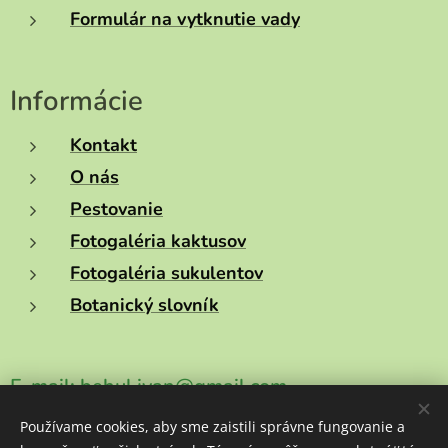
Formulár na vytknutie vady
Informácie
Kontakt
O nás
Pestovanie
Fotogaléria kaktusov
Fotogaléria sukulentov
Botanický slovník
E-mail:
behul.ivan@gmail.com
Používame cookies, aby sme zaistili správne fungovanie a
Telefónne číslo:
+421908757354