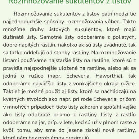
Rozmnožovanie sukulentov z listov
Rozmnožovanie sukulentov z listov patrí medzi tie
najjednoduchšie spôsoby rozmnožovania vôbec. Takto
množíme druhy listových sukulentov, ktoré majú
dužinaté listy. Samotné listy odoberáme z poliatych,
dobre napitých rastlín, nakoľko ak sú listy zvädnuté, tak
sa ťažko oddeľujú od stonky rastliny. Na rozmnožovanie
listami používame najstaršie listy na rastline, ktoré sú z
pravidla najspodnejšie uložené na rastline, alebo ak sa
jedná o ružice (napr. Echeveria, Haworthia), tak
odoberáme najväčšie listy z vonkajšieho okraja ružice.
Taktiež je možné použiť aj listy, ktoré sa nachádzajú na
kvetných stvoloch ako napr. pri rode Echeveria, pričom
v mnohých prípadoch tieto listy zakorenia spoľahlivejšie
ako listy odobraté priamo z rastliny. Listy z rastlín
odoberáme na jar, príp. v lete, keď sú už v plnom raste a
kvôli tomu, aby sme do jesene získali nové rastliny,
ktoré nám bez problémov prezimujú.