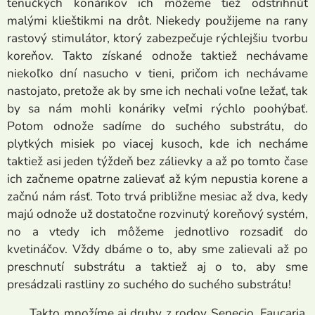
tenučkých konárikov ich môžeme tiež odstrihnúť
malými klieštikmi na drôt. Niekedy použijeme na rany
rastový stimulátor, ktorý zabezpečuje rýchlejšiu tvorbu
koreňov. Takto získané odnože taktiež nechávame
niekoľko dní nasucho v tieni, pričom ich nechávame
nastojato, pretože ak by sme ich nechali voľne ležať, tak
by sa nám mohli konáriky veľmi rýchlo poohýbať.
Potom odnože sadíme do suchého substrátu, do
plytkých misiek po viacej kusoch, kde ich necháme
taktiež asi jeden týždeň bez zálievky a až po tomto čase
ich začneme opatrne zalievať až kým nepustia korene a
začnú nám rásť. Toto trvá približne mesiac až dva, kedy
majú odnože už dostatočne rozvinutý koreňový systém,
no a vtedy ich môžeme jednotlivo rozsadiť do
kvetináčov. Vždy dbáme o to, aby sme zalievali až po
preschnutí substrátu a taktiež aj o to, aby sme
presádzali rastliny zo suchého do suchého substrátu!
Takto množíme aj druhy z rodov Senecio, Faucaria,