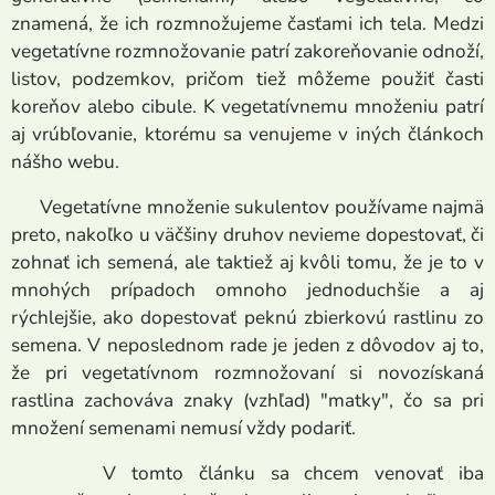
znamená, že ich rozmnožujeme časťami ich tela. Medzi
vegetatívne rozmnožovanie patrí zakoreňovanie odnoží,
listov, podzemkov, pričom tiež môžeme použiť časti
koreňov alebo cibule. K vegetatívnemu množeniu patrí
aj vrúbľovanie, ktorému sa venujeme v iných článkoch
nášho webu.
Vegetatívne množenie sukulentov používame najmä
preto, nakoľko u väčšiny druhov nevieme dopestovať, či
zohnať ich semená, ale taktiež aj kvôli tomu, že je to v
mnohých prípadoch omnoho jednoduchšie a aj
rýchlejšie, ako dopestovať peknú zbierkovú rastlinu zo
semena. V neposlednom rade je jeden z dôvodov aj to,
že pri vegetatívnom rozmnožovaní si novozískaná
rastlina zachováva znaky (vzhľad) "matky", čo sa pri
množení semenami nemusí vždy podariť.
V tomto článku sa chcem venovať iba