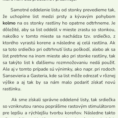
Samotné oddelenie listu od stonky prevedieme tak,
že uchopíme list medzi prsty a kývavým pohybom
kolmo
na os stonky rastliny ho opatrne odtrhneme. Je
dôležité, aby sa list oddelil v mieste zrastu so stonkou,
nakoľko v tomto mieste sa nachádza tzv. srdiečko, z
ktorého vyrastú korene a následne aj celá rastlina. Ak
sa toto srdiečko pri odtrhnutí listu poškodí, alebo ak sa
list pretrhne na inom mieste ako pri stonke rastliny, tak
sa takýto list k ďalšiemu rozmnožovaniu nedá použiť.
Ale aj v tomto prípade sú výnimky, ako napr. pri rodoch
Sansevieria a Gasteria, kde sa list môže odrezať v rôznej
výške a aj tak by sa nám malo podariť získať novú
rastlinku.
Ak sme získali správne oddelené listy, tak srdiečka
so vzniknutou ranou poprášime rastovým stimulátorom
pre lepšiu a rýchlejšiu tvorbu koreňov. Následne takto