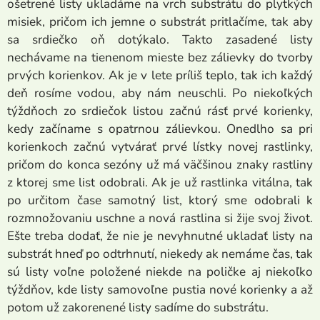
ošetrené listy ukladáme na vrch substrátu do plytkých
misiek, pričom ich jemne o substrát pritlačíme, tak aby
sa srdiečko oň dotýkalo. Takto zasadené listy
nechávame na tienenom mieste bez zálievky do tvorby
prvých korienkov. Ak je v lete príliš teplo, tak ich každý
deň rosíme vodou, aby nám neuschli. Po niekoľkých
týždňoch zo srdiečok listou začnú rásť prvé korienky,
kedy začíname s opatrnou zálievkou. Onedlho sa pri
korienkoch začnú vytvárať prvé lístky novej rastlinky,
pričom do konca sezóny už má väčšinou znaky rastliny
z ktorej sme list odobrali. Ak je už rastlinka vitálna, tak
po určitom čase samotný list, ktorý sme odobrali k
rozmnožovaniu uschne a nová rastlina si žije svoj život.
Ešte treba dodať, že nie je nevyhnutné ukladať listy na
substrát hneď po odtrhnutí, niekedy ak nemáme čas, tak
sú listy voľne položené niekde na poličke aj niekoľko
týždňov, kde listy samovoľne pustia nové korienky a až
potom už zakorenené listy sadíme do substrátu.