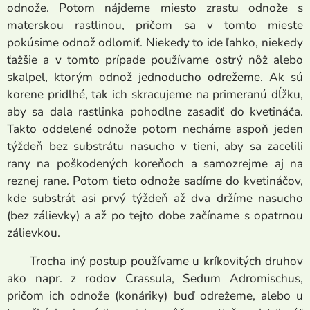
odnože. Potom nájdeme miesto zrastu odnože s
materskou rastlinou, pričom sa v tomto mieste
pokúsime odnož odlomiť. Niekedy to ide ľahko, niekedy
ťažšie a v tomto prípade používame ostrý nôž alebo
skalpel, ktorým odnož jednoducho odrežeme. Ak sú
korene pridlhé, tak ich skracujeme na primeranú dĺžku,
aby sa dala rastlinka pohodlne zasadiť do kvetináča.
Takto oddelené odnože potom necháme aspoň jeden
týždeň bez substrátu nasucho v tieni, aby sa zacelili
rany na poškodených koreňoch a samozrejme aj na
reznej rane. Potom tieto odnože sadíme do kvetináčov,
kde substrát asi prvý týždeň až dva držíme nasucho
(bez zálievky) a až po tejto dobe začíname s opatrnou
zálievkou.
Trocha iný postup používame u kríkovitých druhov
ako napr. z rodov Crassula, Sedum Adromischus,
pričom ich odnože (konáriky) buď odrežeme, alebo u