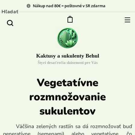
Nákup nad 80€ = poštovné v SR zdarma
Hľadať
Kaktusy a sukulenty Behul
Štyri desaťročia skúseností pre Vás
Vegetatívne
rozmnožovanie
sukulentov
Väčšina zelených rastlín sa dá rozmnožovať buď
generatívne (semenami) alebo vegetatívne, čo