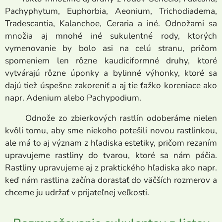
Pachyphytum, Euphorbia, Aeonium, Trichodiadema,
Tradescantia, Kalanchoe, Ceraria a iné. Odnožami sa
množia aj mnohé iné sukulentné rody, ktorých
vymenovanie by bolo asi na celú stranu, pričom
spomeniem len rôzne kaudiciformné druhy, ktoré
vytvárajú rôzne úponky a bylinné výhonky, ktoré sa
dajú tiež úspešne zakoreniť a aj tie ťažko koreniace ako
napr. Adenium alebo Pachypodium.
Odnože zo zbierkových rastlín odoberáme nielen
kvôli tomu, aby sme niekoho potešili novou rastlinkou,
ale má to aj význam z hľadiska estetiky, pričom rezaním
upravujeme rastliny do tvarou, ktoré sa nám páčia.
Rastliny upravujeme aj z praktického hľadiska ako napr.
keď nám rastlina začína dorastať do väčších rozmerov a
chceme ju udržať v prijateľnej veľkosti.