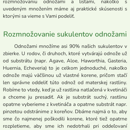
rozmnožovaniu odnožami a listami, nakoľko s
uvedeným množením máme aj praktické skúsenosti s
ktorými sa vieme s Vami podeliť.
Rozmnožovanie sukulentov odnožami
Odnožami množíme asi 90% našich sukulentov v
zbierke. U rodov, či druhoch, ktoré vytvárajú odnože už
od substrátu (napr. Agave, Aloe, Haworthia, Gasteria,
Huernia, Echeveria) to je celkom jednoduché, nakoľko
odnože majú väčšinou už vlastné korene, pričom stačí
len správne oddeliť túto odnož od materskej rastliny.
Robíme to vtedy, keď je už rastlina natlačená v kvetináči
a chceme ju presadiť. Ak je substrát suchý, rastlinu
opatrne vyberieme z kvetináča a opatrne substrát napr.
pinzetou odstránime z koreňov. Dbáme najmä o to, aby
sme čo najmenej poškodili korene, ktoré tiež opatrne
rozpletieme, aby sme ich nedotrhali pri oddeľovaní