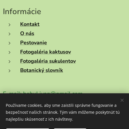
Informácie
Kontakt
O nás
Pestovanie
Fotogaléria kaktusov
Fotogaléria sukulentov
Botanický slovník
E-mail:
behul.ivan@gmail.com
Používame cookies, aby sme zaistili správne fungovanie a
Telefónne číslo:
+421908757354
bezpečnosť našich stránok. Tým vám môžeme poskytnúť tú
najlepšiu skúsenosť z ich návštevy.