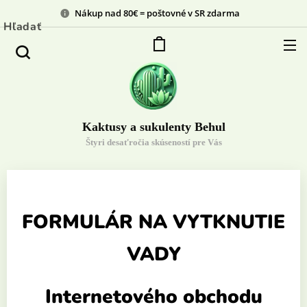
Nákup nad 80€ = poštovné v SR zdarma
Hľadať
Kaktusy a sukulenty Behul
Štyri desaťročia skúseností pre Vás
FORMULÁR NA VYTKNUTIE
VADY
Internetového obchodu