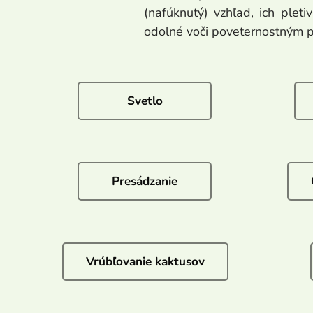
(nafúknutý) vzhľad, ich plet
odolné voči poveternostným po
Svetlo
Presádzanie
Vrúbľovanie kaktusov