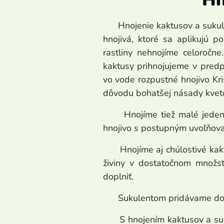
Hnojenie kaktusov a sukul
hnojivá, ktoré sa aplikujú p
rastliny nehnojíme celoročne
kaktusy prihnojujeme v predp
vo vode rozpustné hnojivo Kr
dôvodu bohatšej násady kveto
Hnojíme tiež malé jeden až
hnojivo s postupným uvoľňova
Hnojíme aj chúlostivé kaktu
živiny v dostatočnom množst
doplniť.
Sukulentom pridávame do su
S hnojením kaktusov a sukul