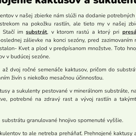
entov v našej zbierke nám slúži na dodanie potrebných ž
ostrekom na pokožku rastlín, ale tieto my v našej z
. Stačí im
substrát
, v ktorom rastú a ktorý pri
pres
oslednej zálievke na konci sezóny, pred zazimovaním r
istalon- Kvet a plod v predpísanom množstve. Toto hno
v v budúcej sezóne.
 dvoj ročné semenáče kaktusov, pričom do substrá
ním živín s niekoľko mesačnou účinnosťou.
sy a sukulenty pestované v minerálnom substráte, n
ve, potrebné na zdravý rast a vývoj rastlín a taký
bstrátu granulované hnojivo spomenuté vyššie.
entov to ale netreba preháňať. Prehnojené kaktusy a