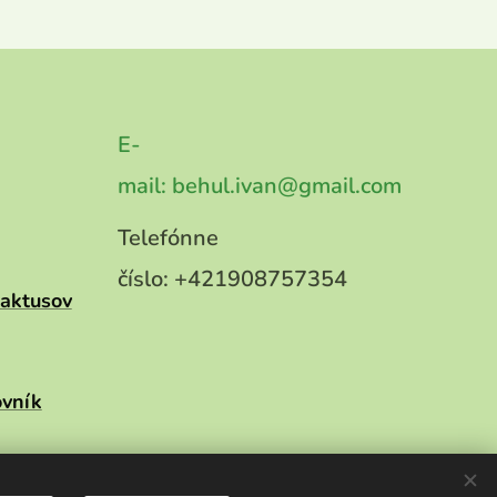
E-
mail:
behul.ivan@gmail.com
Telefónne
číslo:
+421908757354
kaktusov
ovník