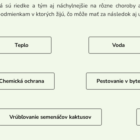
ivá sú riedke a tým aj náchylnejšie na rôzne choroby
dmienkam v ktorých žijú, čo môže mať za následok aj uh
Teplo
Voda
Chemická ochrana
Pestovanie v byt
Vrúbľovanie semenáčov kaktusov