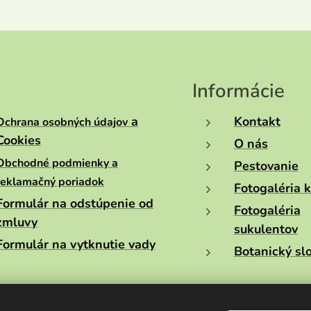
Informácie
a
Kontakt
Ochrana osobných údajov
Cookies
O nás
Obchodné podmienky a
Pestovanie
reklamačný poriadok
Fotogaléria 
Formulár na odstúpenie od
Fotogaléria
zmluvy
sukulentov
Formulár na vytknutie vady
Botanický sl