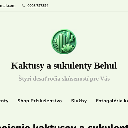
mail.com
0908 757354
Kaktusy a sukulenty Behul
Štyri desaťročia skúseností pre Vás
enty
Shop Príslušenstvo
Služby
Fotogaléria k
ojenie kaktusov a sukulen