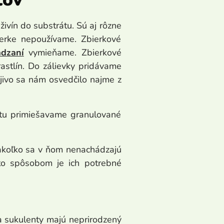
ivín do substrátu. Sú aj rôzne
bierke nepoužívame. Zbierkové
ádzaní
vymieňame. Zbierkové
astlín. Do zálievky pridávame
jivo sa nám osvedčilo najme z
tu primiešavame granulované
akoľko sa v ňom nenachádzajú
mto spôsobom je ich potrebné
 sukulenty majú neprirodzený