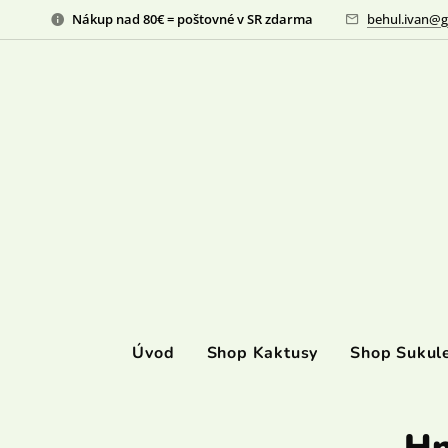
Nákup nad 80€ = poštovné v SR zdarma
behul.ivan@g
Úvod
Shop Kaktusy
Shop Sukul
Hn