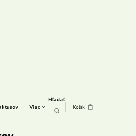
Hľadať
aktusov
Viac
Košík
tov