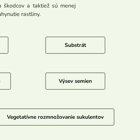
 a škodcov a taktiež sú menej
ynutie rastliny.
Substrát
e
Výsev semien
Vegetatívne rozmnožovanie sukulentov