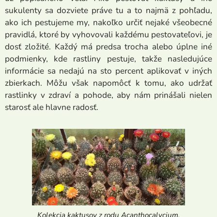
sukulenty sa dozviete práve tu a to najmä z pohľadu,
ako ich pestujeme my, nakoľko určiť nejaké všeobecné
pravidlá, ktoré by vyhovovali každému pestovateľovi, je
dosť zložité. Každý má predsa trocha alebo úplne iné
podmienky, kde rastliny pestuje, takže nasledujúce
informácie sa nedajú na sto percent aplikovať v iných
zbierkach. Môžu však napomôcť k tomu, ako udržať
rastlinky v zdraví a pohode, aby nám prinášali nielen
starosť ale hlavne radosť.
Kolekcia kaktusov z rodu Acanthocalycium,