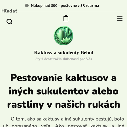
Nákup nad 80€ = poštovné v SR zdarma
Hľadať
Kaktusy a sukulenty Behul
Štyri desaťročia skúseností pre Vás
Pestovanie kaktusov a
iných sukulentov alebo
rastliny v našich rukách
O tom, ako sa kaktusy a iné sukulenty pestujú, bolo
už popísaného veľa. Ako pestovať kaktusy a iné