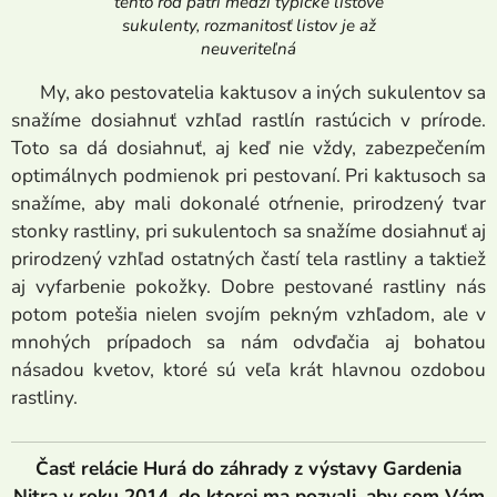
tento rod patrí medzi typické listové
sukulenty, rozmanitosť listov je až
neuveriteľná
My, ako pestovatelia kaktusov a iných sukulentov sa
snažíme dosiahnuť vzhľad rastlín rastúcich v prírode.
Toto sa dá dosiahnuť, aj keď nie vždy, zabezpečením
optimálnych podmienok pri pestovaní. Pri kaktusoch sa
snažíme, aby mali dokonalé otŕnenie, prirodzený tvar
stonky rastliny, pri sukulentoch sa snažíme dosiahnuť aj
prirodzený vzhľad ostatných častí tela rastliny a taktiež
aj vyfarbenie pokožky. Dobre pestované rastliny nás
potom potešia nielen svojím pekným vzhľadom, ale v
mnohých prípadoch sa nám odvďačia aj bohatou
násadou kvetov, ktoré sú veľa krát hlavnou ozdobou
rastliny.
Časť relácie Hurá do záhrady z výstavy Gardenia
Nitra v roku 2014, do ktorej ma pozvali, aby som Vám