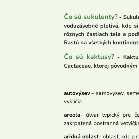
Čo sú sukulenty?
- Sukul
voduzásobné pletivá, kde si
rôznych častiach tela a pod
Rastú na všetkých kontinent
Čo sú kaktusy?
- Kaktu
Cactaceae, ktorej pôvodným
autovýsev
– samovýsev, semen
vyklíčia
areola
- útvar typický pre č
zakrpatená postranná vetvičk
aridná oblasť
- oblasť, kde pr