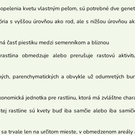
pelenia kvetu vlastným peľom, sú potrebné dve genetic
ria s vyššou úrovňou ako rod, ale s nižšou úrovňou ako
ená časť piestiku medzi semenníkom a bliznou
astlina obmedzuje alebo prerušuje rastovú aktivi
nných, parenchymatických a obvykle už odumretých bun
onomická jednotka pre rastlinu, ktorá má zvláštne chara
stej rastline sú kvety buď iba samčie alebo iba samič
a sa trvale len na určitom mieste, v obmedzenom areály