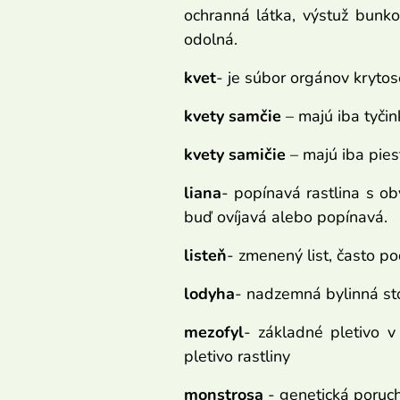
ochranná látka, výstuž bunko
odolná.
kvet
- je súbor orgánov kryto
kvety samčie
– majú iba tyčin
kvety samičie
– majú iba pies
liana
- popínavá rastlina s ob
buď ovíjavá alebo popínavá.
listeň
- zmenený list, často po
lodyha
- nadzemná bylinná sto
mezofyl
- základné pletivo v
pletivo rastliny
monstrosa
- genetická poruch