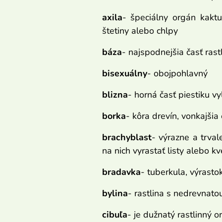
axila
- špeciálny orgán kaktu
štetiny alebo chlpy
báza
- najspodnejšia časť rast
bisexuálny
- obojpohlavný
blizna
- horná časť piestiku v
borka
- kôra drevín, vonkajšia
brachyblast
- výrazne a trva
na nich vyrastať listy alebo k
bradavka
- tuberkula, výrast
bylina
- rastlina s nedrevnato
cibuľa
- je dužnatý rastlinný 