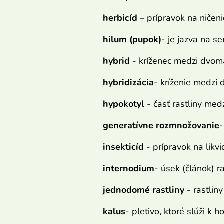
herbicíd
– prípravok na ničeni
hilum (pupok)
- je jazva na 
hybrid
- kríženec medzi dvom
hybridizácia
- kríženie medzi 
hypokotyl
- časť rastliny med
generatívne rozmnožovanie
-
insekticíd
- prípravok na likv
internodium
- úsek (článok) r
jednodomé rastliny
- rastlin
kalus
- pletivo, ktoré slúži k h