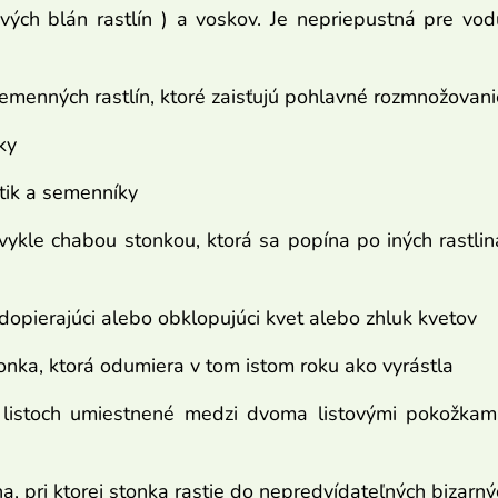
vých blán rastlín ) a voskov. Je nepriepustná pre vod
semenných rastlín, ktoré zaisťujú pohlavné rozmnožovani
ky
tik a semenníky
vykle chabou stonkou, ktorá sa popína po iných rastlinác
dopierajúci alebo obklopujúci kvet alebo zhluk kvetov
nka, ktorá odumiera v tom istom roku ako vyrástla
 listoch umiestnené medzi dvoma listovými pokožkami
a, pri ktorej stonka rastie do nepredvídateľných bizarný