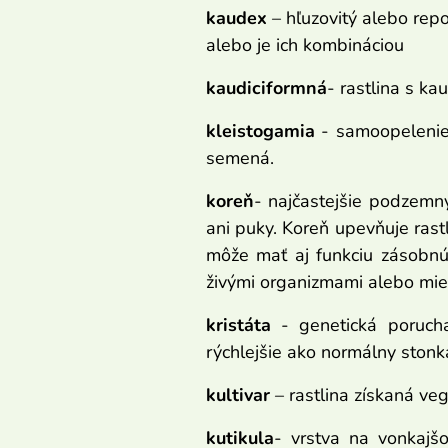
kaudex
– hľuzovitý alebo repo
alebo je ich kombináciou
kaudiciformná
- rastlina s k
kleistogamia
- samoopelenie 
semená.
koreň
- najčastejšie podzemný
ani puky. Koreň upevňuje rastl
môže mať aj funkciu zásobnú
živými organizmami alebo mies
kristáta
- genetická porucha,
rýchlejšie ako normálny stonka.
kultivar
– rastlina získaná ve
kutikula
- vrstva na vonkajš