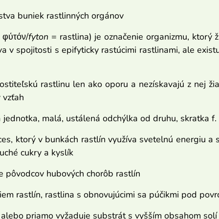
stva buniek rastlinných orgánov
 φύτόν/
fyton
= rastlina) je označenie organizmu, ktorý ž
a v spojitosti s epifyticky rastúcimi rastlinami, ale exist
hostiteľskú rastlinu len ako oporu a nezískavajú z nej ž
ý vzťah
 jednotka, malá, ustálená odchýlka od druhu, skratka f.
oces, ktorý v bunkách rastlín využíva svetelnú energiu a
uché cukry a kyslík
ie pôvodcov hubových chorôb rastlín
riem rastlín, rastlina s obnovujúcimi sa púčikmi pod po
a, alebo priamo vyžaduje substrát s vyšším obsahom solí