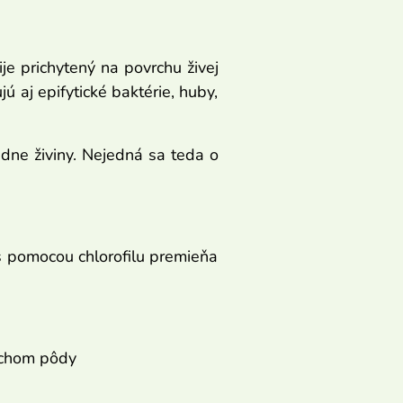
ije prichytený na povrchu živej
ujú aj epifytické baktérie, huby,
iadne živiny. Nejedná sa teda o
 s pomocou chlorofilu premieňa
vrchom pôdy