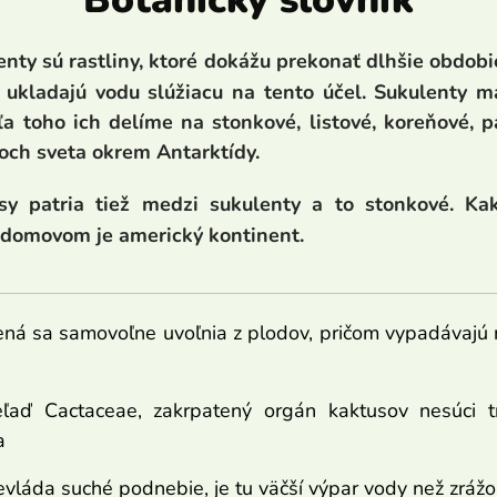
enty sú rastliny, ktoré dokážu prekonať dlhšie obdob
 ukladajú vodu slúžiacu na tento účel. Sukulenty ma
ľa toho ich delíme na stonkové, listové,
koreňové,
p
och sveta okrem Antarktídy.
sy patria tiež medzi sukulenty a to stonkové. Ka
 domovom je americký kontinent.
á sa samovoľne uvoľnia z plodov, pričom vypadávajú na
eľaď Cactaceae, zakrpatený orgán kaktusov nesúci t
a
evláda suché podnebie, je tu väčší výpar vody než zrážo