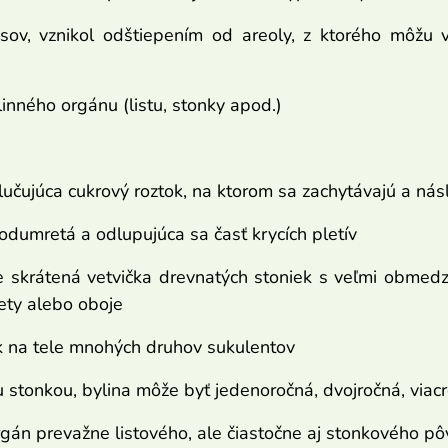
sov, vznikol odštiepením od areoly, z ktorého môžu v
linného orgánu (listu, stonky apod.)
ylučujúca cukrový roztok, na ktorom sa zachytávajú a nás
 odumretá a odlupujúca sa časť krycích pletív
le skrátená vetvička drevnatých stoniek s veľmi obmed
vety alebo oboje
ok na tele mnohých druhov sukulentov
u stonkou, bylina môže byť jedenoročná, dvojročná, viac
orgán prevažne listového, ale čiastočne aj stonkového p