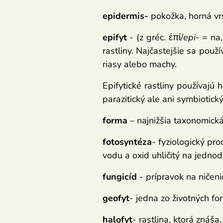
epidermis-
pokožka, horná vr
epifyt
- (z gréc. έπί/
epi-
= na,
rastliny. Najčastejšie sa použív
riasy alebo machy.
Epifytické rastliny používajú 
parazitický ale ani symbiotick
forma
– najnižšia taxonomická
fotosyntéza
- fyziologický pr
vodu a oxid uhličitý na jednod
fungicíd
- prípravok na ničen
geofyt
- jedna zo životných fo
halofyt
- rastlina, ktorá znáš