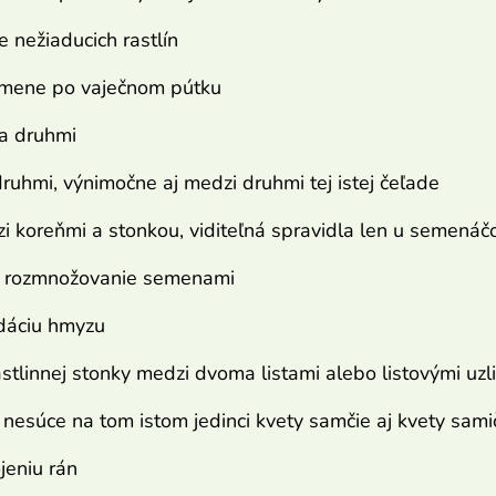
e nežiaducich rastlín
semene po vaječnom pútku
a druhmi
druhmi, výnimočne aj medzi druhmi tej istej čeľade
zi koreňmi a stonkou, viditeľná spravidla len u semenáč
 rozmnožovanie semenami
idáciu hmyzu
astlinnej stonky medzi dvoma listami alebo listovými uzl
y nesúce na tom istom jedinci kvety samčie aj kvety sami
ojeniu rán