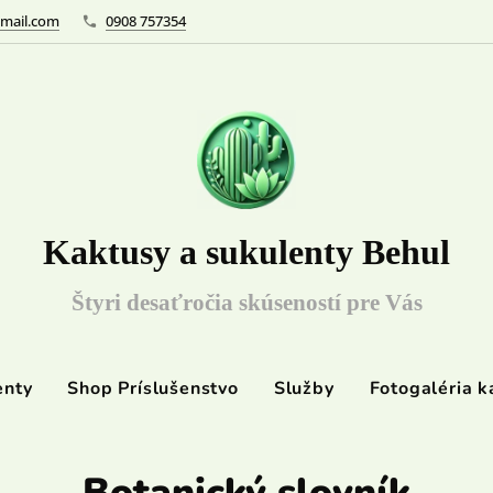
mail.com
0908 757354
Kaktusy a sukulenty Behul
Štyri desaťročia skúseností pre Vás
enty
Shop Príslušenstvo
Služby
Fotogaléria k
Botanický slovník