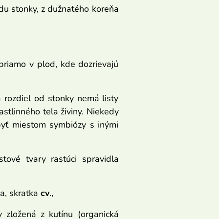
adu stonky, z dužnatého koreňa
riamo v plod, kde dozrievajú
a rozdiel od stonky nemá listy
astlinného tela živiny. Niekedy
byť miestom symbiózy s inými
stové tvary rastúci spravidla
ka, skratka
cv
.,
 zložená z kutínu (organická