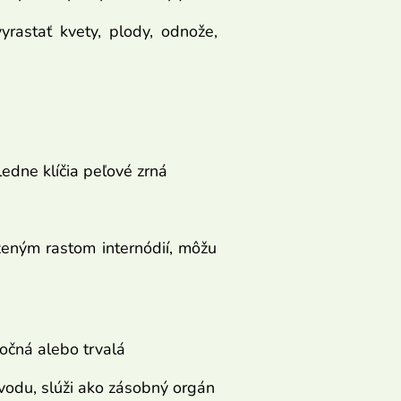
yrastať kvety, plody, odnože,
ledne klíčia peľové zrná
zeným rastom internódií, môžu
ročná alebo trvalá
ôvodu, slúži ako zásobný orgán