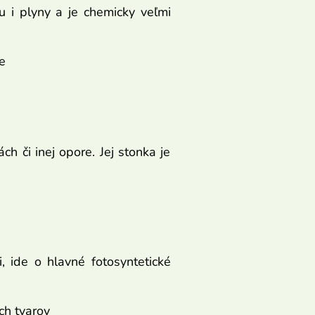
u i plyny a je chemicky veľmi
e
h či inej opore. Jej stonka je
, ide o hlavné fotosyntetické
ch tvarov