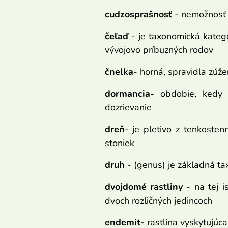
cudzosprašnosť
- nemožnosť o
čeľaď
- je taxonomická kategó
vývojovo príbuzných rodov
čnelka
- horná, spravidla zúž
dormancia-
obdobie, kedy r
dozrievanie
dreň
- je pletivo z tenkoste
stoniek
druh
- (genus) je základná tax
dvojdomé rastliny
- na tej i
dvoch rozličných jedincoch
endemit-
rastlina vyskytujúc