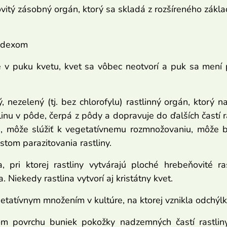
vitý zásobný orgán, ktorý sa skladá z rozšíreného zákl
audexom
v puku kvetu, kvet sa vôbec neotvorí a puk sa mení p
, nezelený (tj. bez chlorofylu) rastlinný orgán, ktorý n
inu v pôde, čerpá z pôdy a dopravuje do ďalších častí r
, môže slúžiť k vegetatívnemu rozmnožovaniu, môže 
tom parazitovania rastliny.
 pri ktorej rastliny vytvárajú ploché hrebeňovité ra
 Niekedy rastlina vytvorí aj kristátny kvet.
getatívnym množením v kultúre, na ktorej vznikla odchýl
om povrchu buniek pokožky nadzemných častí rastliny