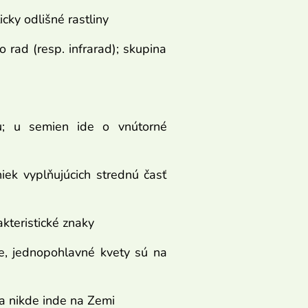
ky odlišné rastliny
 rad (resp. infrarad); skupina
tu; u semien ide o vnútorné
iek vyplňujúcich strednú časť
kteristické znaky
ie, jednopohlavné kvety sú na
 a nikde inde na Zemi