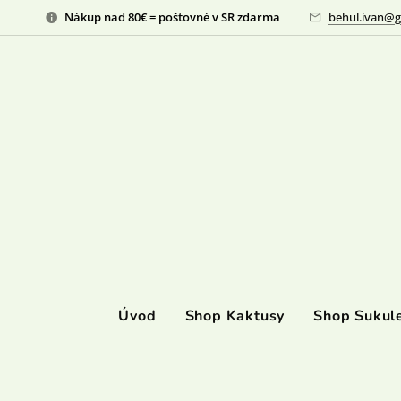
Nákup nad 80€ = poštovné v SR zdarma
behul.ivan@g
Úvod
Shop Kaktusy
Shop Sukul