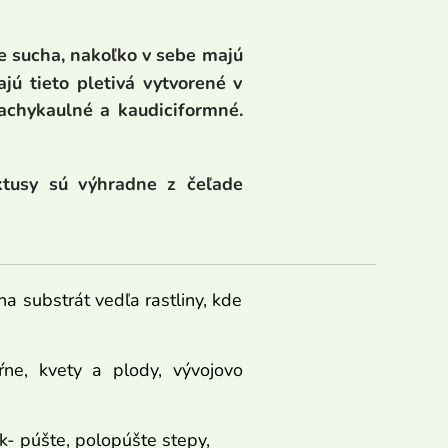
ie sucha, nakoľko v sebe majú
jú tieto pletivá vytvorené v
achykaulné a kaudiciformné.
ktusy sú výhradne z čeľade
 substrát vedľa rastliny, kde
ŕne, kvety a plody, vývojovo
k- púšte, polopúšte stepy,