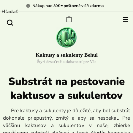
Nákup nad 80€ = poštovné v SR zdarma
Hľadať
Kaktusy a sukulenty Behul
Štyri desaťročia skúseností pre Vás
Substrát na pestovanie
kaktusov a sukulentov
Pre kaktusy a sukulenty je dôležité, aby bol substrát
dokonale priepustný, zrnitý a aby sa nespekal. Pre
väčšinu kaktusov a sukulentov v našej zbierke
používame substrát zložený z troch štvrtín kameniva