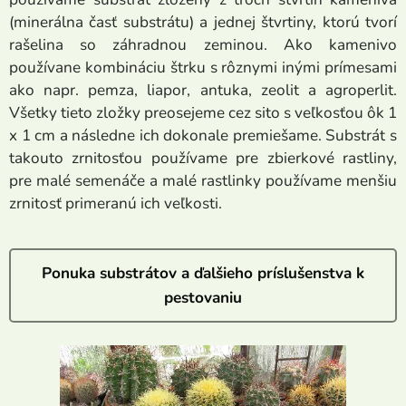
(minerálna časť substrátu) a jednej štvrtiny, ktorú tvorí
rašelina so záhradnou zeminou. Ako kamenivo
používane kombináciu štrku s rôznymi inými prímesami
ako napr. pemza, liapor, antuka, zeolit a agroperlit.
Všetky tieto zložky preosejeme cez sito s veľkosťou ôk 1
x 1 cm a následne ich dokonale premiešame. Substrát s
takouto zrnitosťou používame pre zbierkové rastliny,
pre malé semenáče a malé rastlinky používame menšiu
zrnitosť primeranú ich veľkosti.
Ponuka substrátov a ďalšieho príslušenstva k
pestovaniu