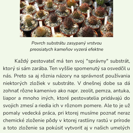
Povrch substrátu zasypaný vrstvou
preosiatych kameňov vyzerá efektne
Každý pestovateľ má ten svoj "správny" substrát,
ktorý si sám zarába. Ten vyššie spomenutý sa osvedčil u
nás. Preto sa aj rôznia názory na správnosť používania
niektorých zložiek v substráte. V dnešnej dobe sa dá
zohnať rôzne kamenivo ako napr. zeolit, pemza, antuka,
liapor a mnoho iných, ktoré pestovatelia pridávajú do
svojich zmesí a riedia ich v rôznom pomere. Ale to je už
pomaly vedecká práca, pri ktorej musíme poznať neraz
chemické zloženie pôdy v ktorej rastliny rastú v prírode
a toto zloženie sa pokúsiť vytvoriť aj v našich umelých