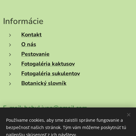
Informácie
Kontakt
O nás
Pestovanie
Fotogaléria kaktusov
Fotogaléria sukulentov
Botanický slovník
E-mail:
behul.ivan@gmail.com
Používame cookies, aby sme zaistili správne fungovanie a
Telefónne číslo:
+421908757354
bezpečnosť našich stránok. Tým vám môžeme poskytnúť tú
najlepšiu skúsenosť z ich návštevy.