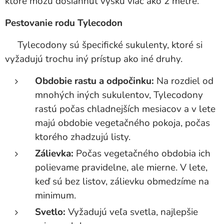
ktoré môžu dosiahnuť výšku viac ako 2 metre.
Pestovanie rodu Tylecodon
Tylecodony sú špecifické sukulenty, ktoré si
vyžadujú trochu iný prístup ako iné druhy.
Obdobie rastu a odpočinku:
Na rozdiel od
mnohých iných sukulentov, Tylecodony
rastú počas chladnejších mesiacov a v lete
majú obdobie vegetačného pokoja, počas
ktorého zhadzujú listy.
Zálievka:
Počas vegetačného obdobia ich
polievame pravidelne, ale mierne. V lete,
keď sú bez listov, zálievku obmedzíme na
minimum.
Svetlo:
Vyžadujú veľa svetla, najlepšie