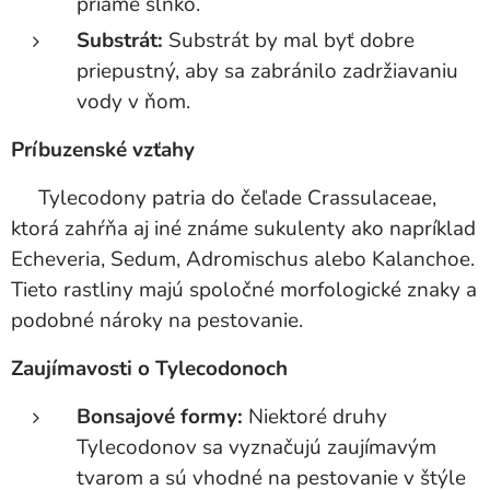
priame slnko.
Substrát:
Substrát by mal byť dobre
priepustný, aby sa zabránilo zadržiavaniu
vody v ňom.
Príbuzenské vzťahy
Tylecodony patria do čeľade Crassulaceae,
ktorá zahŕňa aj iné známe sukulenty ako napríklad
Echeveria, Sedum, Adromischus alebo Kalanchoe.
Tieto rastliny majú spoločné morfologické znaky a
podobné nároky na pestovanie.
Zaujímavosti o Tylecodonoch
Bonsajové formy:
Niektoré druhy
Tylecodonov sa vyznačujú zaujímavým
tvarom a sú vhodné na pestovanie v štýle