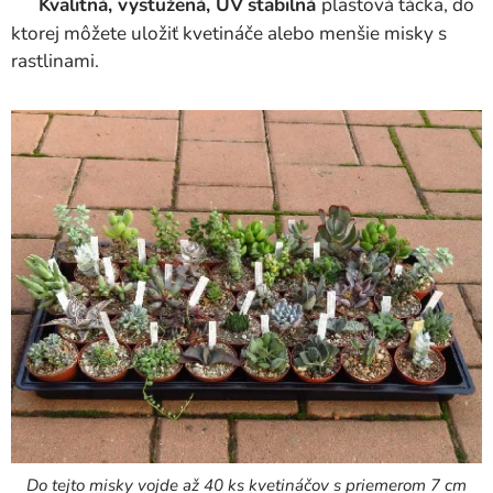
Kvalitná, vystužená, UV
stabilná
plastová tácka, do
ktorej môžete uložiť kvetináče alebo menšie misky s
rastlinami.
Do tejto misky vojde až 40 ks kvetináčov s priemerom 7 cm