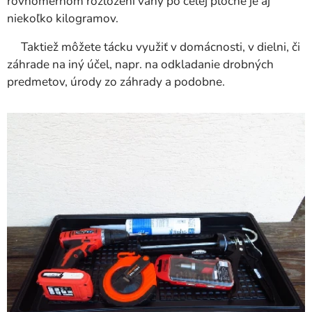
rovnomernom rozložení váhy po celej ploche je aj
niekoľko kilogramov.
Taktiež môžete tácku využiť v domácnosti, v dielni, či
záhrade na iný účel, napr. na odkladanie drobných
predmetov, úrody zo záhrady a podobne.