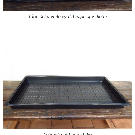
Túto tácku viete využiť napr. aj v dielni
Celkový pohľad na táku