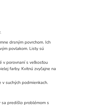
.
jemne drsným povrchom. Ich
ovým povlakom. Listy sú
ké v porovnaní s veľkosťou
ielej farby. Kvitnú zvyčajne na
e v suchých podmienkach.
by sa predišlo problémom s