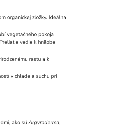
m organickej zložky. Ideálna
dobí vegetačného pokoja
reliatie vedie k hnilobe
rirodzenému rastu a k
stí v chlade a suchu pri
odmi, ako sú
Argyroderma
,