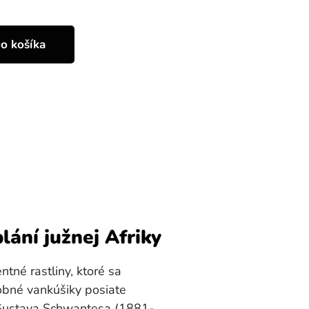
o košíka
ání južnej Afriky
né rastliny, ktoré sa
bné vankúšiky posiate
 Gustava Schwantesa (1881-