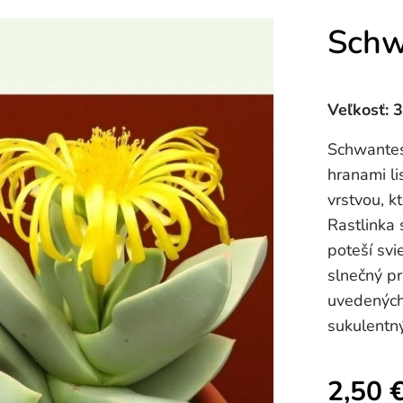
Schw
Veľkosť: 
Schwantesi
hranami li
vrstvou, k
Rastlinka 
poteší svi
slnečný pr
uvedených 
sukulentný
2,50