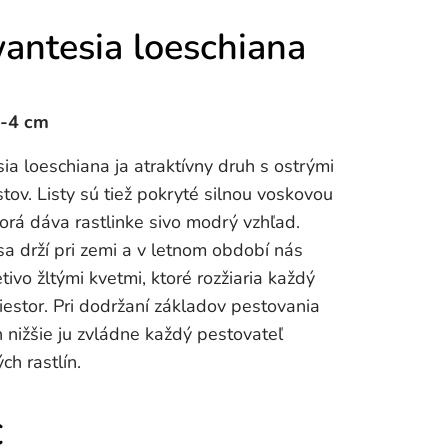
antesia loeschiana
3-4 cm
a loeschiana ja atraktívny druh s ostrými
stov. Listy sú tiež pokryté silnou voskovou
torá dáva rastlinke sivo modrý vzhľad.
sa drží pri zemi a v letnom období nás
etivo žltými kvetmi, ktoré rozžiaria každý
iestor. Pri dodržaní základov pestovania
nižšie ju zvládne každý pestovateľ
ch rastlín.
€