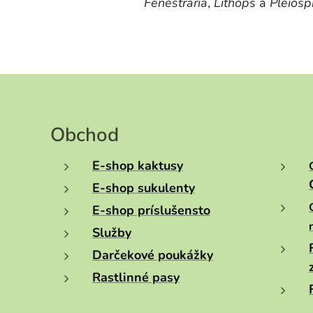
Fenestraria
,
Lithops
a
Pleiosp
Obchod
E-shop kaktusy
E-shop sukulenty
E-shop príslušensto
Služby
Darčekové poukážky
Rastlinné pasy