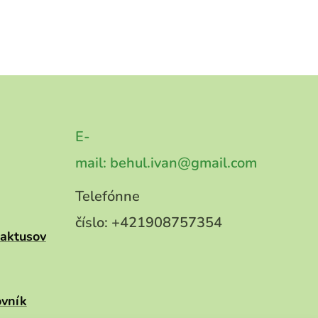
E-
mail:
behul.ivan@gmail.com
Telefónne
číslo:
+421908757354
kaktusov
ovník