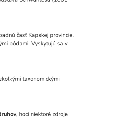
padnú časť Kapskej provincie.
ými pôdami. Vyskytujú sa v
iekoľkými taxonomickými
druhov
, hoci niektoré zdroje