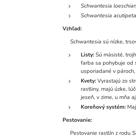
Schwantesia loeschia
Schwantesia acutipeta
Vzhľad:
Schwantesia
sú nízke, trso
Listy:
Sú mäsisté, troj
farba sa pohybuje od 
usporiadané v pároch, 
Kvety:
Vyrastajú zo str
rastliny, majú úzke, lú
jeseň, v zime, u mňa aj 
Koreňový systém:
Maj
Pestovanie:
Pestovanie rastlín z rodu
S