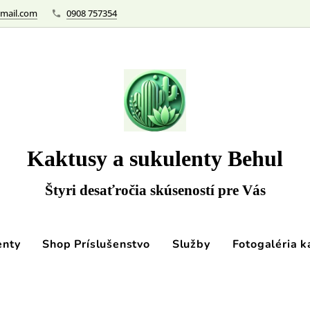
mail.com
0908 757354
Kaktusy a sukulenty Behul
Štyri desaťročia skúseností pre Vás
enty
Shop Príslušenstvo
Služby
Fotogaléria k