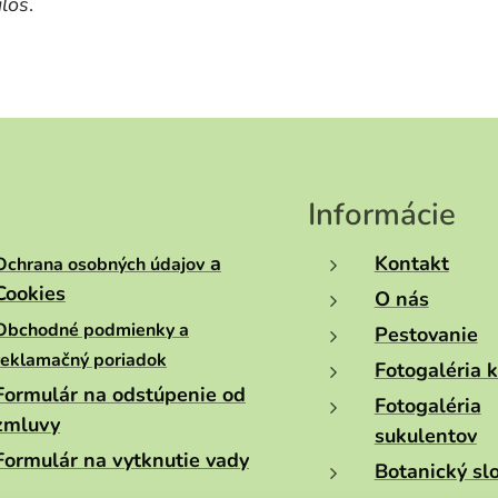
ilos
.
Informácie
a
Kontakt
Ochrana osobných údajov
Cookies
O nás
Obchodné podmienky a
Pestovanie
reklamačný poriadok
Fotogaléria 
Formulár na odstúpenie od
Fotogaléria
zmluvy
sukulentov
Formulár na vytknutie vady
Botanický sl