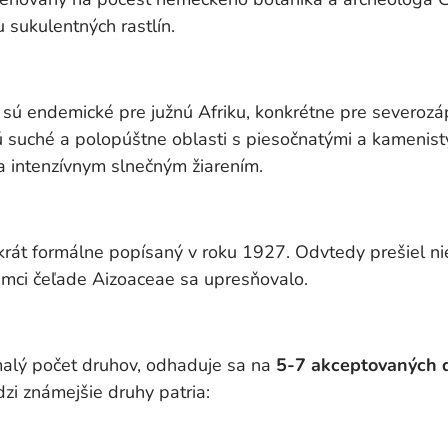
 sukulentných rastlín.
sú endemické pre južnú Afriku, konkrétne pre severozá
ú suché a polopúštne oblasti s piesočnatými a kamenist
a intenzívnym slnečným žiarením.
krát formálne popísaný v roku 1927. Odvtedy prešiel n
rámci čeľade Aizoaceae sa upresňovalo.
alý počet druhov, odhaduje sa na
5-7 akceptovaných 
zi známejšie druhy patria: