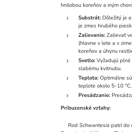
hnilobou koreňov a iným cho
Substrát:
Dôležitý je 
je zmes hrubého piesku
Zalievanie:
Zalievať v
(hlavne v lete a v zim
koreňov a úhynu rastli
Svetlo:
Vyžadujú plné s
slabému kvitnutiu.
Teplota:
Optimálne sú 
teplote okolo 5-10 °C.
Presádzanie:
Presádzať
Príbuzenské vzťahy:
Rod
Schwantesia
patrí do 