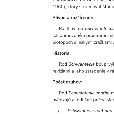
1960), ktorý sa venoval štúdiu
Pôvod a rozšírenie:
Rastliny rodu
Schwantesia
Ich prirodzeným prostredím s
biotopoch s nízkymi zrážkami 
História:
Rod
Schwantesia
bol prvý
revíziami a jeho zaradenie v 
Počet druhov:
Rod
Schwantesia
zahŕňa m
uvádzajú aj odlišné počty. Med
Schwantesia triebneri