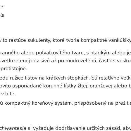
na
la
vito rastúce sukulenty, ktoré tvoria kompaktné vankúšiky
hranného alebo polvalcovitého tvaru, s hladkým alebo 
svetlozelenej cez sivú až po modrozelenú, často s vosk
protistojne.
edu ružice listov na krátkych stopkách. Sú relatívne veľ
čovito usporiadané korunné lístky žltej, oranžovej alebo b
v lete.
ú kompaktný koreňový systém, prispôsobený na prežiti
chwantesia
si vyžaduje dodržiavanie určitých zásad, a