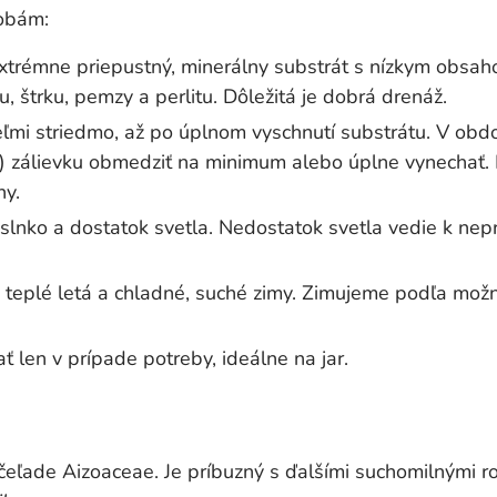
robám:
extrémne priepustný, minerálny substrát s nízkym obsaho
, štrku, pemzy a perlitu. Dôležitá je dobrá drenáž.
eľmi striedmo, až po úplnom vyschnutí substrátu. V ob
e) zálievku obmedziť na minimum alebo úplne vynechať. P
ny.
lnko a dostatok svetla. Nedostatok svetla vedie k nep
teplé letá a chladné, suché zimy. Zimujeme podľa možno
 len v prípade potreby, ideálne na jar.
čeľade Aizoaceae. Je príbuzný s ďalšími suchomilnými r