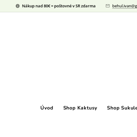
Nákup nad 80€ = poštovné v SR zdarma
behul.ivan@g
Úvod
Shop Kaktusy
Shop Sukul