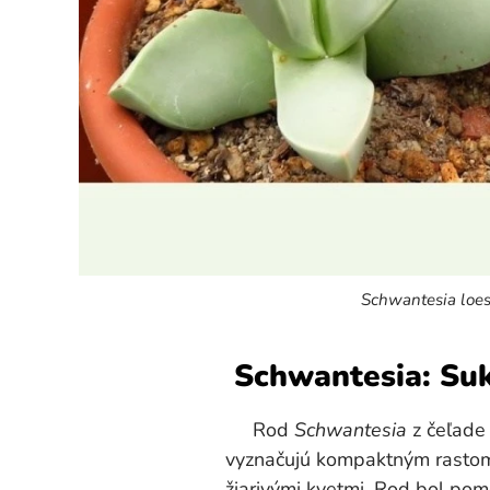
Schwantesia loe
Schwantesia: Suk
Rod
Schwantesia
z čeľade 
vyznačujú kompaktným rastom
žiarivými kvetmi. Rod bol p