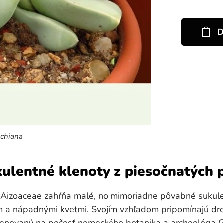
D
schiana
ulentné klenoty z piesočnatých pl
Aizoaceae zahŕňa malé, no mimoriadne pôvabné sukulent
 a nápadnými kvetmi. Svojím vzhľadom pripomínajú dro
omenovaný na počesť nemeckého botanika a archeológa