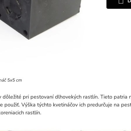
D
ináč 5x5 cm
 dôležité pri pestovaní dlhovekých rastlín. Tieto patria
e použiť. Výška týchto kvetináčov ich predurčuje na pes
reniacich rastlín.