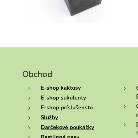
Obchod
E-shop kaktusy
E-shop sukulenty
E-shop príslušensto
Služby
Darčekové poukážky
Rastlinné pasy