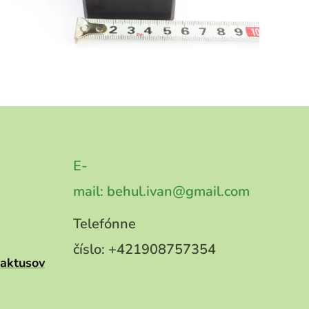
E-
mail:
behul.ivan@gmail.com
Telefónne
číslo:
+421908757354
kaktusov