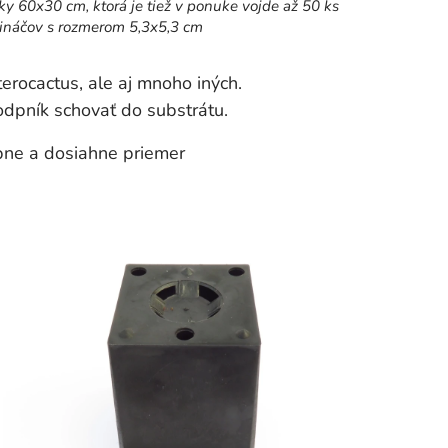
sky 60x30 cm, ktorá je tiež v ponuke vojde až 50 ks
ináčov s rozmerom 5,3x5,3 cm
rocactus, ale aj mnoho iných.
podpník schovať do substrátu.
bne a dosiahne priemer