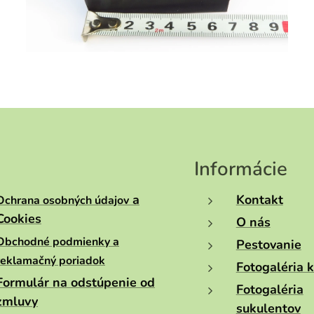
Informácie
a
Kontakt
Ochrana osobných údajov
Cookies
O nás
Obchodné podmienky a
Pestovanie
reklamačný poriadok
Fotogaléria 
Formulár na odstúpenie od
Fotogaléria
zmluvy
sukulentov