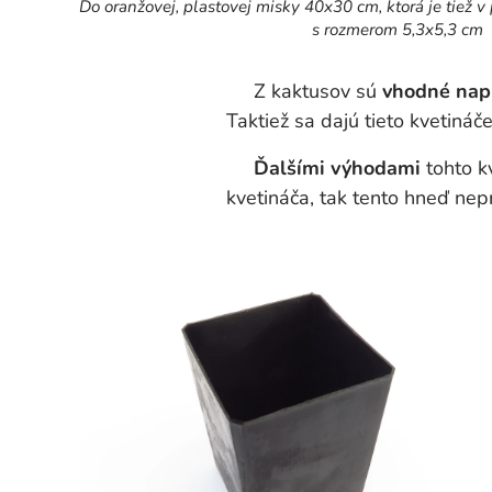
Do oranžovej, plastovej misky 40x30 cm, ktorá je tiež 
s rozmerom 5,3x5,3 cm
Z kaktusov sú
vhodné napr
Taktiež sa dajú tieto kvetiná
Ďalšími výhodami
tohto k
kvetináča, tak tento hneď nep