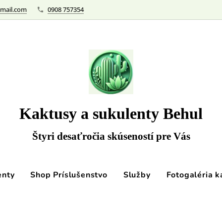
mail.com
0908 757354
Kaktusy a sukulenty Behul
Štyri desaťročia skúseností pre Vás
enty
Shop Príslušenstvo
Služby
Fotogaléria k