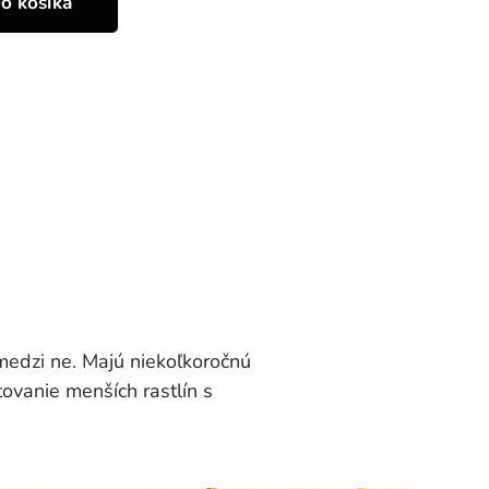
o košíka
 medzi ne. Majú niekoľkoročnú
tovanie menších rastlín s