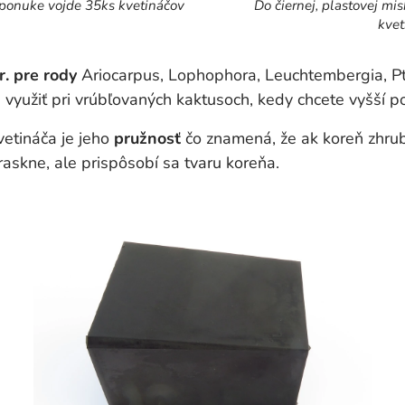
v ponuke vojde 35ks kvetináčov
Do čiernej, plastovej mi
kvet
. pre rody
Ariocarpus, Lophophora, Leuchtembergia, Pte
če využiť pri vrúbľovaných kaktusoch, kedy chcete vyšší 
vetináča je jeho
pružnosť
čo znamená, že ak koreň zhru
raskne, ale prispôsobí sa tvaru koreňa.