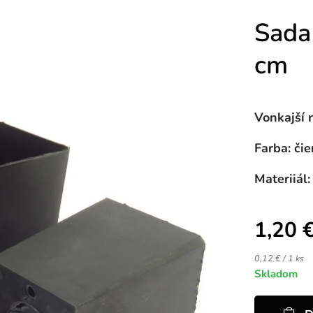
Sada
cm
Vonkajší r
Farba: čie
Materiiál
1,20
0,12 € / 1 ks
Skladom