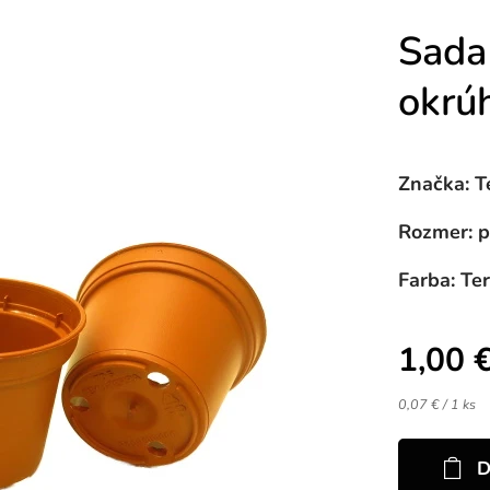
Sada
okrú
Značka: T
Rozmer: p
Farba: Te
1,00
0,07 € / 1 ks
D