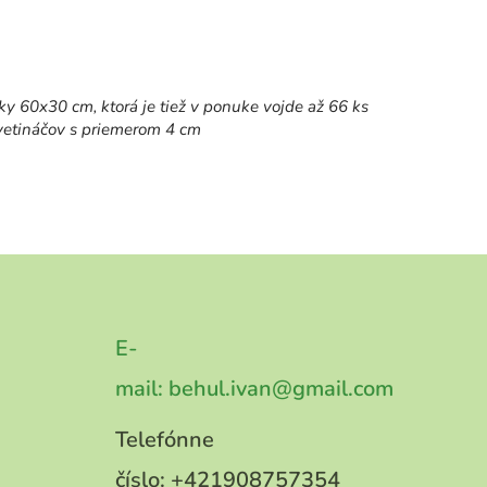
sky 60x30 cm, ktorá je tiež v ponuke vojde až 66 ks
vetináčov s priemerom 4 cm
E-
mail:
behul.ivan@gmail.com
Telefónne
číslo:
+421908757354