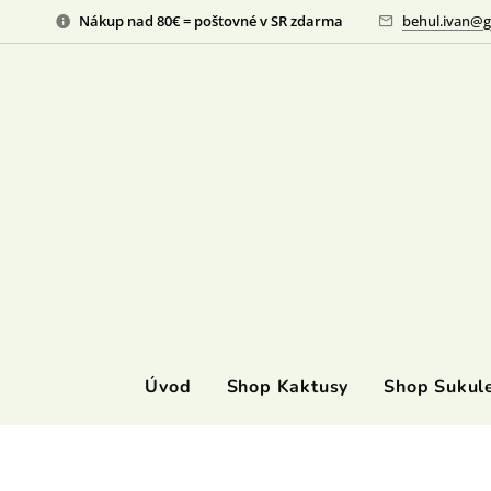
Nákup nad 80€ = poštovné v SR zdarma
behul.ivan@g
Úvod
Shop Kaktusy
Shop Sukul