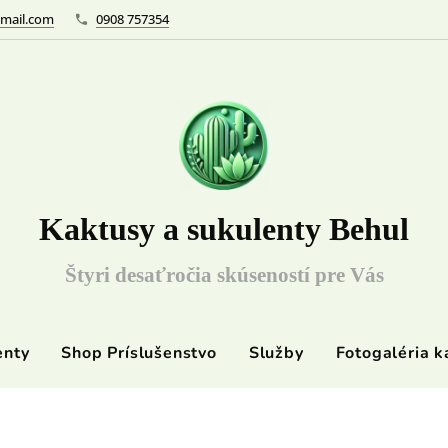
mail.com
0908 757354
Kaktusy a sukulenty Behul
Štyri desaťročia skúseností pre Vás
enty
Shop Príslušenstvo
Služby
Fotogaléria k