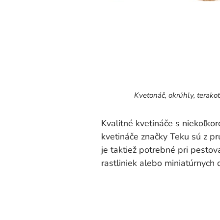
Kvetonáč, okrúhly, terako
Kvalitné kvetináče s niekoľko
kvetináče značky Teku sú z pr
je taktiež potrebné pri pesto
rastliniek alebo miniatúrnych