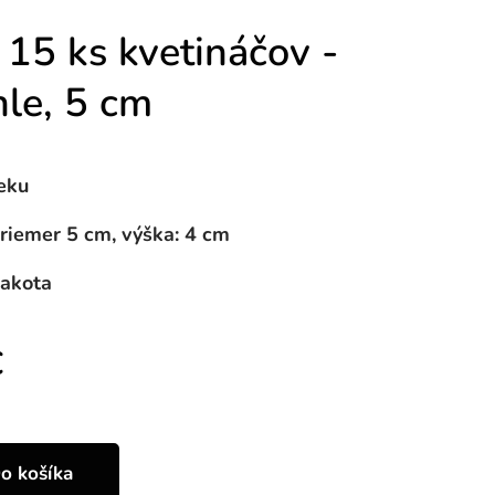
 15 ks kvetináčov -
hle, 5 cm
eku
riemer 5 cm, výška: 4 cm
rakota
€
o košíka