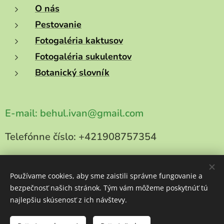
O nás
Pestovanie
Fotogaléria kaktusov
Fotogaléria sukulentov
Botanický slovník
E-mail:
behul.ivan@gmail.com
Telefónne číslo:
+421908757354
Používame cookies, aby sme zaistili správne fungovanie a
bezpečnosť našich stránok. Tým vám môžeme poskytnúť tú
Copyright 2025
najlepšiu skúsenosť z ich návštevy.
kaktusy-behul.sk
Všetky práva vyhradené
Cookies