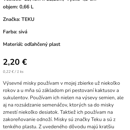
objem: 0,66 L
Značka: TEKU
Farba: sivá
Materiál: odľahčený plast
2,20
€
0,22 € / 1 ks
Výsevné misky používam v mojej zbierke už niekoľko
rokov a u mňa sú základom pri pestovaní kaktusov a
sukulentov. Používam ich nielen na výsevy semien, ale
aj na rozsádzanie semenáčov, ktorých sa do misky
zmestí niekoľko desiatok. Taktiež ich používam na
zakoreňovanie odnoží. Misky sú značky Teku a sú z
tenkého plastu. Z uvedeného dôvodu majú kratšiu