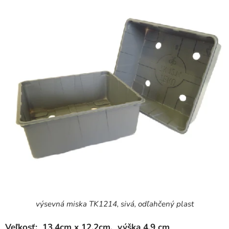
výsevná miska TK1214, sivá, odľahčený plast
Veľkosť: 13,4cm x 12,2cm, výška 4,9 cm