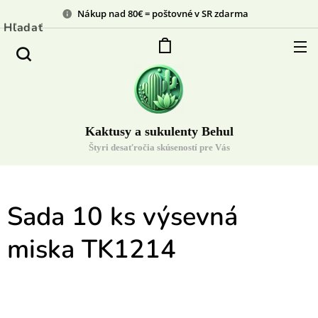
Nákup nad 80€ = poštovné v SR zdarma
Hľadať
Kaktusy a sukulenty Behul
Štyri desaťročia skúseností pre Vás
Sada 10 ks výsevná
miska TK1214