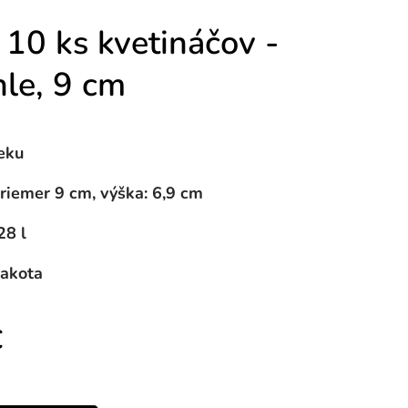
 10 ks kvetináčov -
hle, 9 cm
eku
riemer 9 cm, výška: 6,9 cm
28 l
rakota
€