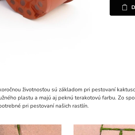
D
oročnou životnosťou sú základom pri pestovaní kaktus
ružného plastu a majú aj peknú terakotovú farbu. Zo sp
potrebné pri pestovaní našich rastlín.