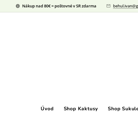
Nákup nad 80€ = poštovné v SR zdarma
behul.ivan@g
Úvod
Shop Kaktusy
Shop Sukul