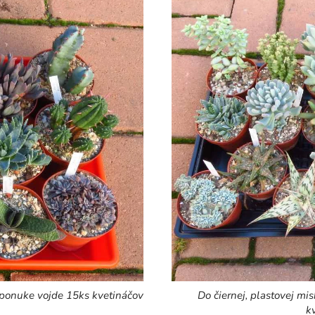
v ponuke vojde 15ks kvetináčov
Do čiernej, plastovej mi
k