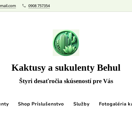
mail.com
0908 757354
Kaktusy a sukulenty Behul
Štyri desaťročia skúseností pre Vás
enty
Shop Príslušenstvo
Služby
Fotogaléria k