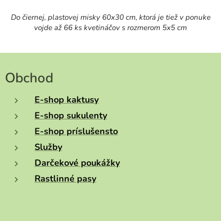
Do čiernej, plastovej misky 60x30 cm, ktorá je tiež v ponuke
vojde až 66 ks kvetináčov s rozmerom 5x5 cm
Obchod
E-shop kaktusy
E-shop sukulenty
E-shop príslušensto
Služby
Darčekové poukážky
Rastlinné pasy