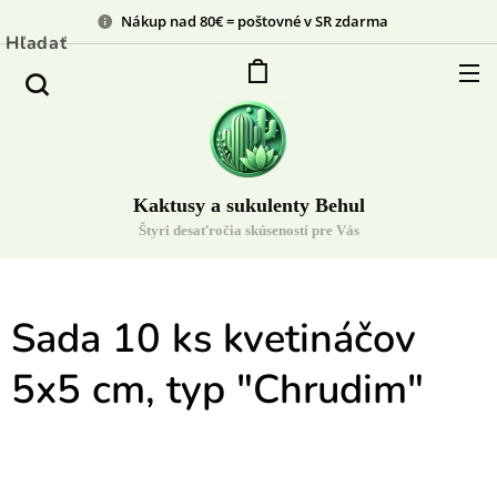
Nákup nad 80€ = poštovné v SR zdarma
Hľadať
Kaktusy a sukulenty Behul
Štyri desaťročia skúseností pre Vás
Sada 10 ks kvetináčov
5x5 cm, typ "Chrudim"