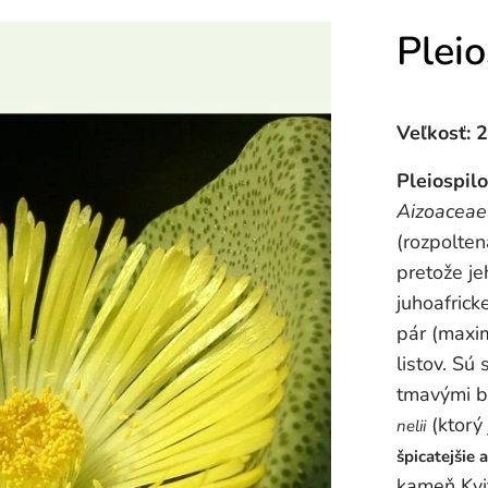
Pleio
Veľkosť: 
Pleiospilo
Aizoaceae
(rozpolten
pretože je
juhoafrick
pár (maxi
listov. Sú
tmavými b
(ktorý 
nelii
špicatejšie 
kameň Kvi