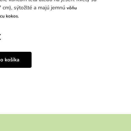
7 cm), sýtožlté a majú jemnú
vôňu
.
cu kokos
€
o košíka