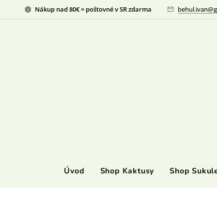
Nákup nad 80€ = poštovné v SR zdarma
behul.ivan@g
Úvod
Shop Kaktusy
Shop Sukul