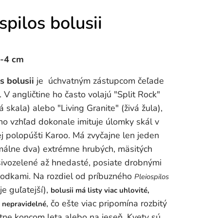
spilos bolusii
2-4 cm
s bolusii
je úchvatným zástupcom čeľade
. V angličtine ho často volajú "Split Rock"
á skala) alebo "Living Granite" (živá žula),
ho vzhľad dokonale imituje úlomky skál v
ej polopúšti Karoo. Má zvyčajne len jeden
málne dva) extrémne hrubých, mäsitých
 sivozelené až hnedasté, posiate drobnými
odkami. Na rozdiel od príbuzného
Pleiospilos
je guľatejší),
bolusii má listy viac uhlovité,
, čo ešte viac pripomína rozbitý
a nepravidelné
tne koncom leta alebo na jeseň. Kvety sú