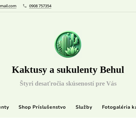
mail.com
0908 757354
Kaktusy a sukulenty Behul
Štyri desaťročia skúseností pre Vás
enty
Shop Príslušenstvo
Služby
Fotogaléria k