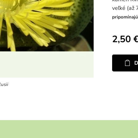
veľké (až 
pripomínajú
2,50
D
lusii