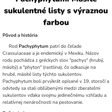
sukulentné listy s výraznou
farbou
Pôvod a história
Rod
Pachyphytum
patrí do čeľade
Crassulaceae a je endemický v Mexiku. Názov
rodu pochádza z gréckych slov "pachys" (hrubý,
mäsitý) a "phyton" (rastlina), čo odkazuje na
hrubé, mäsité listy týchto sukulentov.
Pachyphytum boli prvýkrát opísané v 19. storočí a
odvtedy sa stali obľúbenými medzi zberateľmi
sukulentov vďaka svojmu jedinečnému vzhľadu a
relatívnej nenáročnosti na pestovanie.