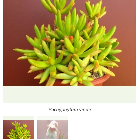
Pachyphytum viride - kvet
Pachyphytum viride