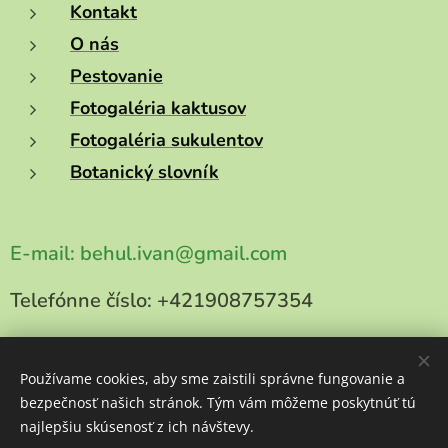
Kontakt
O nás
Pestovanie
Fotogaléria kaktusov
Fotogaléria sukulentov
Botanický slovník
E-mail:
behul.ivan@gmail.com
Telefónne číslo:
+421908757354
Používame cookies, aby sme zaistili správne fungovanie a
bezpečnosť našich stránok. Tým vám môžeme poskytnúť tú
Copyright 2025
najlepšiu skúsenosť z ich návštevy.
kaktusy-behul.sk
Všetky práva vyhradené