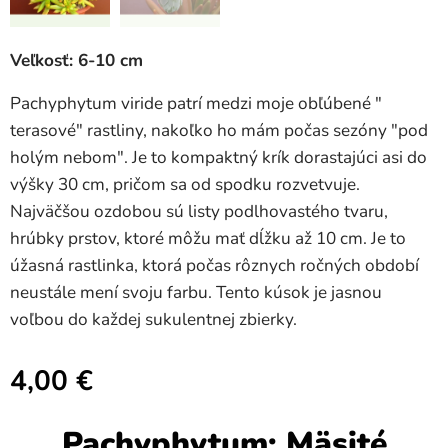
Veľkosť: 6-10 cm
Pachyphytum viride patrí medzi moje obľúbené "
terasové" rastliny, nakoľko ho mám počas sezóny "pod
holým nebom". Je to kompaktný krík dorastajúci asi do
výšky 30 cm, pričom sa od spodku rozvetvuje.
Najväčšou ozdobou sú listy podlhovastého tvaru,
hrúbky prstov, ktoré môžu mať dĺžku až 10 cm. Je to
úžasná rastlinka, ktorá počas rôznych ročných období
neustále mení svoju farbu. Tento kúsok je jasnou
voľbou do každej sukulentnej zbierky.
4,00
€
Pachyphytum: Mäsité