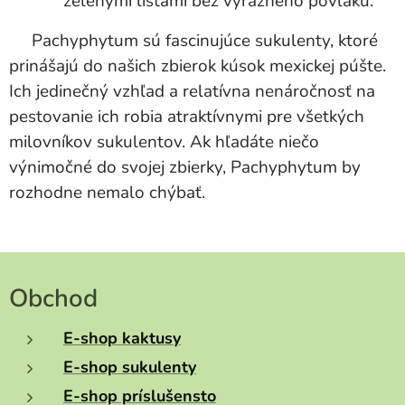
zelenými listami bez výrazného povlaku.
Pachyphytum sú fascinujúce sukulenty, ktoré
prinášajú do našich zbierok kúsok mexickej púšte.
Ich jedinečný vzhľad a relatívna nenáročnosť na
pestovanie ich robia atraktívnymi pre všetkých
milovníkov sukulentov. Ak hľadáte niečo
výnimočné do svojej zbierky, Pachyphytum by
rozhodne nemalo chýbať.
Obchod
E-shop kaktusy
E-shop sukulenty
E-shop príslušensto