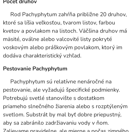
Počet druhov
Rod Pachyphytum zahŕňa približne 20 druhov,
ktoré sa líšia veľkosťou, tvarom listov, farbou
kvetov a povlakom na listoch. Väčšina druhov má
mäsité, oválne alebo valcovité listy pokryté
voskovým alebo práškovým povlakom, ktorý im
dodáva charakteristický vzhľad.
Pestovanie Pachyphytum
Pachyphytum sú relatívne nenáročné na
pestovanie, ale vyžadujú špecifické podmienky.
Potrebujú svetlé stanovište s dostatkom
priameho slnečného žiarenia alebo s rozptýleným
svetlom. Substrát by mal byť dobre priepustný,
aby sa zabránilo zadržiavaniu vody v ňom.
Zalievame pravidelne, ale mierne a počas zimného