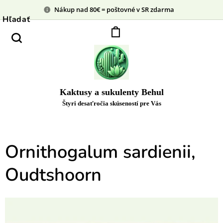
Nákup nad 80€ = poštovné v SR zdarma
Hľadať
Kaktusy a sukulenty Behul
Štyri desaťročia skúseností pre Vás
Ornithogalum sardienii,
Oudtshoorn