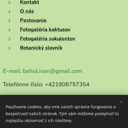
Kontakt
O nás
Pestovanie
Fotogaléria kaktusov
Fotogaléria sukulentov
Botanický slovník
E-mail:
behul.ivan@gmail.com
Telefónne číslo:
+421908757354
Používame cookies, aby sme zaistili správne fungovanie a
bezpečnosť našich stránok. Tým vám môžeme poskytnúť tú
Copyright 2025
najlepšiu skúsenosť z ich návštevy.
kaktusy-behul.sk
Všetky práva vyhradené