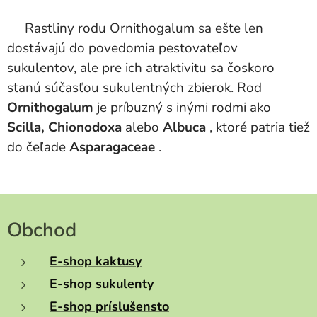
Rastliny rodu Ornithogalum sa ešte len
dostávajú do povedomia pestovateľov
sukulentov, ale pre ich atraktivitu sa čoskoro
stanú súčasťou sukulentných zbierok. Rod
Ornithogalum
je príbuzný s inými rodmi ako
Scilla,
Chionodoxa
alebo
Albuca
, ktoré patria tiež
do čeľade
Asparagaceae
.
Obchod
E-shop kaktusy
E-shop sukulenty
E-shop príslušensto