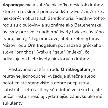
Asparagaceae
a zahŕňa niekoľko desiatok druhov,
ktoré sú rozšírené predovšetkým v Eurázii, Afrike a
niektorých oblastiach Stredomoria. Rastliny tohto
rodu sú cibuľoviny a sú známe ako Betlehemské
hviezdy pre svoje nádherné kvety hviezdicovitého
tvaru, bielej, žltej, oranžovej alebo zelenej farby.
Názov rodu
Ornithogalum
pochádza z gréckeho
slova "ornithos" (vták) a "gala" (mlieko), čo
odkazuje na biele kvety niektorých druhov.
Pestovanie rastlín z rodu
Ornithogalum
je
relatívne jednoduché, vyžaduje slnečné alebo
polotienisté stanovište a dobre priepustný
substrát. Tieto rastliny sú odolné voči suchu, ale
počas rastu znesú aj výdatnejšiu zálievku ako iné
sukulenty.