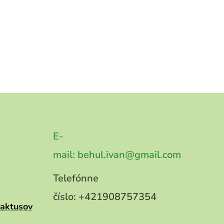
E-
mail:
behul.ivan@gmail.com
Telefónne
číslo:
+421908757354
kaktusov