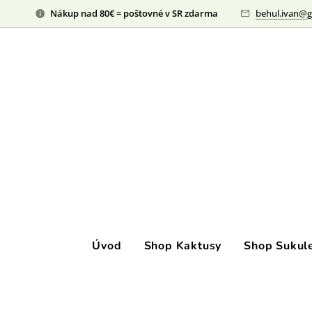
Nákup nad 80€ = poštovné v SR zdarma
behul.ivan@g
Úvod
Shop Kaktusy
Shop Sukul