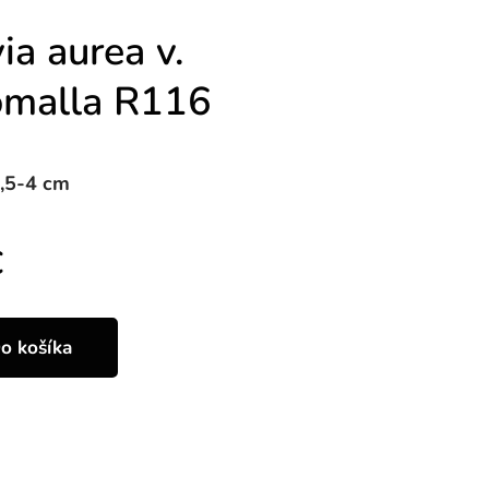
ia aurea v.
omalla R116
2,5-4 cm
€
o košíka