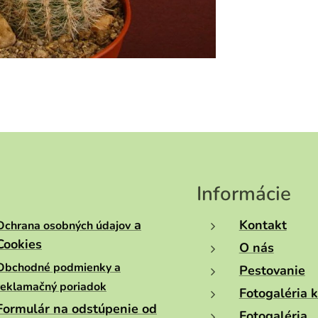
Informácie
a
Kontakt
Ochrana osobných údajov
Cookies
O nás
Obchodné podmienky a
Pestovanie
reklamačný poriadok
Fotogaléria 
Formulár na odstúpenie od
Fotogaléria