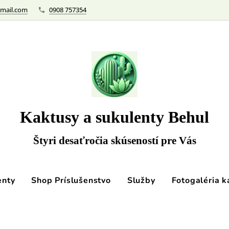
mail.com
0908 757354
Kaktusy a sukulenty Behul
Štyri desaťročia skúseností pre Vás
enty
Shop Príslušenstvo
Služby
Fotogaléria k