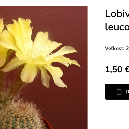
Lobiv
leuc
Veľkosť: 
1,50
D