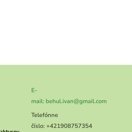
E-
mail:
behul.ivan@gmail.com
Telefónne
číslo:
+421908757354
kaktusov