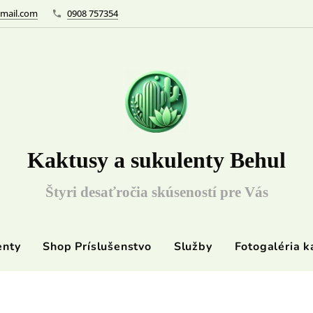
mail.com
0908 757354
Kaktusy a sukulenty Behul
Štyri desaťročia skúseností pre Vás
enty
Shop Príslušenstvo
Služby
Fotogaléria k