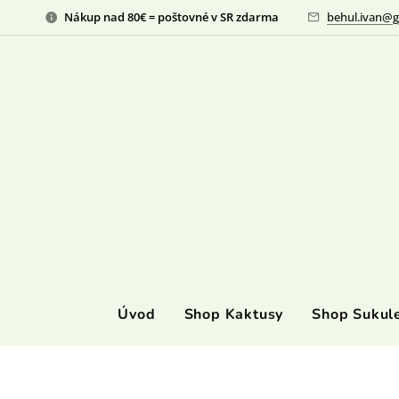
Nákup nad 80€ = poštovné v SR zdarma
behul.ivan@g
Úvod
Shop Kaktusy
Shop Sukul