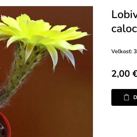
Lobiv
calo
Veľkosť: 
2,00
D