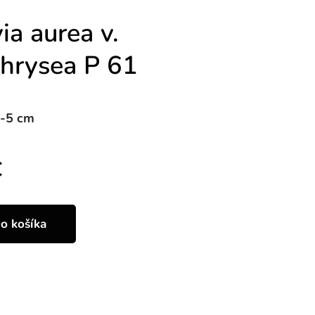
ia aurea v.
chrysea P 61
3-5 cm
€
o košíka