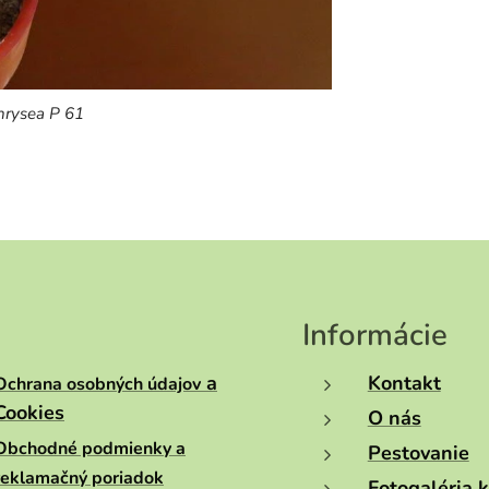
chrysea P 61
Informácie
a
Kontakt
Ochrana osobných údajov
Cookies
O nás
Obchodné podmienky a
Pestovanie
reklamačný poriadok
Fotogaléria 