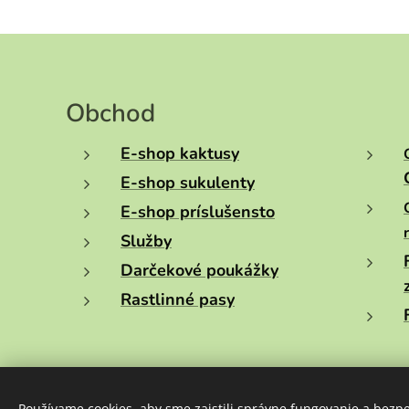
Obchod
E-shop kaktusy
E-shop sukulenty
E-shop príslušensto
Služby
Darčekové poukážky
Rastlinné pasy
Používame cookies, aby sme zaistili správne fungovanie a bezp