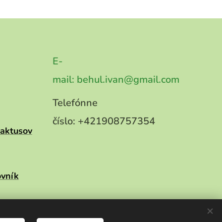
E-
mail:
behul.ivan@gmail.com
Telefónne
číslo:
+421908757354
kaktusov
ovník