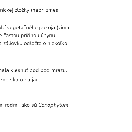
ickej zložky (napr. zmes
obí vegetačného pokoja (zima
e častou príčinou úhynu
 zálievku odložte o niekoľko
mala klesnúť pod bod mrazu.
bo skoro na jar .
mi rodmi, ako sú
Conophytum
,