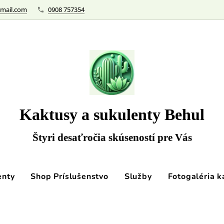
mail.com
0908 757354
Kaktusy a sukulenty Behul
Štyri desaťročia skúseností pre Vás
enty
Shop Príslušenstvo
Služby
Fotogaléria k