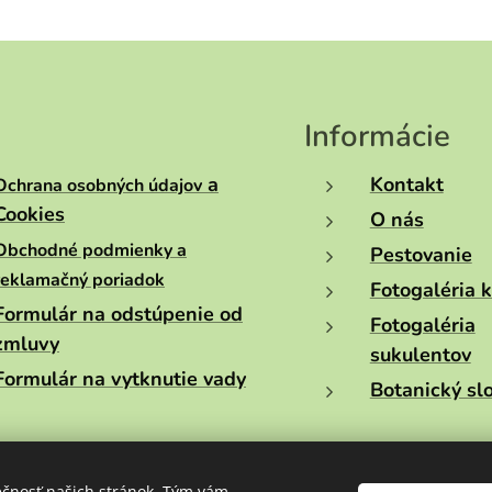
Informácie
a
Kontakt
Ochrana osobných údajov
Cookies
O nás
Obchodné podmienky a
Pestovanie
reklamačný poriadok
Fotogaléria 
Formulár na odstúpenie od
Fotogaléria
zmluvy
sukulentov
Formulár na vytknutie vady
Botanický sl
ečnosť našich stránok. Tým vám