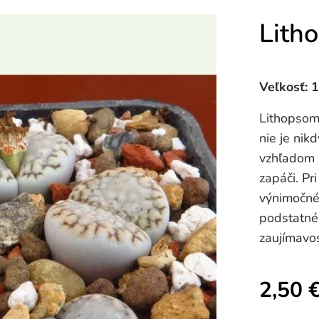
Litho
Veľkosť: 
Lithopsom 
nie je nik
vzhľadom a
zapáči. Pr
výnimočné
podstatné 
zaujímavos
2,50