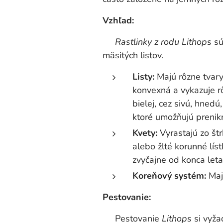
Vzhľad:
Rastlinky z rodu Lithops
sú
mäsitých listov.
Listy:
Majú rôzne tvary
konvexná a vykazuje rô
bielej, cez sivú, hned
ktoré umožňujú prenikn
Kvety:
Vyrastajú zo štr
alebo žlté korunné lís
zvyčajne od konca leta
Koreňový systém:
Majú
Pestovanie:
Pestovanie
Lithops
si vyža