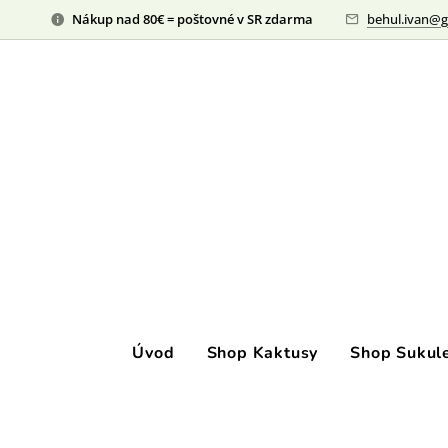
Nákup nad 80€ = poštovné v SR zdarma
behul.ivan@g
Úvod
Shop Kaktusy
Shop Sukul