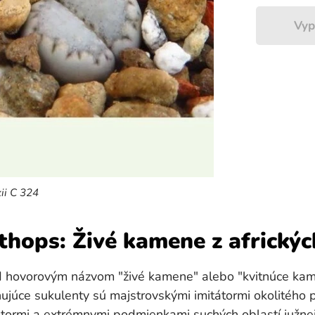
Vyp
xii C 324
thops: Živé kamene z africkýc
d hovorovým názvom "živé kamene" alebo "kvitnúce kamen
nujúce sukulenty sú majstrovskými imitátormi okolitého 
ormi a extrémnymi podmienkami suchých oblastí južnej 