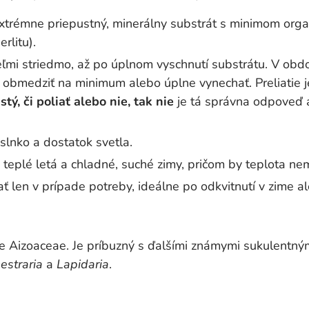
extrémne priepustný, minerálny substrát s minimom organ
rlitu).
eľmi striedmo, až po úplnom vyschnutí substrátu. V obd
u obmedziť na minimum alebo úplne vynechať. Preliatie j
stý, či poliať alebo nie, tak nie
je tá správna odpoveď a
lnko a dostatok svetla.
teplé letá a chladné, suché zimy, pričom by teplota ne
 len v prípade potreby, ideálne po odkvitnutí v zime ale
e Aizoaceae. Je príbuzný s ďalšími známymi sukulentný
estraria
a
Lapidaria
.