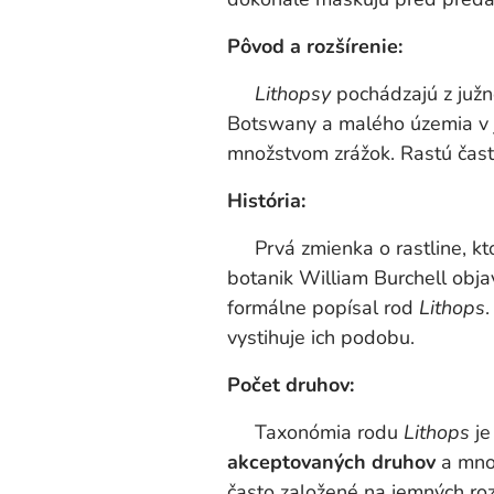
Pôvod a rozšírenie:
Lithopsy
pochádzajú z južne
Botswany a malého územia v j
množstvom zrážok. Rastú čast
História:
Prvá zmienka o rastline, kto
botanik William Burchell obja
formálne popísal rod
Lithops
.
vystihuje ich podobu.
Počet druhov:
Taxonómia rodu
Lithops
je
akceptovaných druhov
a množ
často založené na jemných rozd