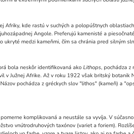
j Afriky, kde rastú v suchých a polopúštnych oblastiach 
uhozápadnej Angole. Preferujú kamenisté a piesočnat
o ukryté medzi kameňmi, čím sa chránia pred silným sl
rá bola neskôr identifikovaná ako
Lithops
, pochádza z 
vil v Južnej Afrike. Až v roku 1922 však britský botani
 Názov pochádza z gréckych slov "lithos" (kameň) a "ops
 pomerne komplikovaná a neustále sa vyvíja. V súčasnost
stvo vnútrodruhových taxónov (variet a foriem). Rozlíše
ieloch vo farbe, vzore a tvare listov, ako aj na farbe a č