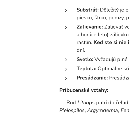
Substrát:
Dôležitý je 
piesku, štrku, pemzy, pe
Zalievanie:
Zalievať v
a horúce leto) zálievk
rastlín.
Keď ste si nie i
dní.
Svetlo:
Vyžadujú plné s
Teplota:
Optimálne sú 
Presádzanie:
Presádzať
Príbuzenské vzťahy:
Rod
Lithops
patrí do čeľad
Pleiospilos
,
Argyroderma
,
Fen