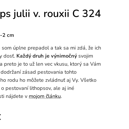
ps julii v. rouxii C 324
1-2 cm
som úplne prepadol a tak sa mi zdá, že ich
dy dosť.
Každý druh je výnimočný
svojim
 preto je to už len vec vkusu, ktorý sa Vám
i dodržaní zásad pestovania tohto
ho rodu ho môžete zvládnuť aj Vy. Všetko
o pestovaní lithopsov, ale aj iné
ti nájdete v
mojom článku
.
€