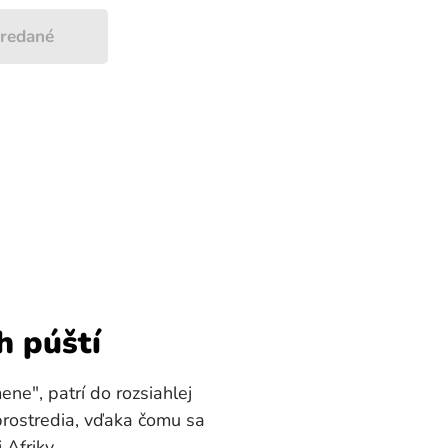
redané
h púští
e", patrí do rozsiahlej
prostredia, vďaka čomu sa
Afriky.