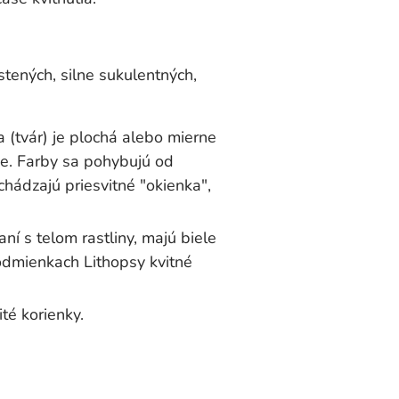
stených, silne sukulentných,
 (tvár) je plochá alebo mierne
ne. Farby sa pohybujú od
chádzajú priesvitné "okienka",
ní s telom rastliny, majú biele
podmienkach Lithopsy kvitné
té korienky.