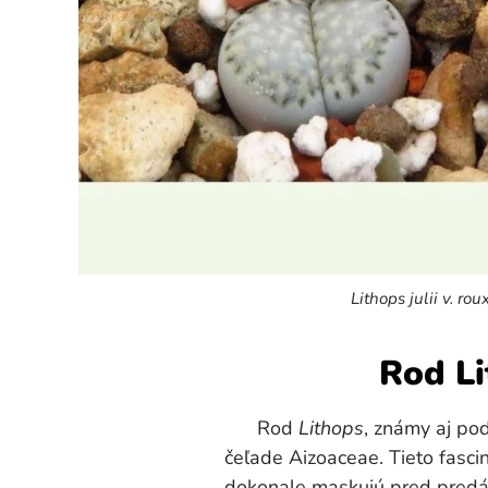
Lithops julii v. rou
Rod Li
Rod
Lithops
, známy aj po
čeľade Aizoaceae. Tieto fasci
dokonale maskujú pred predát