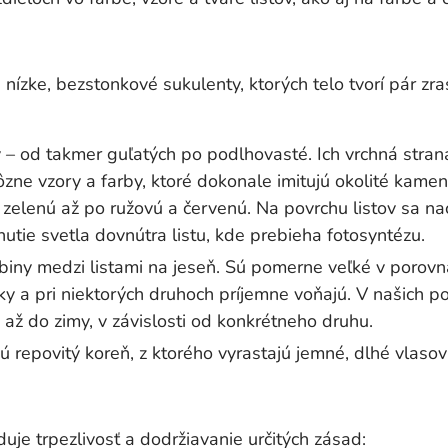
 nízke, bezstonkové sukulenty, ktorých telo tvorí pár zra
 – od takmer guľatých po podlhovasté. Ich vrchná strana
zne vzory a farby, ktoré dokonale imitujú okolité kame
ú, zelenú až po ružovú a červenú. Na povrchu listov sa na
utie svetla dovnútra listu, kde prebieha fotosyntézu.
biny medzi listami na jeseň. Sú pomerne veľké v porovna
tky a pri niektorých druhoch príjemne voňajú. V našich 
 až do zimy, v závislosti od konkrétneho druhu.
 repovitý koreň, z ktorého vyrastajú jemné, dlhé vlasovi
duje trpezlivosť a dodržiavanie určitých zásad: