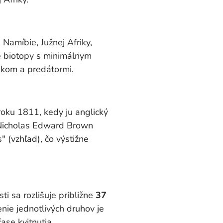
Namíbie, Južnej Afriky,
é biotopy s minimálnym
nkom a predátormi.
roku 1811, kedy ju anglický
k Nicholas Edward Brown
" (vzhľad), čo výstižne
i sa rozlišuje približne
37
nie jednotlivých druhov je
ase kvitnutia.