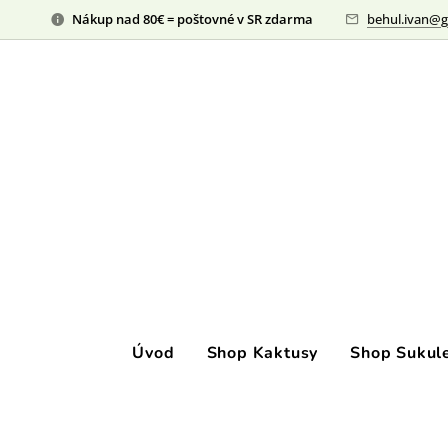
Nákup nad 80€ = poštovné v SR zdarma
behul.ivan@g
Úvod
Shop Kaktusy
Shop Sukul