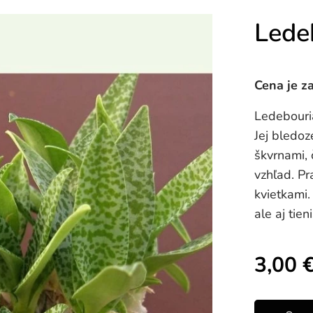
Ledeb
Cena je za
Ledebouria
Jej bledo
škvrnami, 
vzhľad. Pr
kvietkami.
ale aj tien
3,00