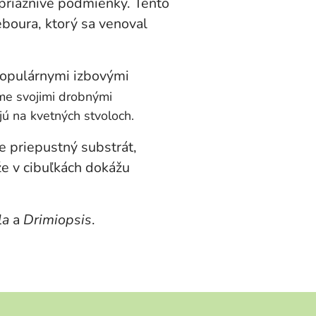
epriaznivé podmienky. Tento
boura, ktorý sa venoval
populárnymi izbovými
e svojimi drobnými
jú na kvetných stvoloch.
e priepustný substrát,
že v cibuľkách dokážu
la
a
Drimiopsis
.