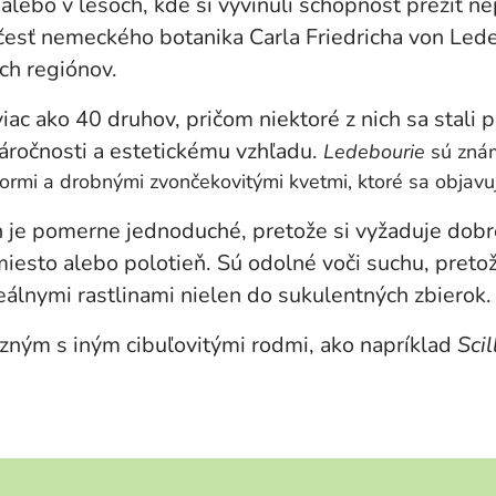
alebo v lesoch, kde si vyvinuli schopnosť prežiť n
esť nemeckého botanika Carla Friedricha von Lede
ých regiónov.
 ako 40 druhov, pričom niektoré z nich sa stali 
náročnosti a estetickému vzhľadu.
Ledebourie
sú znám
zormi a drobnými zvončekovitými kvetmi, ktoré sa objavu
n je pomerne jednoduché, pretože si vyžaduje dobr
miesto alebo polotieň. Sú odolné voči suchu, preto
deálnymi rastlinami nielen do sukulentných zbierok.
zným s iným cibuľovitými rodmi, ako napríklad
Scil