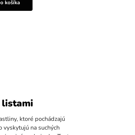
o košíka
 listami
stliny, ktoré pochádzajú
o vyskytujú na suchých