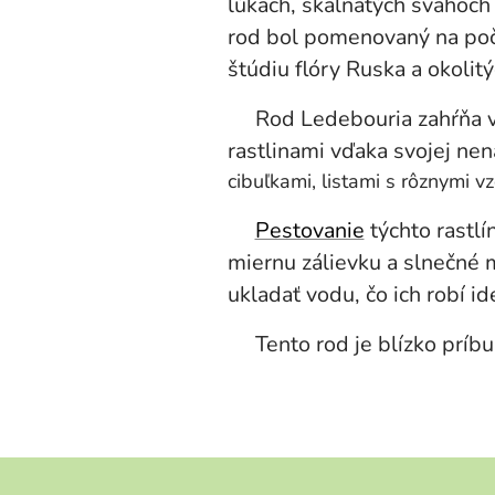
lúkach, skalnatých svahoch 
rod bol pomenovaný na poč
štúdiu flóry Ruska a okolit
Rod Ledebouria zahŕňa viac
rastlinami vďaka svojej ne
cibuľkami, listami s rôznymi v
Pestovanie
týchto rastlí
miernu zálievku a slnečné 
ukladať vodu, čo ich robí i
Tento rod je blízko príbu