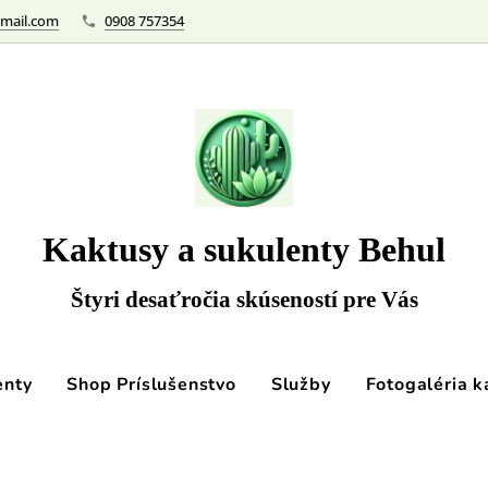
mail.com
0908 757354
Kaktusy a sukulenty Behul
Štyri desaťročia skúseností pre Vás
enty
Shop Príslušenstvo
Služby
Fotogaléria k