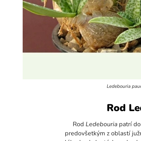
Ledebouria pauc
Rod Led
Rod
Ledebouria
patrí do
predovšetkým z oblastí južn