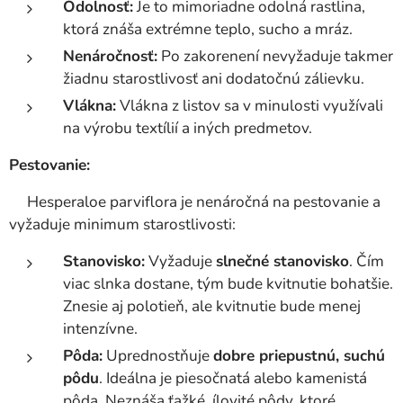
Odolnosť:
Je to mimoriadne odolná rastlina,
ktorá znáša extrémne teplo, sucho a mráz.
Nenáročnosť:
Po zakorenení nevyžaduje takmer
žiadnu starostlivosť ani dodatočnú zálievku.
Vlákna:
Vlákna z listov sa v minulosti využívali
na výrobu textílií a iných predmetov.
Pestovanie:
Hesperaloe parviflora je nenáročná na pestovanie a
vyžaduje minimum starostlivosti:
Stanovisko:
Vyžaduje
slnečné stanovisko
. Čím
viac slnka dostane, tým bude kvitnutie bohatšie.
Znesie aj polotieň, ale kvitnutie bude menej
intenzívne.
Pôda:
Uprednostňuje
dobre priepustnú, suchú
pôdu
. Ideálna je piesočnatá alebo kamenistá
pôda. Neznáša ťažké, ílovité pôdy, ktoré