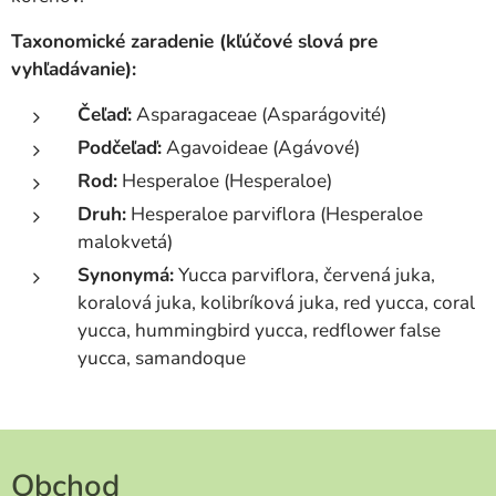
Taxonomické zaradenie (kľúčové slová pre
vyhľadávanie):
Čeľaď:
Asparagaceae (Asparágovité)
Podčeľaď:
Agavoideae (Agávové)
Rod:
Hesperaloe (Hesperaloe)
Druh:
Hesperaloe parviflora (Hesperaloe
malokvetá)
Synonymá:
Yucca parviflora, červená juka,
koralová juka, kolibríková juka, red yucca, coral
yucca, hummingbird yucca, redflower false
yucca, samandoque
Obchod