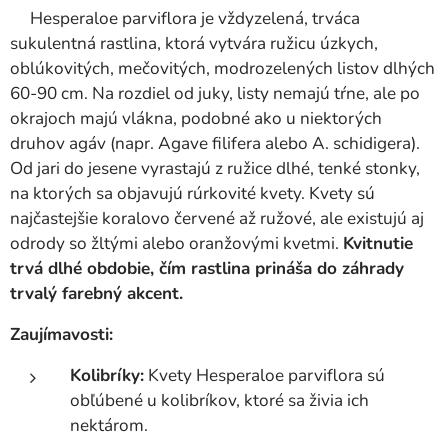
Hesperaloe parviflora je vždyzelená, trváca
sukulentná rastlina, ktorá vytvára ružicu úzkych,
oblúkovitých, mečovitých, modrozelených listov dlhých
60-90 cm. Na rozdiel od juky, listy nemajú tŕne, ale po
okrajoch majú vlákna, podobné ako u niektorých
druhov agáv (napr. Agave filifera alebo A. schidigera).
Od jari do jesene vyrastajú z ružice dlhé, tenké stonky,
na ktorých sa objavujú rúrkovité kvety. Kvety sú
najčastejšie koralovo červené až ružové, ale existujú aj
odrody so žltými alebo oranžovými kvetmi.
Kvitnutie
trvá dlhé obdobie, čím rastlina prináša do záhrady
trvalý farebný akcent.
Zaujímavosti:
Kolibríky:
Kvety Hesperaloe parviflora sú
obľúbené u kolibríkov, ktoré sa živia ich
nektárom.