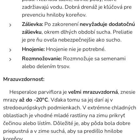
zadržiavajú vodu. Dobrá drenáž je kľúčová pre
prevenciu hniloby koreňov.
Zálievka:
Po zakorenení
nevyžaduje dodatočnú
zálievku
, okrem dlhých období sucha. Preliatie
je pre ňu oveľa nebezpečnejšie ako sucho.
Hnojenie:
Hnojenie nie je potrebné.
Rozmnožovanie:
Rozmnožuje sa semenami
alebo delením trsov.
Mrazuvzdornosť:
Hesperaloe parviflora je
veľmi mrazuvzdorná
, znesie
mrazy
až do -20°C
. Vďaka tomu sa jej darí aj v
stredoeurópskych podmienkach. V extrémne chladných
oblastiach je vhodné mladé rastliny na zimu prikryť
čečinou alebo lístím. Dôležité je, aby pôda bola dobre
priepustná a v zime suchá, aby sa predišlo hnilobe
koreňov.