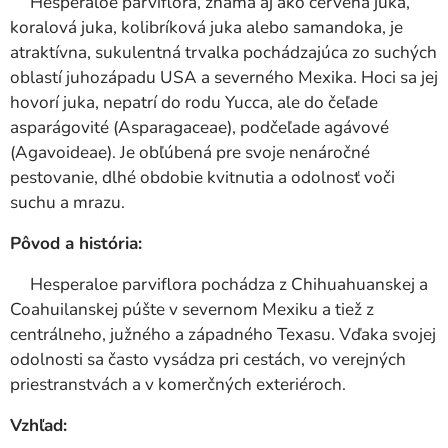
Hesperaloe parviflora, známa aj ako červená juka,
koralová juka, kolibríková juka alebo samandoka, je
atraktívna, sukulentná trvalka pochádzajúca zo suchých
oblastí juhozápadu USA a severného Mexika. Hoci sa jej
hovorí juka, nepatrí do rodu Yucca, ale do čeľade
asparágovité (Asparagaceae), podčeľade agávové
(Agavoideae). Je obľúbená pre svoje nenáročné
pestovanie, dlhé obdobie kvitnutia a odolnosť voči
suchu a mrazu.
Pôvod a história:
Hesperaloe parviflora pochádza z Chihuahuanskej a
Coahuilanskej púšte v severnom Mexiku a tiež z
centrálneho, južného a západného Texasu. Vďaka svojej
odolnosti sa často vysádza pri cestách, vo verejných
priestranstvách a v komerčných exteriéroch.
Vzhľad: