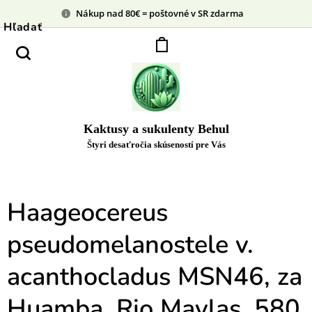
Nákup nad 80€ = poštovné v SR zdarma
Hľadať
Kaktusy a sukulenty Behul
Štyri desaťročia skúseností pre Vás
Haageocereus
pseudomelanostele v.
acanthocladus MSN46, za
Huamba, Rio Mavlas, 580