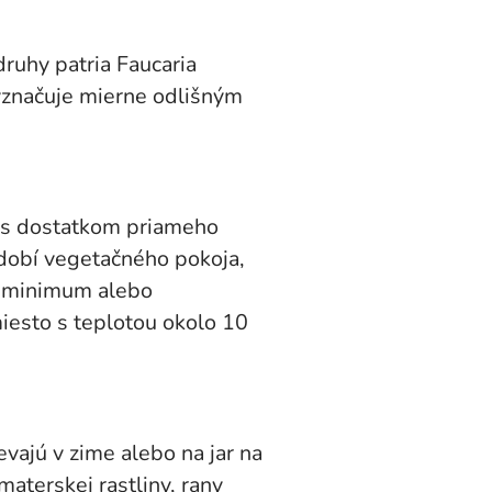
ruhy patria Faucaria
vyznačuje mierne odlišným
 s dostatkom priameho
bdobí vegetačného pokoja,
a minimum alebo
iesto s teplotou okolo 10
jú v zime alebo na jar na
aterskej rastliny, rany