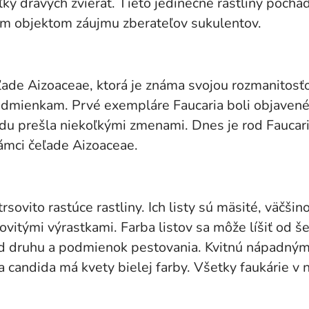
y dravých zvierat. Tieto jedinečné rastliny pochád
ým objektom záujmu zberateľov sukulentov.
ade Aizoaceae, ktorá je známa svojou rozmanitosť
mienkam. Prvé exempláre Faucaria boli objavené a
rodu prešla niekoľkými zmenami. Dnes je rod Faucar
rámci čeľade Aizoaceae.
sovito rastúce rastliny. Ich listy sú mäsité, väčšin
vitými výrastkami. Farba listov sa môže líšiť od š
od druhu a podmienok pestovania. Kvitnú nápadnými,
a candida má kvety bielej farby. Všetky faukárie v