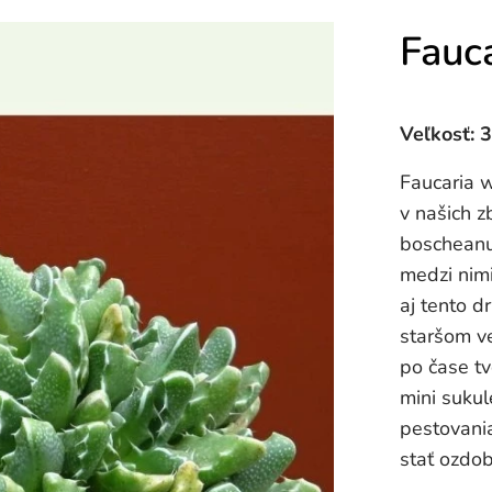
Fauca
Veľkosť: 
Faucaria w
v našich z
boscheanu,
medzi nimi
aj tento d
staršom ve
po čase t
mini sukul
pestovani
stať ozdo