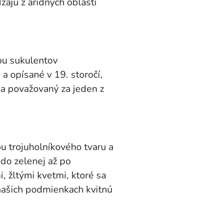
zajú z aridných oblastí
ou sukulentov
 opísané v 19. storočí,
ia považovaný za jeden z
ou trojuholníkového tvaru a
edo zelenej až po
 žltými kvetmi, ktoré sa
 našich podmienkach kvitnú