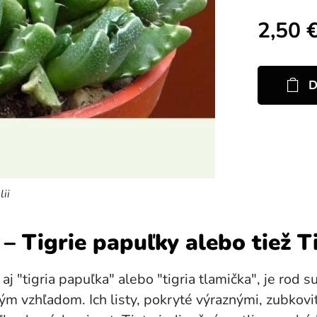
2,50
D
lii
– Tigrie papuľky alebo tiež T
 "tigria papuľka" alebo "tigria tlamička", je rod s
ým vzhľadom. Ich listy, pokryté výraznými, zubkovi