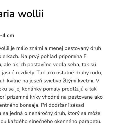
ria wollii
3-4 cm
ollii je málo známi a menej pestovaný druh
bierkach. Na prvý pohľad pripomína F.
 ale ak ich postavíme vedľa seba, tak sú
 jasné rozdiely. Tak ako ostatné druhy rodu,
ruh kvitne na jeseň svietivo žltými kvetmi. V
ku sa jej konáriky pomaly predlžujú a tak
vorí prízemné kríky vhodné na pestovane ako
entného bonsaja. Pri dodržaní zásad
a sa jedná o nenáročný druh, ktorý sa môže
bou každého slnečného okenného parapetu.