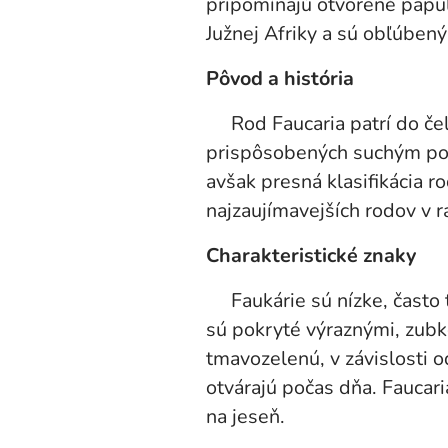
pripomínajú otvorené papuľk
Južnej Afriky a sú obľúben
Pôvod a história
Rod Faucaria patrí do čeľ
prispôsobených suchým pod
avšak presná klasifikácia 
najzaujímavejších rodov v 
Charakteristické znaky
Faukárie sú nízke, často tr
sú pokryté výraznými, zubko
tmavozelenú, v závislosti 
otvárajú počas dňa. Faucari
na jeseň.