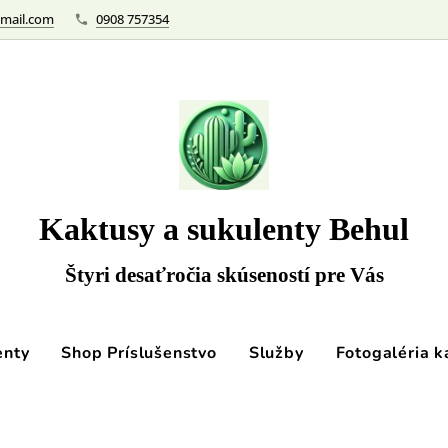
mail.com
0908 757354
Kaktusy a sukulenty Behul
Štyri desaťročia skúseností pre Vás
enty
Shop Príslušenstvo
Služby
Fotogaléria k