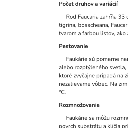
Počet druhov a variácií
Rod Faucaria zahŕňa 33 dr
tigrina, bosscheana, Fauca
tvarom a farbou listov, ako 
Pestovanie
Faukárie sú pomerne nenár
alebo rozptýleného svetla,
ktoré zvyčajne pripadá na
nezalievame vôbec. Na zimu
°C.
Rozmnožovanie
Faukárie sa môžu rozmnožo
povrch substrátu a klíčia p