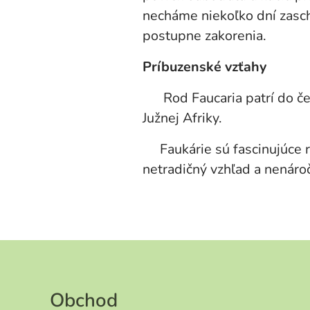
necháme niekoľko dní zasc
postupne zakorenia.
Príbuzenské vzťahy
Rod Faucaria patrí do čeľ
Južnej Afriky.
Faukárie sú fascinujúce ras
netradičný vzhľad a nenáro
Obchod