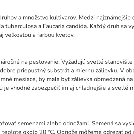
uhov a množstvo kultivarov. Medzi najznámejšie d
ria tuberculosa a Faucaria candida. Každý druh sa 
aj veľkosťou a farbou kvetov.
očné na pestovanie. Vyžadujú svetlé stanovište
 dobre priepustný substrát a miernu zálievku. V o
 zimné mesiace, by mala byť zálievka obmedzená n
 je vhodné zabezpečiť im aj chladnejšie a svetlé m
vať semenami alebo odnožami. Semená sa vysieva
ri teplote okolo 20 °C. Odnože môžeme odrezať od m