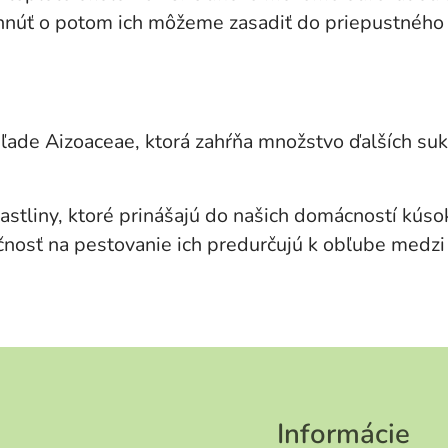
hnúť o potom ich môžeme zasadiť do priepustného
ade Aizoaceae, ktorá zahŕňa množstvo ďalších suk
tliny, ktoré prinášajú do našich domácností kúsok
čnosť na pestovanie ich predurčujú k obľube medzi
Informácie