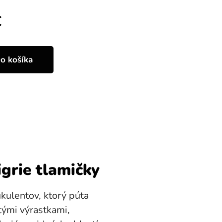
€
o košíka
igrie tlamičky
ukulentov, ktorý púta
tými výrastkami,