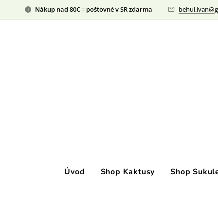
Nákup nad 80€ = poštovné v SR zdarma
behul.ivan@g
Úvod
Shop Kaktusy
Shop Sukul