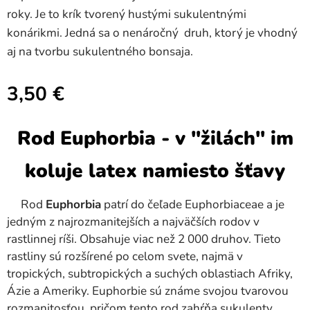
roky. Je to krík tvorený hustými sukulentnými
konárikmi. Jedná sa o nenáročný druh, ktorý je vhodný
aj na tvorbu sukulentného bonsaja.
3,50
€
Rod Euphorbia - v "žilách" im
koluje latex
namiesto šťavy
Rod
Euphorbia
patrí do čeľade Euphorbiaceae a je
jedným z najrozmanitejších a najväčších rodov v
rastlinnej ríši. Obsahuje viac než 2 000 druhov. Tieto
rastliny sú rozšírené po celom svete, najmä v
tropických, subtropických a suchých oblastiach Afriky,
Ázie a Ameriky. Euphorbie sú známe svojou tvarovou
rozmanitosťou, pričom tento rod zahŕňa sukulenty,