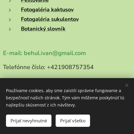
Pestovanie
Fotogaléria kaktusov
Fotogaléria sukulentov
Botanický slovník
E-mail:
behul.ivan@gmail.com
Telefónne číslo:
+421908757354
Používame cookies, aby sme zaistili správne fungovanie a
bezpečnosť našich stránok. Tým vám môžeme poskytnúť tú
Copyright 2025
najlepšiu skúsenosť z ich návštevy.
kaktusy-behul.sk
Všetky práva vyhradené
Cookies
Prijať nevyhnutné
Prijať všetko