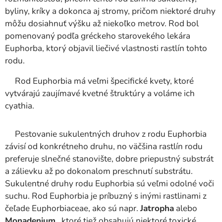
byliny, kríky a dokonca aj stromy, pričom niektoré druhy
môžu dosiahnuť výšku až niekoľko metrov. Rod bol
pomenovaný podľa gréckeho starovekého lekára
Euphorba, ktorý objavil liečivé vlastnosti rastlín tohto
rodu.
Rod Euphorbia má veľmi špecifické kvety, ktoré
vytvárajú zaujímavé kvetné štruktúry a voláme ich
cyathia.
Pestovanie sukulentných druhov z rodu Euphorbia
závisí od konkrétneho druhu, no väčšina rastlín rodu
preferuje slnečné stanovište, dobre priepustný substrát
a zálievku až po dokonalom preschnutí substrátu.
Sukulentné druhy rodu Euphorbia sú veľmi odolné voči
suchu. Rod Euphorbia je príbuzný s inými rastlinami z
čeľade Euphorbiaceae, ako sú napr.
Jatropha
alebo
Monadenium
, ktoré tiež obsahujú niektoré toxické