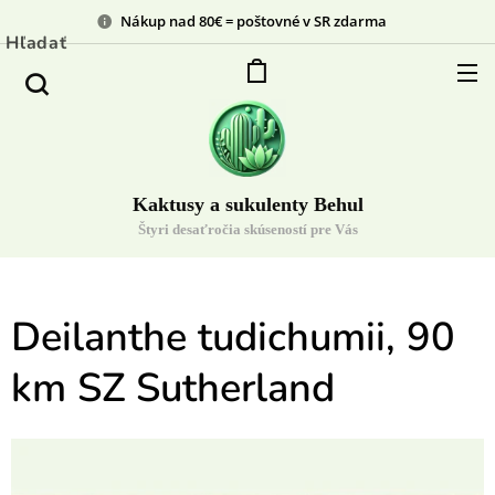
Nákup nad 80€ = poštovné v SR zdarma
Hľadať
Kaktusy a sukulenty Behul
Štyri desaťročia skúseností pre Vás
Deilanthe tudichumii, 90
km SZ Sutherland