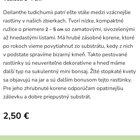
Deilanthe tudichumii patrí ešte stále medzi vzácnejšie
rastliny v našich zbierkach. Tvorí nízke, kompaktné
ružice o priemere
so zamatovými, sivozelenými
2 – 5 cm
až hnedastými listami. Má hrubé zásobné korene, ktoré
po rokoch vieme povytiahnuť zo substrátu, kedy z nich
v podstate spravíme bizarný kmeň. Takto pestované
rastlinky sú neuveriteľne dekoratívne a hneď máme
ďalší typ na sukulentný mini bonsaj. Žlté stopkaté kvety
sa objavujú na jar a sú ďalším bonusom tejto rastlinky.
Pre jeho zhrubnuté korene odporúčam opatrnejšiu
zálievku a dobre priepustný substrát.
2,50
€