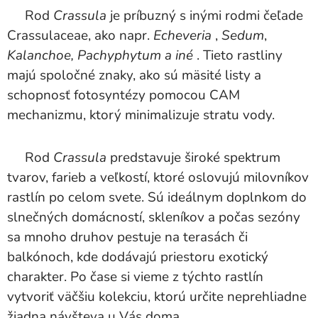
Rod
Crassula
je príbuzný s inými rodmi čeľade
Crassulaceae, ako napr.
Echeveria
,
Sedum
,
Kalanchoe, Pachyphytum a iné
. Tieto rastliny
majú spoločné znaky, ako sú mäsité listy a
schopnosť fotosyntézy pomocou CAM
mechanizmu, ktorý minimalizuje stratu vody.
Rod
Crassula
predstavuje široké spektrum
tvarov, farieb a veľkostí, ktoré oslovujú milovníkov
rastlín po celom svete. Sú ideálnym doplnkom do
slnečných domácností, skleníkov a počas sezóny
sa mnoho druhov pestuje na terasách či
balkónoch, kde dodávajú priestoru exotický
charakter. Po čase si vieme z týchto rastlín
vytvoriť väčšiu kolekciu, ktorú určite neprehliadne
žiadna návšteva u Vás doma.