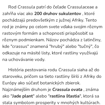
Rod
Crassula
patrí do čeľade Crassulaceae a
zahŕňa viac ako
200 druhov sukulentov
, ktoré
pochádzajú predovšetkým z južnej Afriky. Tento
rod je známy po celom svete vďaka svojim rôznym
rastovým formám a schopnosti prispôsobiť sa
rôznym podmienkam. Názov pochádza z latinčiny,
kde "crassus" znamená "hrubý" alebo "tučný", čo
odkazuje na mäsité listy, ktoré rastliny využívajú
na uchovávanie vody.
História pestovania rodu
Crassula
siaha až do
staroveku, pričom sa tieto rastliny šírili z Afriky do
Európy ako súčasť botanických zbierok.
Najznámejším druhom je
Crassula ovata
, známa
ako "
Jade plant
" alebo "
rastlina šťastia
", ktorá sa
stala symbolom prosperity v mnohých kultúrach.