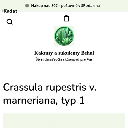
Nákup nad 80€ = poštovné v SR zdarma
Hľadať
Kaktusy a sukulenty Behul
Štyri desaťročia skúseností pre Vás
Crassula rupestris v.
marneriana, typ 1