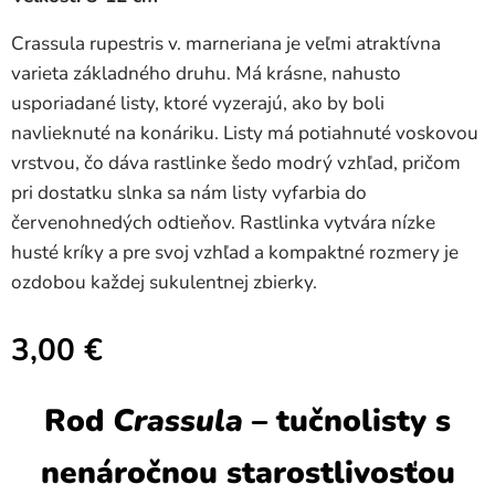
Crassula rupestris v. marneriana je veľmi atraktívna
varieta základného druhu. Má krásne, nahusto
usporiadané listy, ktoré vyzerajú, ako by boli
navlieknuté na konáriku. Listy má potiahnuté voskovou
vrstvou, čo dáva rastlinke šedo modrý vzhľad, pričom
pri dostatku slnka sa nám listy vyfarbia do
červenohnedých odtieňov. Rastlinka vytvára nízke
husté kríky a pre svoj vzhľad a kompaktné rozmery je
ozdobou každej sukulentnej zbierky.
3,00
€
Rod
Crassula
– tučnolisty s
nenáročnou starostlivosťou