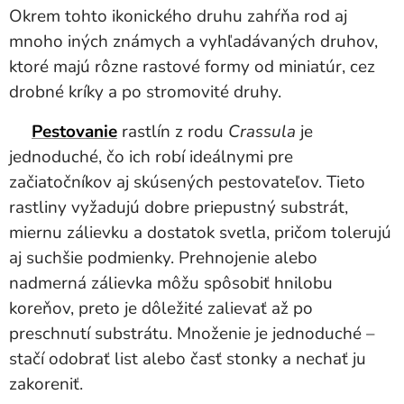
Okrem tohto ikonického druhu zahŕňa rod aj
mnoho iných známych a vyhľadávaných druhov,
ktoré majú rôzne rastové formy od miniatúr, cez
drobné kríky a po stromovité druhy.
Pestovanie
rastlín z rodu
Crassula
je
jednoduché, čo ich robí ideálnymi pre
začiatočníkov aj skúsených pestovateľov. Tieto
rastliny vyžadujú dobre priepustný substrát,
miernu zálievku a dostatok svetla, pričom tolerujú
aj suchšie podmienky. Prehnojenie alebo
nadmerná zálievka môžu spôsobiť hnilobu
koreňov, preto je dôležité zalievať až po
preschnutí substrátu. Množenie je jednoduché –
stačí odobrať list alebo časť stonky a nechať ju
zakoreniť.