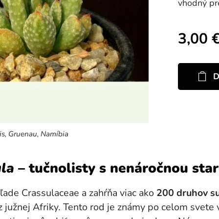
vhodný pr
3,00
D
sis, Gruenau, Namíbia
la
– tučnolisty s nenáročnou star
eľade Crassulaceae a zahŕňa viac ako
200 druhov s
južnej Afriky. Tento rod je známy po celom svete