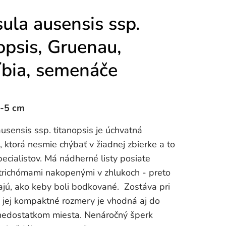
ula ausensis ssp.
opsis, Gruenau,
bia, semenáče
3-5 cm
usensis ssp. titanopsis je úchvatná
, ktorá nesmie chýbať v žiadnej zbierke a to
pecialistov. Má nádherné listy posiate
trichómami nakopenými v zhlukoch - preto
rajú, ako keby boli bodkované. Zostáva pri
 jej kompaktné rozmery je vhodná aj do
 nedostatkom miesta. Nenáročný šperk