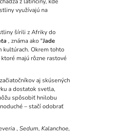
ádza z latinčiny, kde
stliny využívajú na
liny šírili z Afriky do
ata
, známa ako "
Jade
h kultúrach. Okrem tohto
 ktoré majú rôzne rastové
 začiatočníkov aj skúsených
ku a dostatok svetla,
môžu spôsobiť hnilobu
dnoduché – stačí odobrať
everia
,
Sedum
,
Kalanchoe,