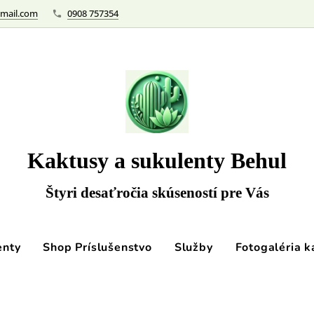
mail.com
0908 757354
Kaktusy a sukulenty Behul
Štyri desaťročia skúseností pre Vás
enty
Shop Príslušenstvo
Služby
Fotogaléria k