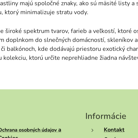
rastliny majú spoločné znaky, ako sú mäsité listy a
torý minimalizuje stratu vody.
 široké spektrum tvarov, farieb a veľkostí, ktoré o
ym doplnkom do slnečných domácností, skleníkov 
či balkónoch, kde dodávajú priestoru exotický char
šiu kolekciu, ktorú určite neprehliadne žiadna návš
Informácie
a
Kontakt
Ochrana osobných údajov