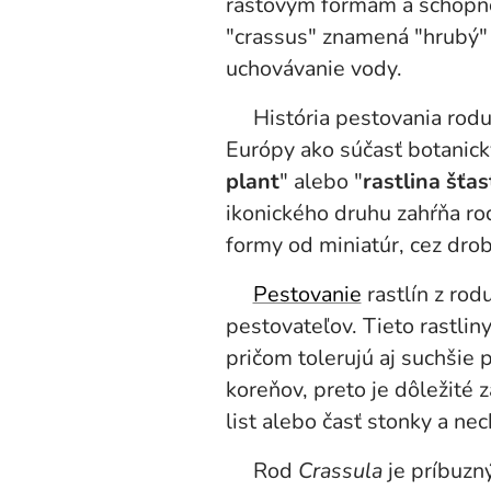
rastovým formám a schopno
"crassus" znamená "hrubý" a
uchovávanie vody.
História pestovania rod
Európy ako súčasť botanic
plant
" alebo "
rastlina šťas
ikonického druhu zahŕňa ro
formy od miniatúr, cez drob
Pestovanie
rastlín z rod
pestovateľov. Tieto rastlin
pričom tolerujú aj suchšie
koreňov, preto je dôležité 
list alebo časť stonky a nec
Rod
Crassula
je príbuzn