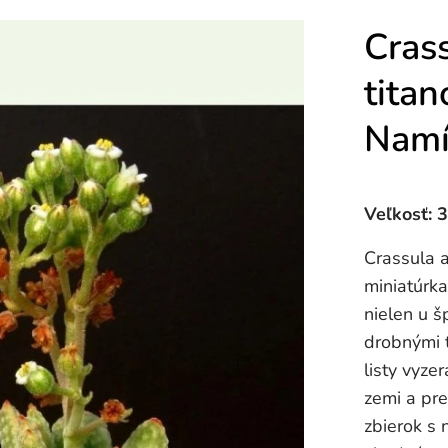
Crass
titan
Namí
Veľkosť: 
Crassula a
miniatúrka
nielen u š
drobnými 
listy vyze
zemi a pre
zbierok s