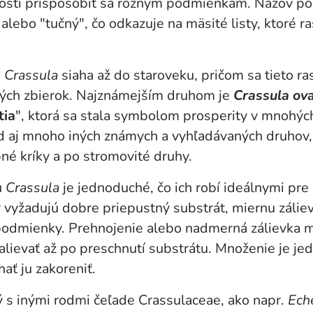
sti prispôsobiť sa rôznym podmienkam. Názov poch
lebo "tučný", čo odkazuje na mäsité listy, ktoré ra
u
Crassula
siaha až do staroveku, pričom sa tieto rast
kých zbierok. Najznámejším druhom je
Crassula ov
tia
", ktorá sa stala symbolom prosperity v mnohýc
d aj mnoho iných známych a vyhľadávaných druhov,
né kríky a po stromovité druhy.
u
Crassula
je jednoduché, čo ich robí ideálnymi pre
y vyžadujú dobre priepustný substrát, miernu záliev
 podmienky. Prehnojenie alebo nadmerná zálievka 
zalievať až po preschnutí substrátu. Množenie je je
hať ju zakoreniť.
ý s inými rodmi čeľade Crassulaceae, ako napr.
Ech