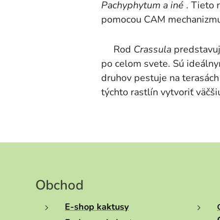
Pachyphytum a iné
. Tieto 
pomocou CAM mechanizmu, k
Rod
Crassula
predstavuje
po celom svete. Sú ideáln
druhov pestuje na terasách 
týchto rastlín vytvoriť väč
Obchod
E-shop kaktusy