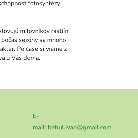
 schopnosť fotosyntézy
slovujú milovníkov rastlín
a počas sezóny sa mnoho
akter. Po čase si vieme z
teva u Vás doma.
E-
mail:
behul.ivan@gmail.com