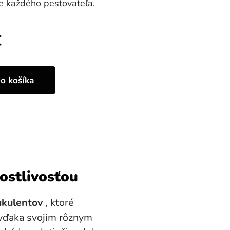
e každého pestovateľa.
€
o košíka
ostlivosťou
ukulentov
, ktoré
 vďaka svojim rôznym