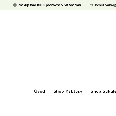
Nákup nad 80€ = poštovné v SR zdarma
behul.ivan@g
Úvod
Shop Kaktusy
Shop Sukul