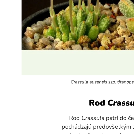
Crassula ausensis ssp. titanop
Rod
Crassu
Rod
Crassula
patrí do č
pochádzajú predovšetkým z 