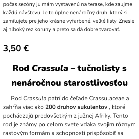
počas sezóny ju mám vystavenú na terase, kde zaujme
každú návštevu. Je to úplne nenáročný druh, ktorý si
zamilujete pre jeho krásne vyfarbené, veľké listy. Znesie
aj hlboký rez koruny a preto sa dá dobre tvarovať.
3,50
€
Rod
Crassula
– tučnolisty s
nenáročnou starostlivosťou
Rod
Crassula
patrí do čeľade Crassulaceae a
zahŕňa viac ako
200 druhov sukulentov
, ktoré
pochádzajú predovšetkým z južnej Afriky. Tento
rod je známy po celom svete vďaka svojim rôznym
rastovým formám a schopnosti prispôsobiť sa