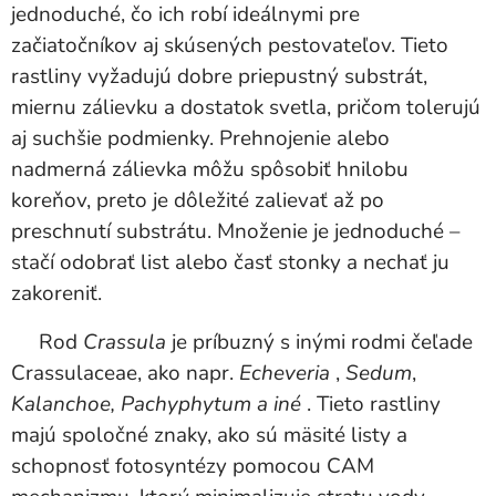
jednoduché, čo ich robí ideálnymi pre
začiatočníkov aj skúsených pestovateľov. Tieto
rastliny vyžadujú dobre priepustný substrát,
miernu zálievku a dostatok svetla, pričom tolerujú
aj suchšie podmienky. Prehnojenie alebo
nadmerná zálievka môžu spôsobiť hnilobu
koreňov, preto je dôležité zalievať až po
preschnutí substrátu. Množenie je jednoduché –
stačí odobrať list alebo časť stonky a nechať ju
zakoreniť.
Rod
Crassula
je príbuzný s inými rodmi čeľade
Crassulaceae, ako napr.
Echeveria
,
Sedum
,
Kalanchoe, Pachyphytum a iné
. Tieto rastliny
majú spoločné znaky, ako sú mäsité listy a
schopnosť fotosyntézy pomocou CAM