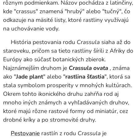
rôznym podmienkam. Názov pochádza z latinčiny,
kde "crassus" znamená "hrubý" alebo "tučný", čo
odkazuje na mäsité listy, ktoré rastliny využívajú
na uchovávanie vody.
História pestovania rodu
Crassula
siaha až do
staroveku, pričom sa tieto rastliny šírili z Afriky do
Európy ako súčasť botanických zbierok.
Najznámejším druhom je
Crassula ovata
, známa
ako "
Jade plant
" alebo "
rastlina šťastia
", ktorá sa
stala symbolom prosperity v mnohých kultúrach.
Okrem tohto ikonického druhu zahŕňa rod aj
mnoho iných známych a vyhľadávaných druhov,
ktoré majú rôzne rastové formy od miniatúr, cez
drobné kríky a po stromovité druhy.
Pestovanie
rastlín z rodu
Crassula
je