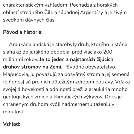
charakteristickým vzhľadom. Pochádza z horských
oblastí stredného Čile a západnej Argentíny a je živým
svedkom dávnych čias.
Pôvod a história:
Araukária andská je starobylý druh, ktorého história
siaha až do jurského obdobia, pred viac ako 200
miliónmi rokov.
Je to jeden z najstarších žijúcich
druhov stromov na Zemi.
Pôvodné obyvateľstvo,
Mapučovia, ju považujú za posvätný strom a jej semená
(piñones) sú pre nich dôležitým zdrojom potravy. Vďaka
svojej dlhovekosti a odolnosti prežila araukária mnoho
geologických zmien a klimatických výkyvov. Dnes je
chráneným druhom kvôli nadmernému ťaženiu v
minulosti.
Vzhľad: