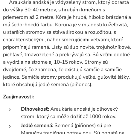
Araukária andská je vždyzelený strom, ktorý dorastá
do výšky 30-40 metrov, s hrubým kmeňom s
priemerom až 2 metre. Kôra je hrubá, hlboko brázdená a
má šedo-hnedú farbu. Koruna je v mladosti kužeľovitá,
u starších stromov sa stáva širokou a rozložitou, s
charakteristickými, nahor smerujúcimi vetvami, ktoré
pripomínajú ramená. Listy sú šupinovité, trojuholníkové,
pichľavé, tmavozelené a prekrývajú sa. Sú veľmi odolné
a vydržia na strome aj 10-15 rokov. Stromy sú
dvojdomé, čo znamená, že existujú samčie a samičie
jedince. Samičie stromy produkujú veľké, guľovité šišky,
ktoré obsahujú jedlé semená (piñones).
Zaujímavosti:
Dlhovekosť:
Araukária andská je dlhoveký
strom, ktorý sa môže dožiť až 1000 rokov.
Jedlé semená:
Semená (piñones) sú pre
Mapučov tradičnou potravinou. Sú bohaté na