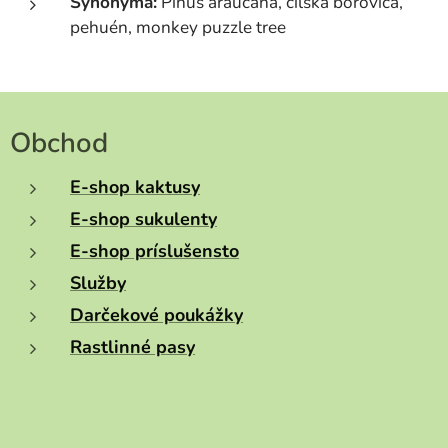
Synonymá:
Pinus araucana, čilská borovica,
pehuén, monkey puzzle tree
Obchod
E-shop kaktusy
E-shop sukulenty
E-shop príslušensto
Služby
Darčekové poukážky
Rastlinné pasy