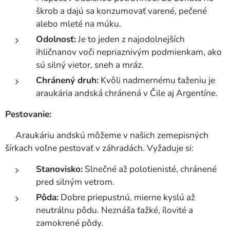
škrob a dajú sa konzumovať varené, pečené
alebo mleté na múku.
Odolnosť:
Je to jeden z najodolnejších
ihličnanov voči nepriaznivým podmienkam, ako
sú silný vietor, sneh a mráz.
Chránený druh:
Kvôli nadmernému ťaženiu je
araukária andská chránená v Čile aj Argentíne.
Pestovanie:
Araukáriu andskú môžeme v našich zemepisných
šírkach voľne pestovať v záhradách. Vyžaduje si:
Stanovisko:
Slnečné až polotienisté, chránené
pred silným vetrom.
Pôda:
Dobre priepustnú, mierne kyslú až
neutrálnu pôdu. Neznáša ťažké, ílovité a
zamokrené pôdy.