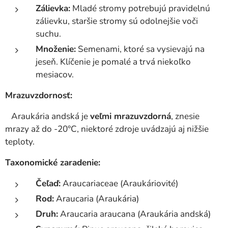
Zálievka:
Mladé stromy potrebujú pravidelnú
zálievku, staršie stromy sú odolnejšie voči
suchu.
Množenie:
Semenami, ktoré sa vysievajú na
jeseň. Klíčenie je pomalé a trvá niekoľko
mesiacov.
Mrazuvzdornosť:
Araukária andská je
veľmi mrazuvzdorná
, znesie
mrazy až do -20°C, niektoré zdroje uvádzajú aj nižšie
teploty.
Taxonomické zaradenie:
Čeľaď:
Araucariaceae (Araukáriovité)
Rod:
Araucaria (Araukária)
Druh:
Araucaria araucana (Araukária andská)