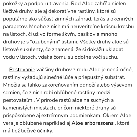
pokožky a podporu trávenia. Rod Aloe zahŕňa nielen
liečivé druhy, ale aj dekoratívne rastliny, ktoré sú
populárne ako súčasť zimných záhrad, terás a okenných
parapetov. Mnoho z nich má neuveriteľne krásnu kresbu
na listoch, či už vo forme škvŕn, pásikov a mnoho
druhov je s "ozubenými" listami. Všetky druhy aloe sú
listové sukulenty, čo znamená, že si dokážu ukladať
vodu v listoch, vďaka čomu sú odolné voči suchu.
Pestovanie
väčšiny druhov z rodu Aloe je nenáročné,
rastliny vyžadujú slnečné lúče a priepustný substrát.
Množia sa ľahko zakoreňovaním odnoží alebo výsevom
semien, čo z nich robí obľúbené rastliny medzi
pestovateľmi. V prírode rastú aloe na suchých a
kamenistých miestach, pričom niektoré druhy sú
prispôsobené aj extrémnym podmienkam. Okrem Aloe
vera je obľúbené napríklad aj
Aloe arborescens
, ktoré
má tiež liečivé účinky.