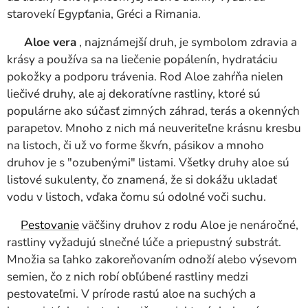
starovekí Egypťania, Gréci a Rimania.
Aloe vera
, najznámejší druh, je symbolom zdravia a
krásy a používa sa na liečenie popálenín, hydratáciu
pokožky a podporu trávenia. Rod Aloe zahŕňa nielen
liečivé druhy, ale aj dekoratívne rastliny, ktoré sú
populárne ako súčasť zimných záhrad, terás a okenných
parapetov. Mnoho z nich má neuveriteľne krásnu kresbu
na listoch, či už vo forme škvŕn, pásikov a mnoho
druhov je s "ozubenými" listami. Všetky druhy aloe sú
listové sukulenty, čo znamená, že si dokážu ukladať
vodu v listoch, vďaka čomu sú odolné voči suchu.
Pestovanie
väčšiny druhov z rodu Aloe je nenáročné,
rastliny vyžadujú slnečné lúče a priepustný substrát.
Množia sa ľahko zakoreňovaním odnoží alebo výsevom
semien, čo z nich robí obľúbené rastliny medzi
pestovateľmi. V prírode rastú aloe na suchých a