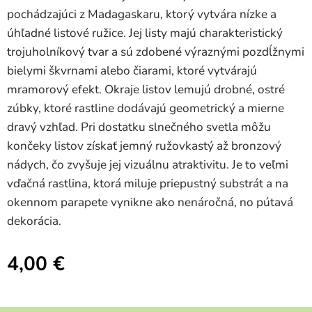
pochádzajúci z Madagaskaru, ktorý vytvára nízke a
úhľadné listové ružice. Jej listy majú charakteristický
trojuholníkový tvar a sú zdobené výraznými pozdĺžnymi
bielymi škvrnami alebo čiarami, ktoré vytvárajú
mramorový efekt. Okraje listov lemujú drobné, ostré
zúbky, ktoré rastline dodávajú geometrický a mierne
dravý vzhľad. Pri dostatku slnečného svetla môžu
končeky listov získať jemný ružovkastý až bronzový
nádych, čo zvyšuje jej vizuálnu atraktivitu. Je to veľmi
vďačná rastlina, ktorá miluje priepustný substrát a na
okennom parapete vynikne ako nenáročná, no pútavá
dekorácia.
4,00
€