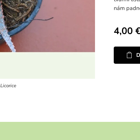
nám padn
4,00
D
Licorice