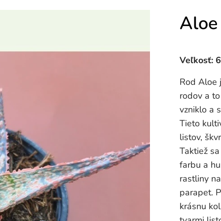
Aloe 
Veľkosť: 
Rod Aloe 
rodov a to
vzniklo a 
Tieto kult
listov, škv
Taktiež sa
farbu a hu
rastliny n
parapet. P
krásnu kol
tvarmi list