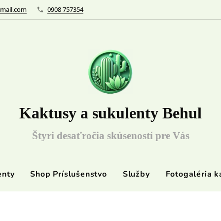
mail.com
0908 757354
Kaktusy a sukulenty Behul
Štyri desaťročia skúseností pre Vás
enty
Shop Príslušenstvo
Služby
Fotogaléria k