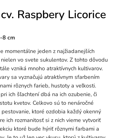
cv. Raspbery Licorice
6-8 cm
je momentálne jeden z najžiadanejších
 nielen vo svete sukulentov. Z tohto dôvodu
stále vzniká mnoho atraktívnych kultivarov.
ivary sa vyznačujú atraktívnym sfarbením
rnami rôznych farieb, hustoty a veľkosti.
 pri ich šľachtení dbá na ich ozubenie, či
stotu kvetov. Celkovo sú to nenáročné
a pestovanie, ktoré ozdobia každý okenný
re ich rozmanitosť si z nich vieme vytvoriť
ekciu ktoré bude hýriť rôznymi farbami a
ov. Je to už len vec vkusu, ktorý z kultivarov