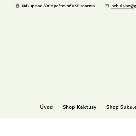
Nákup nad 80€ = poštovné v SR zdarma
behul.ivan@g
Úvod
Shop Kaktusy
Shop Sukul