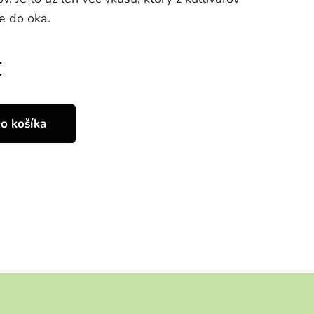
e do oka.
€
o košíka