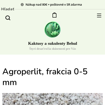
Nákup nad 80€ = poštovné v SR zdarma
Hľadať
Kaktusy a sukulenty Behul
Štyri desaťročia skúseností pre Vás
Agroperlit, frakcia 0-5
mm