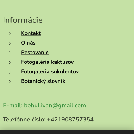
Informácie
Kontakt
O nás
Pestovanie
Fotogaléria kaktusov
Fotogaléria sukulentov
Botanický slovník
E-mail:
behul.ivan@gmail.com
Telefónne číslo:
+421908757354