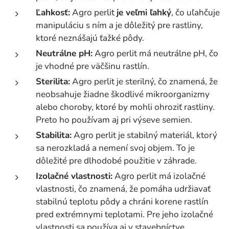
Ľahkosť:
Agro perlit
je veľmi ľahký
, čo uľahčuje
manipuláciu s ním a je dôležitý pre rastliny,
ktoré neznášajú ťažké pôdy.
Neutrálne pH:
Agro perlit má neutrálne pH, čo
je vhodné pre väčšinu rastlín.
Sterilita:
Agro perlit je sterilný, čo znamená, že
neobsahuje žiadne škodlivé mikroorganizmy
alebo choroby, ktoré by mohli ohroziť rastliny.
Preto ho používam aj pri výseve semien.
Stabilita:
Agro perlit je stabilný materiál, ktorý
sa nerozkladá a nemení svoj objem. To je
dôležité pre dlhodobé použitie v záhrade.
Izolačné vlastnosti:
Agro perlit má izolačné
vlastnosti, čo znamená, že pomáha udržiavať
stabilnú teplotu pôdy a chráni korene rastlín
pred extrémnymi teplotami. Pre jeho izolačné
vlastnosti sa používa aj v stavebníctve.