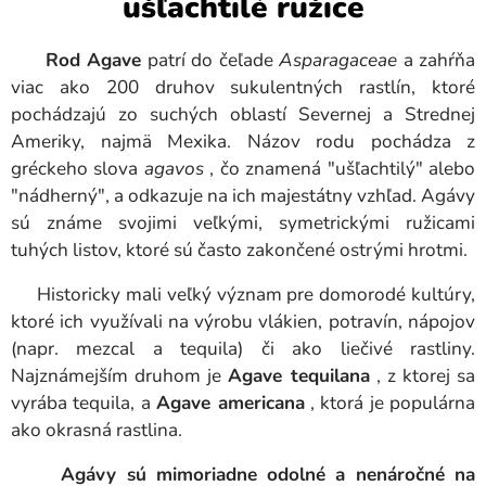
ušľachtilé ružice
Rod Agave
patrí do čeľade
Asparagaceae
a zahŕňa
viac ako 200 druhov sukulentných rastlín, ktoré
pochádzajú zo suchých oblastí Severnej a Strednej
Ameriky, najmä Mexika. Názov rodu pochádza z
gréckeho slova
agavos
, čo znamená "ušľachtilý" alebo
"nádherný", a odkazuje na ich majestátny vzhľad. Agávy
sú známe svojimi veľkými, symetrickými ružicami
tuhých listov, ktoré sú často zakončené ostrými hrotmi.
Historicky mali veľký význam pre domorodé kultúry,
ktoré ich využívali na výrobu vlákien, potravín, nápojov
(napr. mezcal a tequila) či ako liečivé rastliny.
Najznámejším druhom je
Agave tequilana
, z ktorej sa
vyrába tequila, a
Agave americana
, ktorá je populárna
ako okrasná rastlina.
Agávy sú mimoriadne odolné a nenáročné na