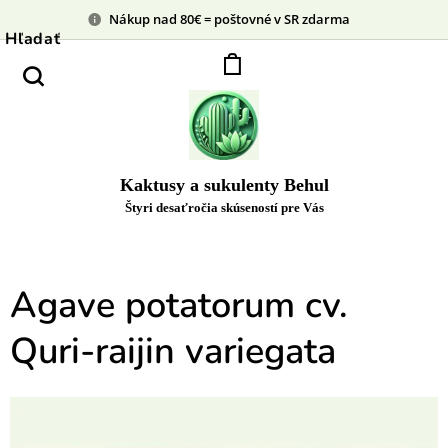
Nákup nad 80€ = poštovné v SR zdarma
Hľadať
Kaktusy a sukulenty Behul
Štyri desaťročia skúseností pre Vás
Agave potatorum cv.
Quri-raijin variegata