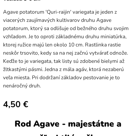
Agave potatorum 'Quri-raijin' variegata je jeden z
viacerých zaujímavých kultivarov druhu Agave
potatorum, ktorý sa odlišuje od bežného druhu svojim
vzhľadom. Je to oproti základnému druhu miniatúrka,
ktorej ružice majú len okolo 10 cm. Rastlinka rastie
neskôr trsovito, kedy sa na nej začnú vytvárať odnože.
Keďže to je variegata, tak listy sú zdobené bielymi až
žltkastými pásmi. Jedna z mála agáv, ktorá nezaberú
veľa miesta. Pri dodržaní základov pestovanie je to
nenáročný druh.
4,50
€
Rod Agave - majestátne a