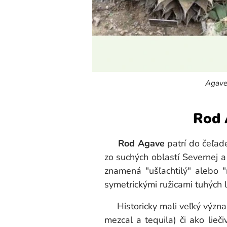
Agave havardiana - 
Agave
Rod 
Rod Agave
patrí do čeľa
zo suchých oblastí Severnej 
znamená "ušľachtilý" alebo 
symetrickými ružicami tuhých l
Historicky mali veľký význam 
mezcal a tequila) či ako lieč