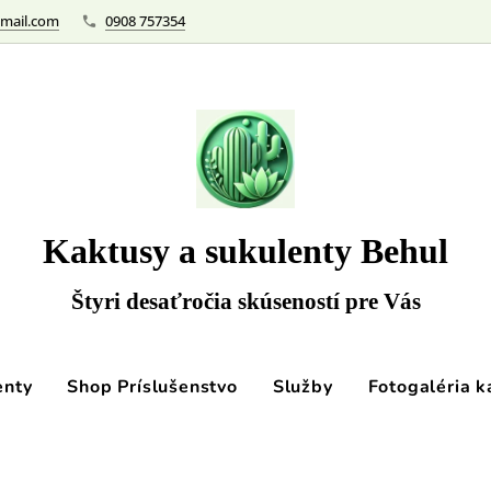
mail.com
0908 757354
Kaktusy a sukulenty Behul
Štyri desaťročia skúseností pre Vás
enty
Shop Príslušenstvo
Služby
Fotogaléria k