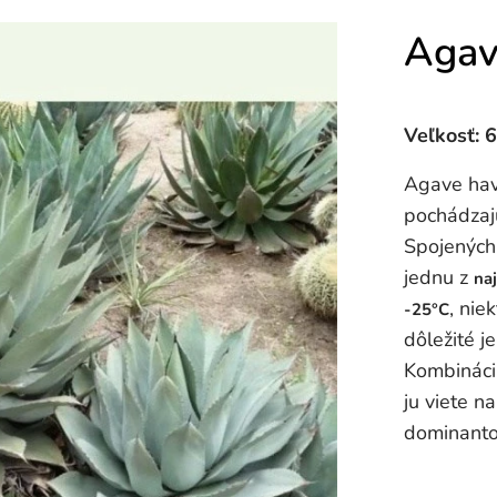
Agav
Veľkosť: 
Agave hav
pochádzaj
Spojených
jednu z
na
, nie
-25°C
dôležité j
Kombináci
ju viete n
dominanto