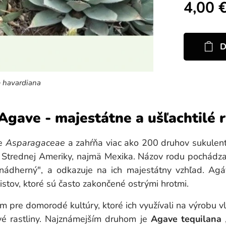
4,00
D
približná predajná veľkosť
 havardiana
Agave - majestátne a ušľachtilé r
de
Asparagaceae
a zahŕňa viac ako 200 druhov sukulentn
a Strednej Ameriky, najmä Mexika. Názov rodu pochádz
"nádherný", a odkazuje na ich majestátny vzhľad. Agá
istov, ktoré sú často zakončené ostrými hrotmi.
pre domorodé kultúry, ktoré ich využívali na výrobu vlá
ivé rastliny. Najznámejším druhom je
Agave tequilana
,