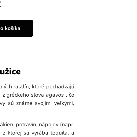
€
o košíka
užice
ých rastlín, ktoré pochádzajú
a z gréckeho slova
agavos
, čo
vy sú známe svojimi veľkými,
kien, potravín, nápojov (napr.
 z ktorej sa vyrába tequila, a