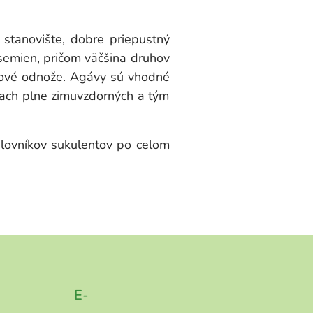
 stanovište, dobre priepustný
semien, pričom väčšina druhov
 nové odnože. Agávy sú vhodné
nkach plne zimuvzdorných a tým
ilovníkov sukulentov po celom
E-