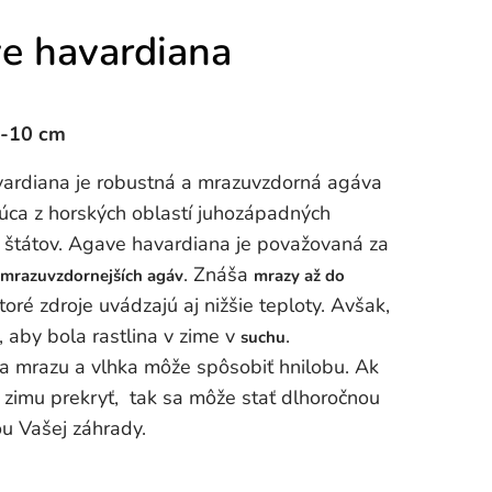
e havardiana
6-10 cm
ardiana je robustná a mrazuvzdorná agáva
úca z horských oblastí juhozápadných
 štátov. Agave havardiana je považovaná za
. Znáša
jmrazuvzdornejších agáv
mrazy až do
ktoré zdroje uvádzajú aj nižšie teploty. Avšak,
e, aby bola rastlina v zime v
.
suchu
a mrazu a vlhka môže spôsobiť hnilobu. Ak
a zimu prekryť, tak sa môže stať dlhoročnou
u Vašej záhrady.