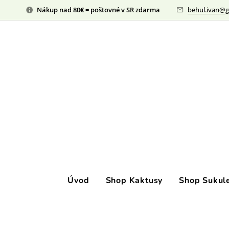
Nákup nad 80€ = poštovné v SR zdarma
behul.ivan@g
Úvod
Shop Kaktusy
Shop Sukul