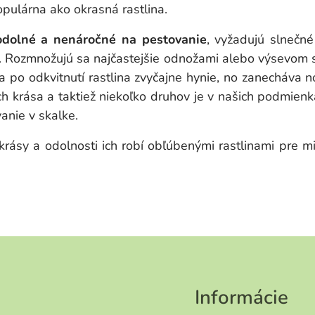
opulárna ako okrasná rastlina.
lné a nenáročné na pestovanie
, vyžadujú slnečné
u. Rozmnožujú sa najčastejšie odnožami alebo výsevom 
a po odkvitnutí rastlina zvyčajne hynie, no zanecháva
ich krása a taktiež niekoľko druhov je v našich podmie
anie v skalke.
sy a odolnosti ich robí obľúbenými rastlinami pre m
Informácie