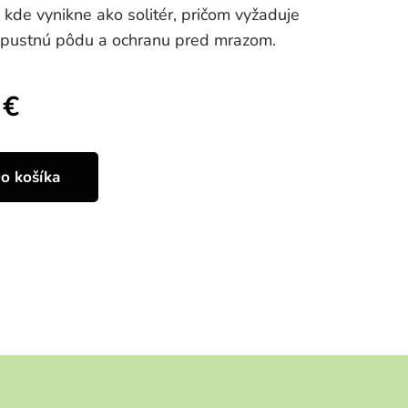
kde vynikne ako solitér, pričom vyžaduje
epustnú pôdu a ochranu pred mrazom.
€
o košíka