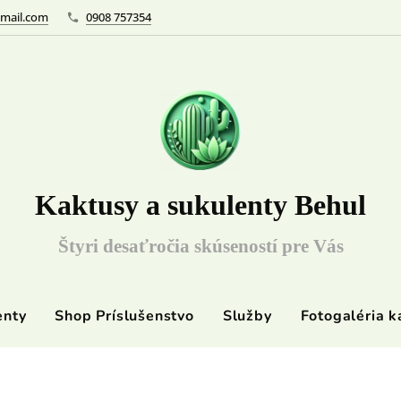
mail.com
0908 757354
Kaktusy a sukulenty Behul
Štyri desaťročia skúseností pre Vás
enty
Shop Príslušenstvo
Služby
Fotogaléria k