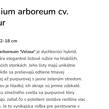
ium arboreum cv.
ur
12-18 cm
rboreum 'Velour'
je dychberúci hybrid,
ára elegantné listové ružice na hrubších,
cich stonkách. Jeho listy majú unikátne
 kde sa prelievajú odtiene tmavej
ej až purpurovej s jasne zeleným stredom.
tov je hladký, ich okraje sú jemne zúbkaté.
ku slnečného svetla sa purpurové tóny
jú, zatiaľ čo v polotieni zostáva rastlina viac
. Je to vynikajúca voľba pre pestovanie v