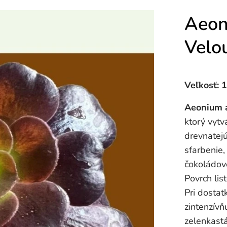
Aeon
Velo
Veľkosť: 
Aeonium a
ktorý vytv
drevnatejú
sfarbenie,
čokoládov
Povrch lis
Pri dostat
zintenzívňu
zelenkastá