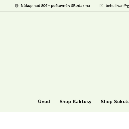
Nákup nad 80€ = poštovné v SR zdarma
behul.ivan@g
Úvod
Shop Kaktusy
Shop Sukul