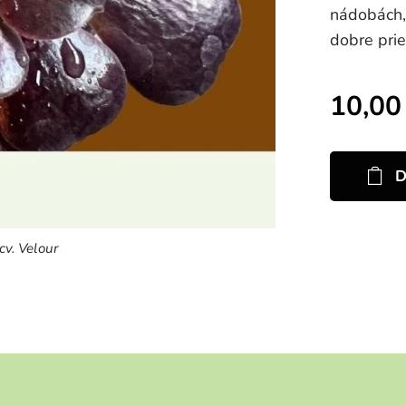
nádobách, 
dobre pri
10,00
D
v. Velour