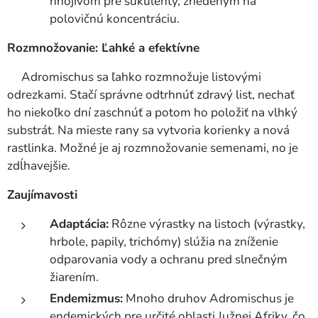
hnojivom pre sukulenty, zriedeným na
polovičnú koncentráciu.
Rozmnožovanie: Ľahké a efektívne
Adromischus sa ľahko rozmnožuje listovými
odrezkami. Stačí správne odtrhnúť zdravý list, nechať
ho niekoľko dní zaschnúť a potom ho položiť na vlhký
substrát. Na mieste rany sa vytvoria korienky a nová
rastlinka. Možné je aj rozmnožovanie semenami, no je
zdĺhavejšie.
Zaujímavosti
Adaptácia:
Rôzne výrastky na listoch (výrastky,
hrbole, papily, trichómy) slúžia na zníženie
odparovania vody a ochranu pred slnečným
žiarením.
Endemizmus:
Mnoho druhov Adromischus je
endemických pre určité oblasti Južnej Afriky, čo