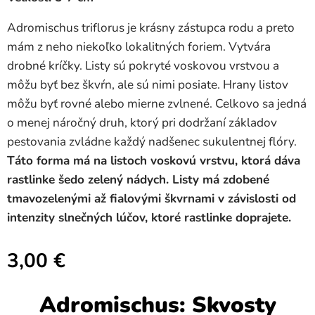
Adromischus triflorus je krásny zástupca rodu a preto
mám z neho niekoľko lokalitných foriem. Vytvára
drobné kríčky. Listy sú pokryté voskovou vrstvou a
môžu byť bez škvŕn, ale sú nimi posiate. Hrany listov
môžu byť rovné alebo mierne zvlnené. Celkovo sa jedná
o menej náročný druh, ktorý pri dodržaní základov
pestovania zvládne každý nadšenec sukulentnej flóry.
T
áto forma má na listoch voskovú vrstvu, ktorá dáva
rastlinke šedo zelený nádych. Listy má zdobené
tmavozelenými až fialovými škvrnami v závislosti od
intenzity slnečných lúčov, ktoré rastlinke doprajete.
3,00
€
Adromischus: Skvosty