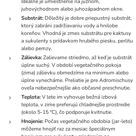
Ideálne je umiestnenie na južnom,
juhovýchodnom alebo juhozápadnom okne.
Substrát:
Dôležitý je dobre priepustný substrát,
ktorý zabráni zadržiavaniu vody a hnilobe
koreňov. Vhodná je zmes substrátu pre kaktusy
a sukulenty s prídavkom hrubého piesku, perlitu
alebo pemzy.
Zálievka:
Zalievame striedmo, až keď je substrát
úplne suchý. V období vegetačného pokoja
(zima) zálievku obmedzíme na minimum alebo
úplne vynecháme. Preliatie je pre Adromischusy
oveľa nebezpečnejšie ako občasné preschnutie.
Teplota:
V lete im vyhovuje bežná izbová
teplota, v zime preferujú chladnejšie prostredie
(okolo 5-15 °C), čo podporuje kvitnutie.
Hnojenie:
Počas vegetačného obdobia (jar-leto)
môžeme hnojiť raz za mesiac špeciálnym