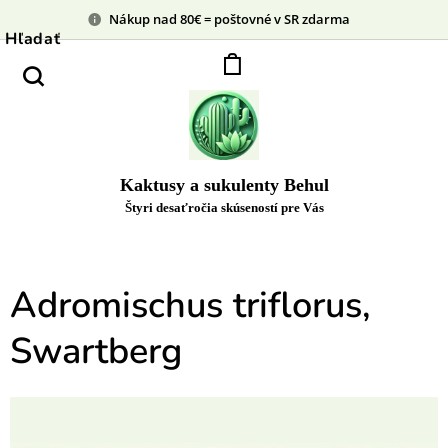
Nákup nad 80€ = poštovné v SR zdarma
Hľadať
Kaktusy a sukulenty Behul
Štyri desaťročia skúseností pre Vás
Adromischus triflorus,
Swartberg