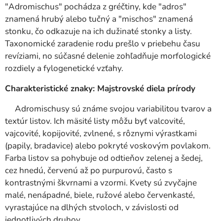
"Adromischus" pochádza z gréčtiny, kde "adros"
znamená hrubý alebo tučný a "mischos" znamená
stonku, čo odkazuje na ich dužinaté stonky a listy.
Taxonomické zaradenie rodu prešlo v priebehu času
revíziami, no súčasné delenie zohľadňuje morfologické
rozdiely a fylogenetické vzťahy.
Charakteristické znaky: Majstrovské diela prírody
Adromischusy sú známe svojou variabilitou tvarov a
textúr listov. Ich mäsité listy môžu byť valcovité,
vajcovité, kopijovité, zvlnené, s rôznymi výrastkami
(papily, bradavice) alebo pokryté voskovým povlakom.
Farba listov sa pohybuje od odtieňov zelenej a šedej,
cez hnedú, červenú až po purpurovú, často s
kontrastnými škvrnami a vzormi. Kvety sú zvyčajne
malé, nenápadné, biele, ružové alebo červenkasté,
vyrastajúce na dlhých stvoloch, v závislosti od
jednotlivých druhov.