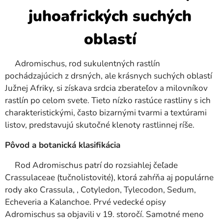
juhoafrických suchých
oblastí
Adromischus, rod sukulentných rastlín
pochádzajúcich z drsných, ale krásnych suchých oblastí
Južnej Afriky, si získava srdcia zberateľov a milovníkov
rastlín po celom svete. Tieto nízko rastúce rastliny s ich
charakteristickými, často bizarnými tvarmi a textúrami
listov, predstavujú skutočné klenoty rastlinnej ríše.
Pôvod a botanická klasifikácia
Rod Adromischus patrí do rozsiahlej čeľade
Crassulaceae (tučnolistovité), ktorá zahŕňa aj populárne
rody ako Crassula, , Cotyledon, Tylecodon, Sedum,
Echeveria a Kalanchoe. Prvé vedecké opisy
Adromischus sa objavili v 19. storočí. Samotné meno