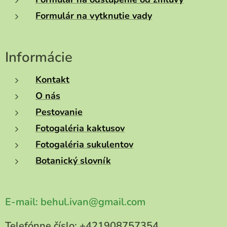
Formulár na vytknutie vady
Informácie
Kontakt
O nás
Pestovanie
Fotogaléria kaktusov
Fotogaléria sukulentov
Botanický slovník
E-mail:
behul.ivan@gmail.com
Telefónne číslo:
+421908757354