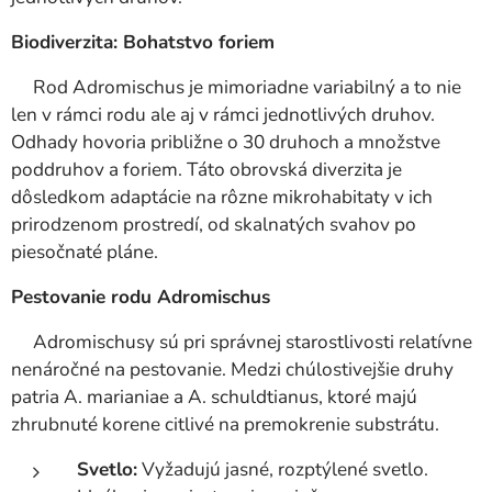
Biodiverzita: Bohatstvo foriem
Rod Adromischus je mimoriadne variabilný a to nie
len v rámci rodu ale aj v rámci jednotlivých druhov.
Odhady hovoria približne o 30 druhoch a množstve
poddruhov a foriem. Táto obrovská diverzita je
dôsledkom adaptácie na rôzne mikrohabitaty v ich
prirodzenom prostredí, od skalnatých svahov po
piesočnaté pláne.
Pestovanie rodu Adromischus
Adromischusy sú pri správnej starostlivosti relatívne
nenáročné na pestovanie. Medzi chúlostivejšie druhy
patria A. marianiae a A. schuldtianus, ktoré majú
zhrubnuté korene citlivé na premokrenie substrátu.
Svetlo:
Vyžadujú jasné, rozptýlené svetlo.