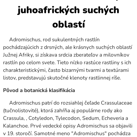
juhoafrických suchých
oblastí
Adromischus, rod sukulentných rastlín
pochádzajúcich z drsných, ale krásnych suchých oblastí
Južnej Afriky, si získava srdcia zberateľov a milovníkov
rastlín po celom svete. Tieto nízko rastúce rastliny s ich
charakteristickými, často bizarnými tvarmi a textúrami
listov, predstavujú skutočné klenoty rastlinnej ríše.
Pôvod a botanická klasifikácia
Adromischus patrí do rozsiahlej čeľade Crassulaceae
(tučnolistovité), ktorá zahŕňa aj populárne rody ako
Crassula, , Cotyledon, Tylecodon, Sedum, Echeveria a
Kalanchoe. Prvé vedecké opisy Adromischus sa objavili
v 19. storočí. Samotné meno "Adromischus" pochádza