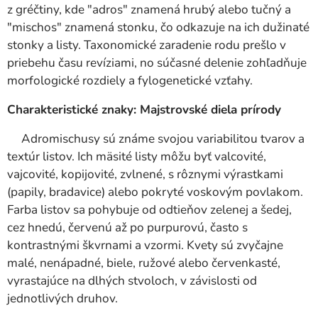
z gréčtiny, kde "adros" znamená hrubý alebo tučný a
"mischos" znamená stonku, čo odkazuje na ich dužinaté
stonky a listy. Taxonomické zaradenie rodu prešlo v
priebehu času revíziami, no súčasné delenie zohľadňuje
morfologické rozdiely a fylogenetické vzťahy.
Charakteristické znaky: Majstrovské diela prírody
Adromischusy sú známe svojou variabilitou tvarov a
textúr listov. Ich mäsité listy môžu byť valcovité,
vajcovité, kopijovité, zvlnené, s rôznymi výrastkami
(papily, bradavice) alebo pokryté voskovým povlakom.
Farba listov sa pohybuje od odtieňov zelenej a šedej,
cez hnedú, červenú až po purpurovú, často s
kontrastnými škvrnami a vzormi. Kvety sú zvyčajne
malé, nenápadné, biele, ružové alebo červenkasté,
vyrastajúce na dlhých stvoloch, v závislosti od
jednotlivých druhov.