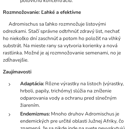
polovičnú koncentráciu.
Rozmnožovanie: Ľahké a efektívne
Adromischus sa ľahko rozmnožuje listovými
odrezkami. Stačí správne odtrhnúť zdravý list, nechať
ho niekoľko dní zaschnúť a potom ho položiť na vlhký
substrát. Na mieste rany sa vytvoria korienky a nová
rastlinka. Možné je aj rozmnožovanie semenami, no je
zdĺhavejšie.
Zaujímavosti
Adaptácia:
Rôzne výrastky na listoch (výrastky,
hrboli, papily, trichómy) slúžia na zníženie
odparovania vody a ochranu pred slnečným
žiarením.
Endemizmus:
Mnoho druhov Adromischus je
endemických pre určité oblasti Južnej Afriky, čo
znamená, že sa nikde inde na svete nevyskytujú.