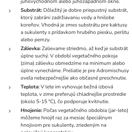
juhovýchodnom alebo juhozápadnom okne.
Substrát:
Dôležitý je dobre priepustný substrát,
ktorý zabráni zadržiavaniu vody a hnilobe
koreňov. Vhodná je zmes substrátu pre kaktusy
a sukulenty s prídavkom hrubého piesku, perlitu
alebo pemzy.
Zálievka:
Zalievame striedmo, až keď je substrát
úplne suchý. V období vegetačného pokoja
(zima) zálievku obmedzíme na minimum alebo
úplne vynecháme. Preliatie je pre Adromischusy
oveľa nebezpečnejšie ako občasné preschnutie.
Teplota:
V lete im vyhovuje bežná izbová
teplota, v zime preferujú chladnejšie prostredie
(okolo 5-15 °C), čo podporuje kvitnutie.
Hnojenie:
Počas vegetačného obdobia (jar-leto)
môžeme hnojiť raz za mesiac špeciálnym
hnojivom pre sukulenty, zriedeným na