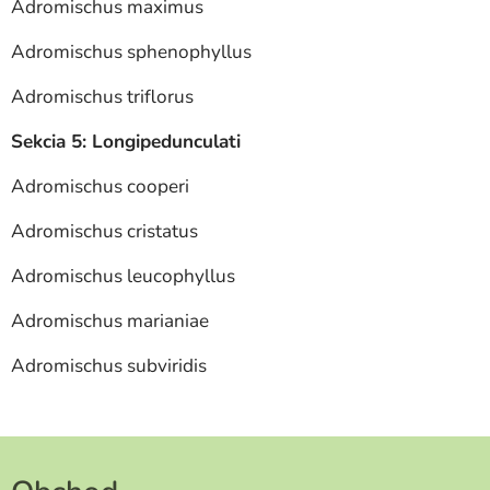
Adromischus maximus
Adromischus sphenophyllus
Adromischus triflorus
Sekcia 5: Longipedunculati
Adromischus cooperi
Adromischus cristatus
Adromischus leucophyllus
Adromischus marianiae
Adromischus subviridis