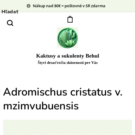
Nákup nad 80€ = poštovné v SR zdarma
Hľadať
Kaktusy a sukulenty Behul
Štyri desaťročia skúseností pre Vás
Adromischus cristatus v.
mzimvubuensis