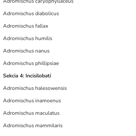
Adromischus caryophyllaceus
Adromischus diabolicus
Adromischus fallax
Adromischus humilis
Adromischus nanus
Adromischus phillipsiae
Sekcia 4: Incisilobati
Adromischus halesowensis
Adromischus inamoenus
Adromischus maculatus
Adromischus mammilaris