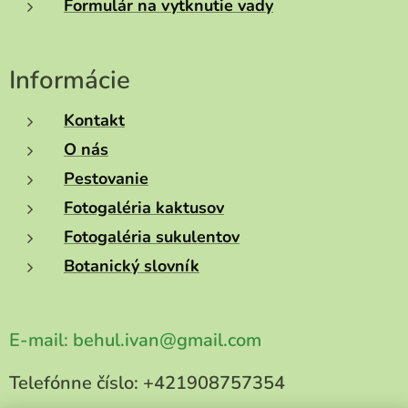
Formulár na vytknutie vady
Informácie
Kontakt
O nás
Pestovanie
Fotogaléria kaktusov
Fotogaléria sukulentov
Botanický slovník
E-mail:
behul.ivan@gmail.com
Telefónne číslo:
+421908757354