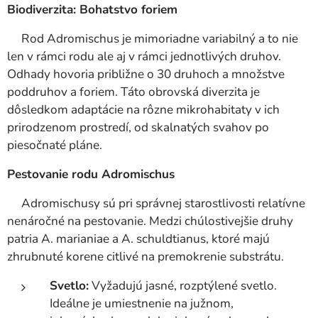
Biodiverzita: Bohatstvo foriem
Rod Adromischus je mimoriadne variabilný a to nie
len v rámci rodu ale aj v rámci jednotlivých druhov.
Odhady hovoria približne o 30 druhoch a množstve
poddruhov a foriem. Táto obrovská diverzita je
dôsledkom adaptácie na rôzne mikrohabitaty v ich
prirodzenom prostredí, od skalnatých svahov po
piesočnaté pláne.
Pestovanie rodu Adromischus
Adromischusy sú pri správnej starostlivosti relatívne
nenáročné na pestovanie. Medzi chúlostivejšie druhy
patria A. marianiae a A. schuldtianus, ktoré majú
zhrubnuté korene citlivé na premokrenie substrátu.
Svetlo:
Vyžadujú jasné, rozptýlené svetlo.
Ideálne je umiestnenie na južnom,