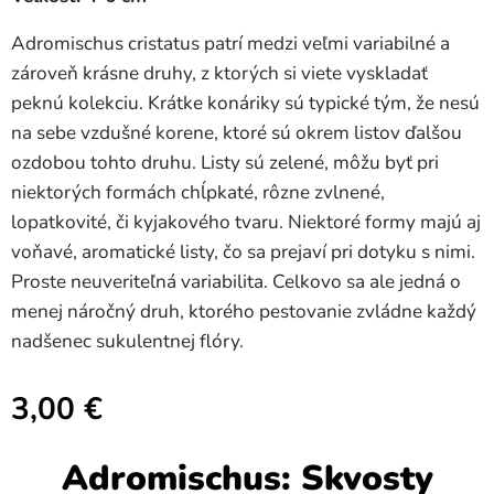
Adromischus cristatus patrí medzi veľmi variabilné a
zároveň krásne druhy, z ktorých si viete vyskladať
peknú kolekciu. Krátke konáriky sú typické tým, že nesú
na sebe vzdušné korene, ktoré sú okrem listov ďalšou
ozdobou tohto druhu. Listy sú zelené, môžu byť pri
niektorých formách chĺpkaté, rôzne zvlnené,
lopatkovité, či kyjakového tvaru. Niektoré formy majú aj
voňavé, aromatické listy, čo sa prejaví pri dotyku s nimi.
Proste neuveriteľná variabilita. Celkovo sa ale jedná o
menej náročný druh, ktorého pestovanie zvládne každý
nadšenec sukulentnej flóry.
3,00
€
Adromischus: Skvosty