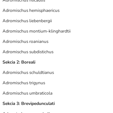
Adromischus filicaulis
Adromischus hemisphaericus
Adromischus liebenbergii
Adromischus montium-klinghardtii
Adromischus roanianus
Adromischus subdistichus
Sekcia 2: Boreali
Adromischus schuldtianus
Adromischus trigynus
Adromischus umbraticola
Sekcia 3: Brevipedunculati