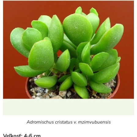
Adromischus cristatus v. mzimvubuensis
Veľkosť: 4-6 cm