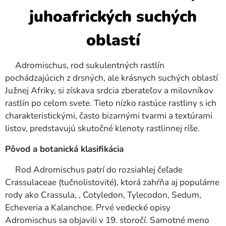
juhoafrických suchých
oblastí
Adromischus, rod sukulentných rastlín
pochádzajúcich z drsných, ale krásnych suchých oblastí
Južnej Afriky, si získava srdcia zberateľov a milovníkov
rastlín po celom svete. Tieto nízko rastúce rastliny s ich
charakteristickými, často bizarnými tvarmi a textúrami
listov, predstavujú skutočné klenoty rastlinnej ríše.
Pôvod a botanická klasifikácia
Rod Adromischus patrí do rozsiahlej čeľade
Crassulaceae (tučnolistovité), ktorá zahŕňa aj populárne
rody ako Crassula, , Cotyledon, Tylecodon, Sedum,
Echeveria a Kalanchoe. Prvé vedecké opisy
Adromischus sa objavili v 19. storočí. Samotné meno