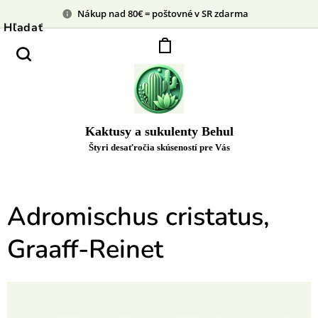
Nákup nad 80€ = poštovné v SR zdarma
Hľadať
Kaktusy a sukulenty Behul
Štyri desaťročia skúseností pre Vás
Adromischus cristatus,
Graaff-Reinet