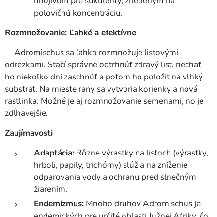
hnojivom pre sukulenty, zriedeným na
polovičnú koncentráciu.
Rozmnožovanie: Ľahké a efektívne
Adromischus sa ľahko rozmnožuje listovými
odrezkami. Stačí správne odtrhnúť zdravý list, nechať
ho niekoľko dní zaschnúť a potom ho položiť na vlhký
substrát. Na mieste rany sa vytvoria korienky a nová
rastlinka. Možné je aj rozmnožovanie semenami, no je
zdĺhavejšie.
Zaujímavosti
Adaptácia:
Rôzne výrastky na listoch (výrastky,
hrboli, papily, trichómy) slúžia na zníženie
odparovania vody a ochranu pred slnečným
žiarením.
Endemizmus:
Mnoho druhov Adromischus je
endemických pre určité oblasti Južnej Afriky, čo