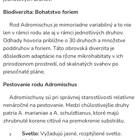
Biodiverzita: Bohatstvo foriem
Rod Adromischus je mimoriadne variabilný a to nie
len v rámci rodu ale aj v rámci jednotlivých druhov.
Odhady hovoria približne o 30 druhoch a množstve
poddruhov a foriem. Táto obrovská diverzita je
dôsledkom adaptácie na rôzne mikrohabitaty v ich
prirodzenom prostredí, od skalnatých svahov po
piesočnaté pláne.
Pestovanie rodu Adromischus
Adromischusy sú pri správnej starostlivosti relatívne
nenáročné na pestovanie. Medzi chúlostivejšie druhy
patria A. marianiae a A. schuldtianus, ktoré majú
zhrubnuté korene citlivé na premokrenie substrátu.
Svetlo:
Vyžadujú jasné, rozptýlené svetlo.