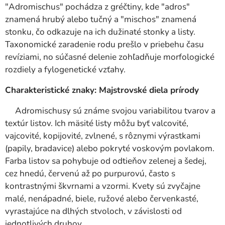
"Adromischus" pochádza z gréčtiny, kde "adros"
znamená hrubý alebo tučný a "mischos" znamená
stonku, čo odkazuje na ich dužinaté stonky a listy.
Taxonomické zaradenie rodu prešlo v priebehu času
revíziami, no súčasné delenie zohľadňuje morfologické
rozdiely a fylogenetické vzťahy.
Charakteristické znaky: Majstrovské diela prírody
Adromischusy sú známe svojou variabilitou tvarov a
textúr listov. Ich mäsité listy môžu byť valcovité,
vajcovité, kopijovité, zvlnené, s rôznymi výrastkami
(papily, bradavice) alebo pokryté voskovým povlakom.
Farba listov sa pohybuje od odtieňov zelenej a šedej,
cez hnedú, červenú až po purpurovú, často s
kontrastnými škvrnami a vzormi. Kvety sú zvyčajne
malé, nenápadné, biele, ružové alebo červenkasté,
vyrastajúce na dlhých stvoloch, v závislosti od
jednotlivých druhov.