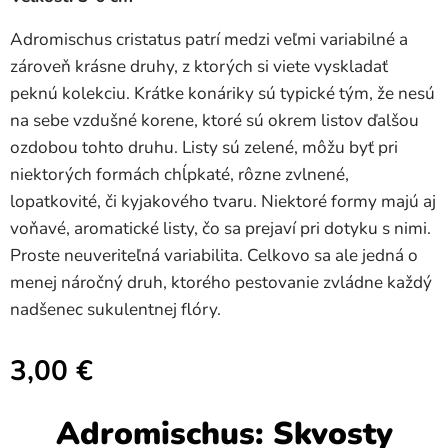
Adromischus cristatus patrí medzi veľmi variabilné a
zároveň krásne druhy, z ktorých si viete vyskladať
peknú kolekciu. Krátke konáriky sú typické tým, že nesú
na sebe vzdušné korene, ktoré sú okrem listov ďalšou
ozdobou tohto druhu. Listy sú zelené, môžu byť pri
niektorých formách chĺpkaté, rôzne zvlnené,
lopatkovité, či kyjakového tvaru. Niektoré formy majú aj
voňavé, aromatické listy, čo sa prejaví pri dotyku s nimi.
Proste neuveriteľná variabilita. Celkovo sa ale jedná o
menej náročný druh, ktorého pestovanie zvládne každý
nadšenec sukulentnej flóry.
3,00
€
Adromischus: Skvosty