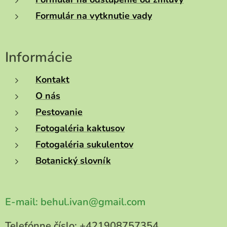
Formulár na vytknutie vady
Informácie
Kontakt
O nás
Pestovanie
Fotogaléria kaktusov
Fotogaléria sukulentov
Botanický slovník
E-mail:
behul.ivan@gmail.com
Telefónne číslo:
+421908757354