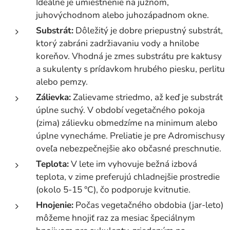
Ideálne je umiestnenie na južnom,
juhovýchodnom alebo juhozápadnom okne.
Substrát:
Dôležitý je dobre priepustný substrát,
ktorý zabráni zadržiavaniu vody a hnilobe
koreňov. Vhodná je zmes substrátu pre kaktusy
a sukulenty s prídavkom hrubého piesku, perlitu
alebo pemzy.
Zálievka:
Zalievame striedmo, až keď je substrát
úplne suchý. V období vegetačného pokoja
(zima) zálievku obmedzíme na minimum alebo
úplne vynecháme. Preliatie je pre Adromischusy
oveľa nebezpečnejšie ako občasné preschnutie.
Teplota:
V lete im vyhovuje bežná izbová
teplota, v zime preferujú chladnejšie prostredie
(okolo 5-15 °C), čo podporuje kvitnutie.
Hnojenie:
Počas vegetačného obdobia (jar-leto)
môžeme hnojiť raz za mesiac špeciálnym