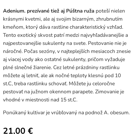
Adenium. prezívané tiež aj Púštna ruža
poteší nielen
krásnymi kvetmi, ale aj svojim bizarným, zhrubnutím
kmeňom, ktorý dáva rastline charakteristický vzhľad.
Tento exotický skvost patrí medzi najvyhľadávanejšie a
najpestovanejšie sukulenty na svete. Pestovanie nie je
náročné. Počas sezóny, v najteplejších mesiacoch znesie
aj viacej vody ako ostatné sukulenty, pričom vyžaduje
plné slnečné žiarenie. Cez letné prázdniny rastlinku
môžete aj letniť, ale ak nočné teploty klesnú pod 10
st.C, treba rastlinku schovať. Môžete ju celoročne
pestovať na južnom okennom parapete. Zimovanie je
vhodné v miestnosti nad 15 st.C.
Ponúkaný kultivar je vrúbľovaný na podnož A. obesum.
21,00
€