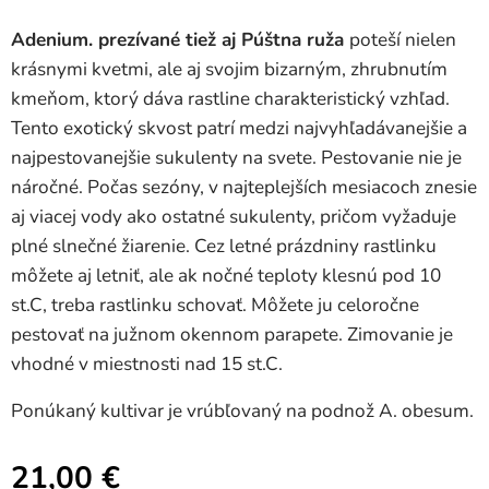
Adenium. prezívané tiež aj Púštna ruža
poteší nielen
krásnymi kvetmi, ale aj svojim bizarným, zhrubnutím
kmeňom, ktorý dáva rastline charakteristický vzhľad.
Tento exotický skvost patrí medzi najvyhľadávanejšie a
najpestovanejšie sukulenty na svete. Pestovanie nie je
náročné. Počas sezóny, v najteplejších mesiacoch znesie
aj viacej vody ako ostatné sukulenty, pričom vyžaduje
plné slnečné žiarenie. Cez letné prázdniny rastlinku
môžete aj letniť, ale ak nočné teploty klesnú pod 10
st.C, treba rastlinku schovať. Môžete ju celoročne
pestovať na južnom okennom parapete. Zimovanie je
vhodné v miestnosti nad 15 st.C.
Ponúkaný kultivar je vrúbľovaný na podnož A. obesum.
21,00
€