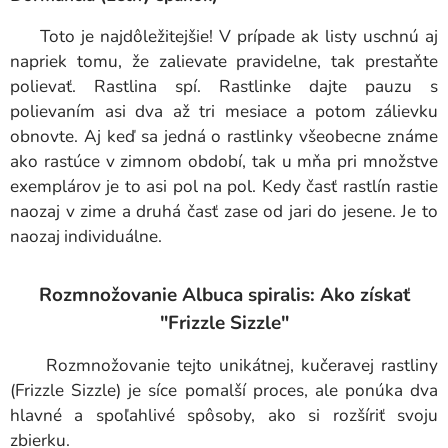
Toto je najdôležitejšie! V prípade ak listy uschnú aj
napriek tomu, že zalievate pravidelne, tak prestaňte
polievať. Rastlina spí. Rastlinke dajte pauzu s
polievaním asi dva až tri mesiace a potom zálievku
obnovte. Aj keď sa jedná o rastlinky všeobecne známe
ako rastúce v zimnom období, tak u mňa pri množstve
exemplárov je to asi pol na pol. Kedy časť rastlín rastie
naozaj v zime a druhá časť zase od jari do jesene. Je to
naozaj individuálne.
Rozmnožovanie Albuca spiralis: Ako získať
"Frizzle Sizzle"
Rozmnožovanie tejto unikátnej, kučeravej rastliny
(Frizzle Sizzle) je síce pomalší proces, ale ponúka dva
hlavné a spoľahlivé spôsoby, ako si rozšíriť svoju
zbierku.