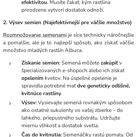
efektivitou
. Musíte čakať, kým rastlina
prirodzene vytvorí dostatok odnoží.
2. Výsev semien (Najefektívnejší pre väčšie množstvo)
Rozmnožovanie semenami
je síce technicky náročnejšie
a pomalšie, ale je to najlepší spôsob, ako získať väčšie
množstvo mladých rastlín Albuca.
Získanie semien:
Semená môžete
zakúpiť
v
špecializovaných e-shopoch alebo ich získať
opelením
kvetov. Na úspešné opelenie je
spravidla potrebné mať
dve geneticky odlišné,
kvitnúce rastliny
.
Výsev:
Vysievajte semená rovnakým spôsobom
ako ostatné sukulenty vo vašej zbierke – do
ľahkého, priepustného substrátu. Udržujte
miernu vlhkosť a dostatok svetla.
Čas do kvitnutia:
Semenáčiky rastú pomaly. Od