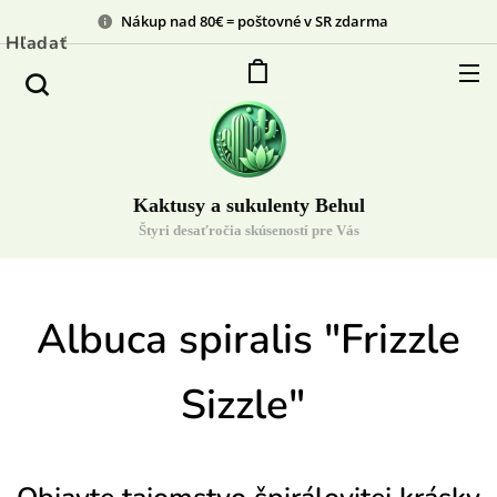
Nákup nad 80€ = poštovné v SR zdarma
Hľadať
Kaktusy a sukulenty Behul
Štyri desaťročia skúseností pre Vás
Albuca spiralis
"Frizzle
Sizzle"