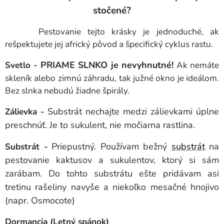
stočené?
Pestovanie tejto krásky je jednoduché, ak
rešpektujete jej africký pôvod a špecifický cyklus rastu.
PRIAME SLNKO je nevyhnutné!
Svetlo -
Ak nemáte
skleník alebo zimnú záhradu, tak južné okno je ideálom.
Bez slnka nebudú žiadne špirály.
Substrát nechajte medzi zálievkami úplne
Zálievka -
preschnúť. Je to sukulent, nie močiarna rastlina.
Priepustný. Používam bežný
substrát
na
Substrát -
pestovanie kaktusov a sukulentov, ktorý si sám
zarábam. Do tohto substrátu ešte pridávam asi
tretinu rašeliny navyše a niekoľko mesačné hnojivo
(napr. Osmocote)
Dormancia (Letný spánok)