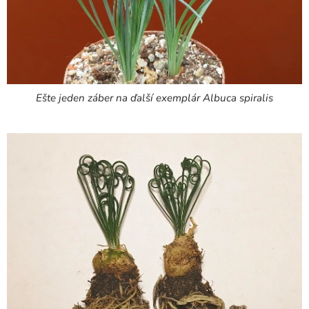
Ešte jeden záber na ďalší exemplár Albuca spiralis