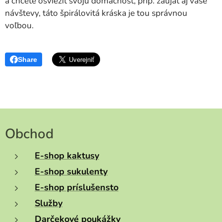
a chcete osviežiť svoju domácnosť, príp. zaujať aj vaše
návštevy, táto špirálovitá kráska je tou správnou
voľbou.
Share
Obchod
E-shop kaktusy
E-shop sukulenty
E-shop príslušensto
Služby
Darčekové poukážky