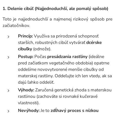
1. Delenie cibúľ (Najjednoduchší, ale pomalý spôsob)
Toto je najjednoduchší a najmenej rizikový spôsob pre
začiatočníkov.
Princíp:
Využíva sa prirodzená schopnosť
starších, robustných cibúľ vytvárať
dcérske
cibuľky
(odnože).
Postup:
Počas
presádzania rastliny
(ideálne
pred začiatkom vegetačného obdobia) opatrne
oddelíme novovytvorené menšie cibuľky od
materskej rastliny. Oddeľujte ich len vtedy, ak sa
dajú ľahko oddeliť.
Výhody:
Zaručená genetická zhoda s materskou
rastlinou (zachováte si rovnaké kučeravé
vlastnosti).
Nevýhody:
Je to
zdĺhavý proces s nízkou