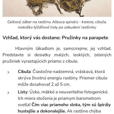
Celkový záber na rastlinu Albuca spiralis - korene, cibuľa,
niekoľko týždňové listy po zobudení rastlinky
Vzhľad, ktorý vás dostane: Pružinky na parapete
Hlavným lákadlom je, samozrejme, jej vzhľad.
Predstavte si desiatky malých, lesklých, zelených
pružiniek vyrastajúcich priamo z cibule.
Cibuľa
: Čiastočne nadzemná, vráskavá, ktorá
skrýva životnú energiu rastliny. Priemer cibule
môže dosahovať 2 až 5 cm.
Listy
: Úzke, mäkké a neuveriteľne fotogenické.
Ich miera stočenia je priamym barometrom
svetla!
Čím viac priameho slnka, tým sú špirály
hustejšie a dokonalejšie.
Ak rastline chýba