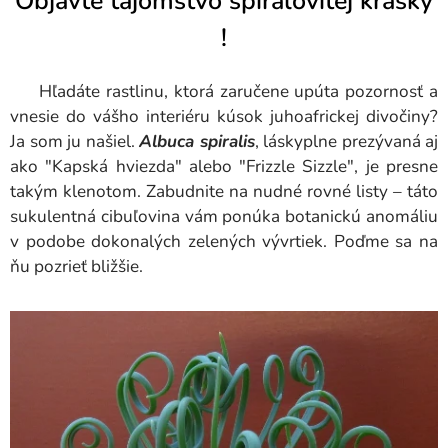
Objavte tajomstvo špirálovitej krásky
!
Hľadáte rastlinu, ktorá zaručene upúta pozornosť a
vnesie do vášho interiéru kúsok juhoafrickej divočiny?
Ja som ju našiel.
Albuca spiralis
, láskyplne prezývaná aj
ako "Kapská hviezda" alebo "Frizzle Sizzle", je presne
takým klenotom. Zabudnite na nudné rovné listy – táto
sukulentná cibuľovina vám ponúka botanickú anomáliu
v podobe dokonalých zelených vývrtiek. Poďme sa na
ňu pozrieť bližšie.