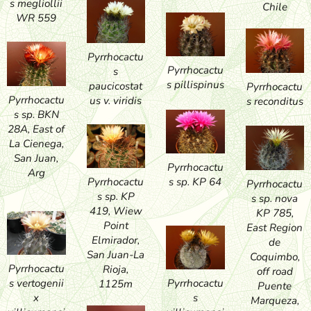
s megliollii
Chile
WR 559
Pyrrhocactu
Pyrrhocactu
s
s pillispinus
paucicostat
Pyrrhocactu
Pyrrhocactu
us v. viridis
s reconditus
s sp. BKN
28A, East of
La Cienega,
San Juan,
Pyrrhocactu
Arg
s sp. KP 64
Pyrrhocactu
Pyrrhocactu
s sp. KP
s sp. nova
419, Wiew
KP 785,
Point
East Region
Elmirador,
de
San Juan-La
Coquimbo,
Pyrrhocactu
Rioja,
off road
Pyrrhocactu
s vertogenii
1125m
Puente
s
x
Marqueza,