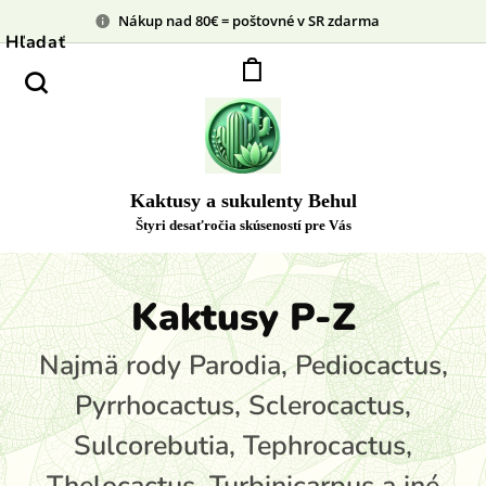
Nákup nad 80€ = poštovné v SR zdarma
Hľadať
Kaktusy a sukulenty Behul
Štyri desaťročia skúseností pre Vás
Kaktusy P-Z
Najmä rody Parodia, Pediocactus,
Pyrrhocactus, Sclerocactus,
Sulcorebutia, Tephrocactus,