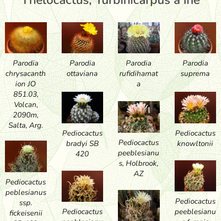
Thelocactus, Turbinicarpus a iné
Parodia
Parodia
Parodia
Parodia
chrysacanth
ottaviana
rufidihamat
suprema
ion JO
a
851.03,
Volcan,
2090m,
Salta, Arg.
Pediocactus
Pediocactus
Pediocactus
bradyi SB
knowltonii
peeblesianu
420
s, Holbrook,
AZ
Pediocactus
peblesianus
Pediocactus
ssp.
peeblesianu
Pediocactus
fickeisenii