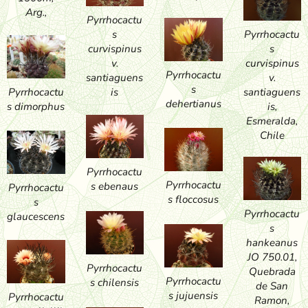
Arg.,
Pyrrhocactu
Pyrrhocactu
s
s
curvispinus
curvispinus
v.
Pyrrhocactu
v.
santiaguens
s
santiaguens
is
Pyrrhocactu
dehertianus
is,
s dimorphus
Esmeralda,
Chile
Pyrrhocactu
Pyrrhocactu
s ebenaus
Pyrrhocactu
s floccosus
s
Pyrrhocactu
glaucescens
s
hankeanus
JO 750.01,
Pyrrhocactu
Quebrada
Pyrrhocactu
s chilensis
de San
s jujuensis
Pyrrhocactu
Ramon,