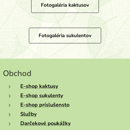
Fotogaléria kaktusov
Fotogaléria sukulentov
Obchod
E-shop kaktusy
E-shop sukulenty
E-shop príslušensto
Služby
Darčekové poukážky