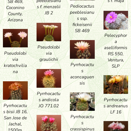
s f. maja
peeblesianu
SB 469,
Pediocactus
s f. menzelii
Coconino
peeblesianu
JB 2
County,
s ssp.
Arizona
fickeisenii
SB 469
Pelecyphor
a
Pseudolobi
aselliformis
via
Pseudolobi
RS 550,
graulichii
via
Ventura,
Pyrrhocactu
kratochvilia
SLP
s
na
aconcaguen
sis
Pyrrhocactu
Pyrrhocactu
s andicola
Pyrrhocactu
s andreanus
JO 771.02
s bisii JB 16,
LF 16
Pyrrhocactu
San Jose de
s
Jachal,
crassispinus
1500m,