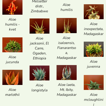
Melsetter
Aloe
distr.,
humilis
Zimbabwe
Aloe
Aloe
humilis -
inexpectata,
kvet
Madagaskar
Aloe
Aloe
isaloensis,
jacksonii, El
Fianarantso
Carre,
a,
Ogaden,
Aloe
Madagaskar
Ethiopia
Aloe
jucunda
juvenna
Aloe laeta,
Aloe
Aloe
Mt. Ibity,
longistyla
marlothii
Madagaskar
Aloe
mcloughlini
i