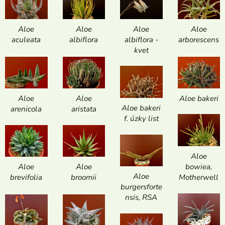
Aloe
Aloe
Aloe
Aloe
aculeata
albiflora
albiflora -
arborescens
kvet
Aloe
Aloe
Aloe bakeri
Aloe bakeri
arenicola
aristata
f. úzky list
Aloe
bowiea,
Aloe
Aloe
Aloe
Motherwell
brevifolia
broomii
burgersforte
nsis, RSA