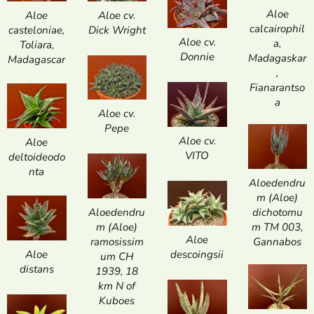
Aloe
Aloe
Aloe cv.
calcairophil
casteloniae,
Dick Wright
Aloe cv.
a,
Toliara,
Donnie
Madagaskar
Madagascar
,
Fianarantso
a
Aloe cv.
Pepe
Aloe cv.
Aloe
VITO
deltoideodo
nta
Aloedendru
m (Aloe)
dichotomu
Aloedendru
m TM 003,
m (Aloe)
Aloe
Gannabos
ramosissim
descoingsii
Aloe
um CH
distans
1939, 18
km N of
Kuboes