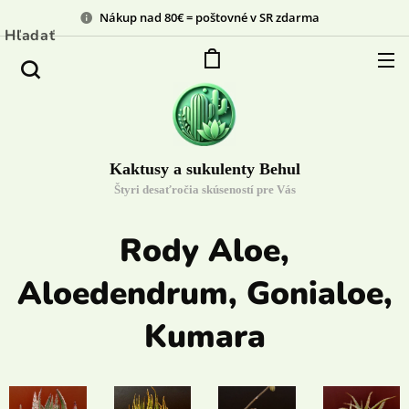
Nákup nad 80€ = poštovné v SR zdarma
Hľadať
Kaktusy a sukulenty Behul
Štyri desaťročia skúseností pre Vás
Rody Aloe,
Aloedendrum, Gonialoe,
Kumara