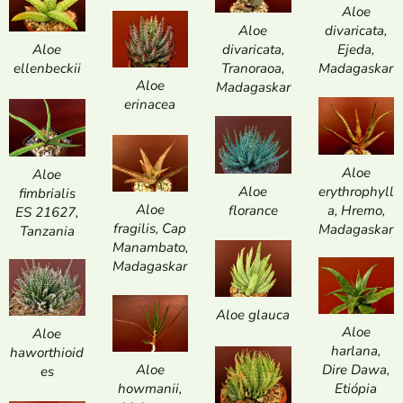
Aloe
divaricata,
Aloe
Ejeda,
divaricata,
Aloe
Madagaskar
Tranoraoa,
ellenbeckii
Aloe
Madagaskar
erinacea
Aloe
Aloe
Aloe
erythrophyll
fimbrialis
Aloe
florance
a, Hremo,
ES 21627,
fragilis, Cap
Madagaskar
Tanzania
Manambato,
Madagaskar
Aloe glauca
Aloe
Aloe
harlana,
haworthioid
Aloe
Dire Dawa,
es
howmanii,
Etiópia